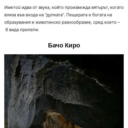
Иметоú идва от звука, който произвежда вятърът, когато
влиза във входа на “дупката”. Пещерата е богата на
образувания и животинско разнообразие, сред което –
6 вида прилепи.
Бачо Киро