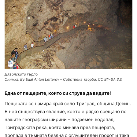
Дяволското гърло.
Снимка: By Edal Anton Lefterov – Собствена творба, CC BY-SA 3.0
Една от пещерите, които си струва да видите!
Пещерата се намира край село Триград, община Девин.
В нея съществува явление, което е рядко срещано по
нашите географски ширини – подземен водопад.
Триградската река, която минава през пещерата,
пропада в тъмната бездна с оглушителен грохот и така