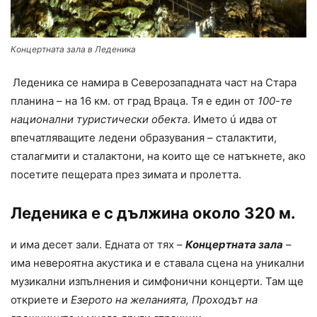
Концертната зала в Леденика
Леденика се намира в Северозападната част на Стара
планина – на 16 км. от град Враца. Тя е един от
100-те
национални туристически обекта
. Името ú идва от
впечатляващите ледени образувания – сталактити,
сталагмити и сталактони, на които ще се натъкнете, ако
посетите пещерата през зимата и пролетта.
Леденика е с дължина около 320 м.
и има десет зали. Едната от тях –
Концертната зала
–
има невероятна акустика и е ставала сцена на уникални
музикални изпълнения и симфонични концерти. Там ще
откриете и
Езерото на желанията, Проходът на