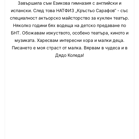
Завършила съм Езикова гимназия с английски и
испански. След това НАТФИЗ „Кръстьо Сарафов“ - със
специалност актьорско майсторство за куклен театър.
Няколко години бях водеща на детско предаване по
БНТ. Обожавам изкуството, особено театъра, киното и
музиката. Харесвам интересни хора и малки деца.
Писането е моя страст от малка. Вярвам в чудеса и в
Дядо Коледа!