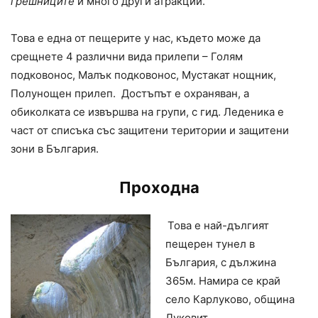
грешниците
и много други атракции.
Това е една от пещерите у нас, където може да
срещнете 4 различни вида прилепи – Голям
подковонос, Малък подковонос, Мустакат нощник,
Полунощен прилеп. Достъпът е охраняван, а
обиколката се извършва на групи, с гид. Леденика е
част от списъка със защитени територии и защитени
зони в България.
Проходна
Това е най-дългият
пещерен тунел в
България, с дължина
365м. Намира се край
село Карлуково, община
Луковит.