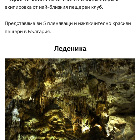
екипировка от най-близкия пещерен клуб.
Представяме ви 5 пленяващи и изключително красиви
пещери в България.
Леденика