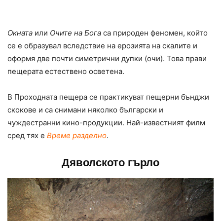
Окната
или
Очите на Бога
са природен феномен, който
се е образувал вследствие на ерозията на скалите и
оформя две почти симетрични дупки (очи). Това прави
пещерата естествено осветена.
В Проходната пещера се практикуват пещерни бънджи
скокове и са снимани няколко български и
чуждестранни кино-продукции. Най-известният филм
сред тях е
Време разделно
.
Дяволското гърло