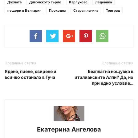
Духлата
Дяволското гърло
Карлуково
Леденика
пещери в България
Проходна
Стара планина
Триград
Предишна статия
Следваща статия
Ядене, пиене, свирене и
Безплатна нощувка в
всичко останало в Гуча
италианските Алпи? Да, но
при едно условие…
Екатерина Ангелова