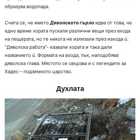
образува водопада.
Счита се, че името
Дяволското гърло
идва от това, че
едно време хората пускали различни вещи през входа
на пещерата, но те никога не излизали през изхода ú.
“Дяволска работа”- казвали хората и така дали
названието ú. Формата на входа, пък, наподобява
дяволска глава. Мястото се свързва и с легендите за
Хадес – подземното царство.
Духлата