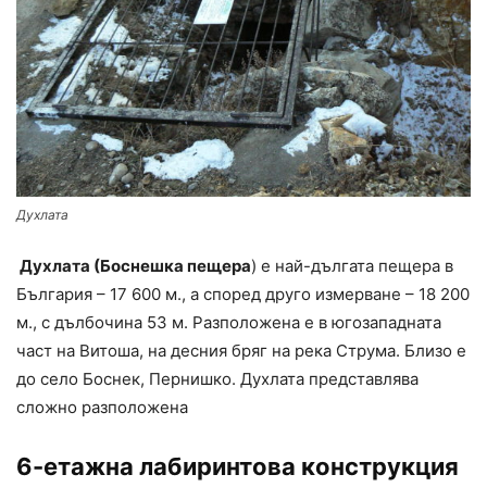
Духлата
Духлата (Боснешка пещера
) е най-дългата пещера в
България – 17 600 м., а според друго измерване – 18 200
м., с дълбочина 53 м. Разположена е в югозападната
част на Витоша, на десния бряг на река Струма. Близо е
до село Боснек, Пернишко. Духлата представлява
сложно разположена
6-етажна лабиринтова конструкция