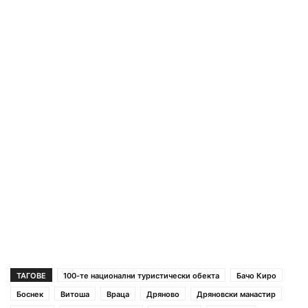
ТАГОВЕ
100-те национални туристически обекта
Бачо Киро
Боснек
Витоша
Враца
Дряново
Дряновски манастир