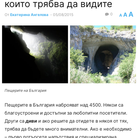
които трябва да видите
A
A
0
От
Екатерина Ангелова
-
05/08/2015
A
Пещерите на България
Пещерите в България наброяват над 4500. Някои са
благоустроени и достъпни за любопитни посетители.
Други са
диви
и ако решите да отидете в някоя от тях,
трябва да бъдете много внимателни. Ако е необходимо
– първо потърсете напътствия и специализирана