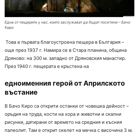
Една от пещерите у нас, които заслужават да бъдат посетени – Бачо
Киро
Това е първата благоустроена пещера в България –
още през 1937 г. Намира се в Стара планина, община
Дряново: на 300 м. западно от Дряновския манастир.
През 1940 г. пещерата е кръстена на
едноименния герой от Априлското
въстание
В Бачо Киро са открити останки от човешка дейност –
оръдия на труда, кости на хора и животни и скални
рисунки, датирани от времето на средния и късния
палеолит. Там е открит скелет на мечка с височина 3 м.