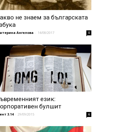
акво не знаем за българската
збука
катерина Ангелова
-
14/08/2017
0
ъвременният език:
орпоративен булшит
ент 3.14
-
29/09/2015
6