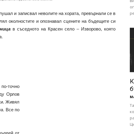
ви
оп
ре
слушал и записвал неволите на хората, превърнали се в
алял околностите и опознавал сцените на бъдещите си
ница
в съседното на Красен село – Изворово, която
а
.
К
 по-точно
б
ду Орлов
М
ки. Живял
Та
ча
. Все по
ко
р
Ци
върлей от