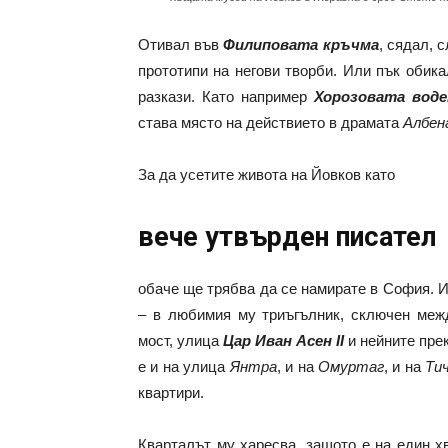
Отивал във
Филиповата кръчма
, сядал, 
прототипи на негови творби. Или пък обик
разкази. Като например
Хорозовата воде
става място на действието в драмата
Албен
За да усетите живота на Йовков като
вече утвърден писател
обаче ще трябва да се намирате в София. И
– в любимия му триъгълник, сключен меж
мост, улица
Цар Иван Асен
II
и нейните пре
е и на улица
Янтра
, и на
Омуртаг
, и на
Ти
квартири.
Кварталът му харесва, защото е на един х