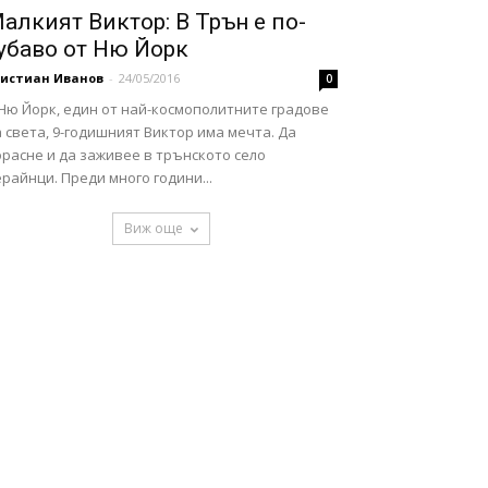
алкият Виктор: В Трън е по-
убаво от Ню Йорк
ристиан Иванов
-
24/05/2016
0
 Ню Йорк, един от най-космополитните градове
 света, 9-годишният Виктор има мечта. Да
расне и да заживее в трънското село
райнци. Преди много години...
Виж още