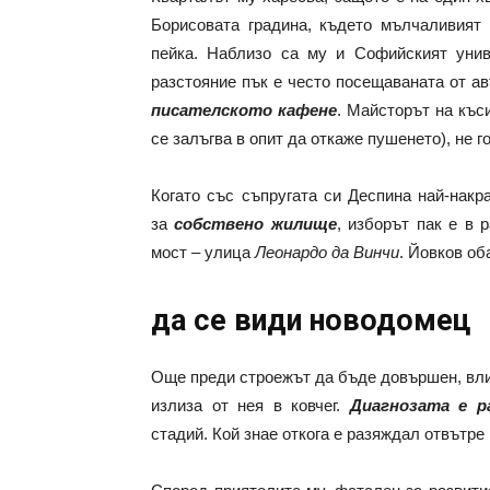
Борисовата градина, където мълчаливия
пейка. Наблизо са му и Софийският унив
разстояние пък е често посещаваната от а
писателското кафене
. Майсторът на къси
се залъгва в опит да откаже пушенето), не г
Когато със съпругата си Деспина най-накр
за
собствено жилище
, изборът пак е в 
мост – улица
Леонардо да Винчи
. Йовков об
да се види новодомец
Още преди строежът да бъде довършен, вли
излиза от нея в ковчег.
Диагнозата е 
стадий. Кой знае откога е разяждал отвътр