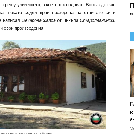
чка срещу училището, в което преподавал. Впоследствие
П
га, докато седял край прозореца на стайчето си и
Е
 е написал
Овчарова жалба
от цикъла
Старопланински
ги свои произведения.
Б
к
Йо
Мо
ационални туристически обекта.