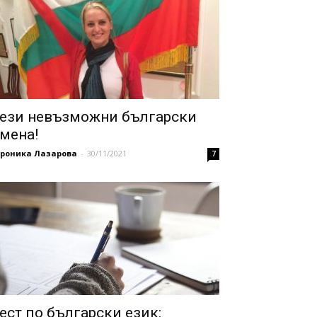
ези невъзможни български
мена!
ероника Лазарова
-
30/11/2021
7
ест по български език: