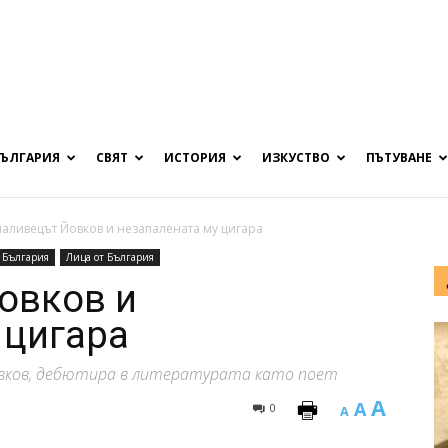
БЪЛГАРИЯ
СВЯТ
ИСТОРИЯ
ИЗКУСТВО
ПЪТУВАНЕ
аливецът Йовков и незапалената му цигара
България
Лица от България
овков и
 цигара
овков, дебютира в литературата като поет
A
A
0
A