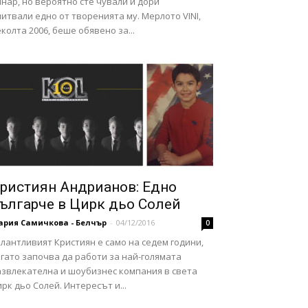
нар, но вероятно сте чували и дори
итвали едно от творенията му. Мерлото VINI,
колта 2006, беше обявено за...
ристиян Андрианов: Едно
ългарче в Цирк дьо Солей
ария Самичкова - Белчър
-
04/12/2016
0
лантливият Кристиян е само на седем години,
гато започва да работи за най-голямата
азвлекателна и шоубизнес компания в света
рк дьо Солей. Интересът и...