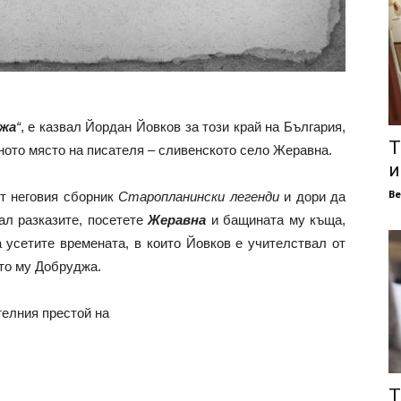
жа
“
, е казвал Йордан Йовков за този край на България,
Т
ното място на писателя – сливенското село Жеравна.
и
В
от неговия сборник
Старопланински легенди
и дори да
сал разказите, посетете
Жеравна
и бащината му къща,
а усетите времената, в които Йовков е учителствал от
то му Добруджа.
елния престой на
Т