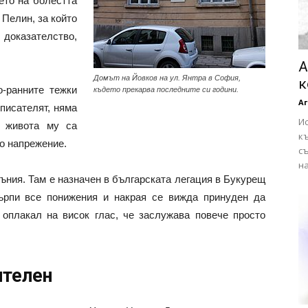
ето на болестта
 Пелин, за който
 доказателство,
А
Домът на Йовков на ул. Янтра в София,
к
о-ранните тежки
където прекарва последните си години.
Аг
писателят, няма
Ис
т живота му са
къ
о напрежение.
съ
на
мъния. Там е назначен в българската легация в Букурещ
търпи все понижения и накрая се вижда принуден да
оплакал на висок глас, че заслужава повече просто
ителен