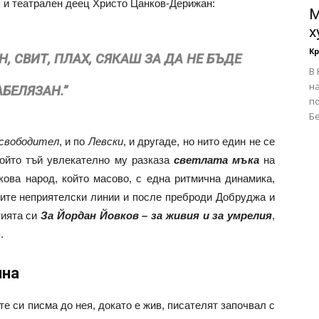
я и театрален деец Христо Цанков-Дерижан:
М
х
К
, СВИТ, ПЛАХ, СЯКАШ ЗА ДА НЕ БЪДЕ
В
на
АБЕЛЯЗАН.”
по
Бе
свободител
, и по
Левски
, и другаде, нo нито един не се
който тъй увлекателно му разказа
светлата мъка
на
кова народ, който масово, с една ритмична динамика,
ките неприятелски линии и после преброди Добруджа и
тията си
За Йордан Йовков – за живия и за умрелия
,
.
ина
те си писма до нея, докато е жив, писателят започвал с