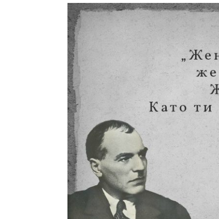
с
вкус
на
живот