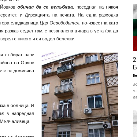
т Йовков
обичал да се вглъбява
, поседнал на някоя
ерситет, и Дирекцията на печата. На една разходка
втора сладкарница
Цар Освободител
, по-известна като
я разказ седял там, с незапалена цигара в уста (за да
оворел с никого и си водел бележки.
ая събират пари
2
района на Орлов
Б
аче не доживява
В
Вс
ма
да
за в болница. И
рак
в напреднал
е Мълчаливеца.