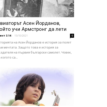
виаторът Асен Йорданов,
ойто учи Армстронг да лети
ент 3.14
-
15/10/2021
0
торията на Асен Йорданов е история за полет
м мечтата. Защото това е история за
здателя на първия български самолет. Човек,
 когото са...