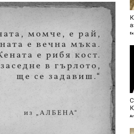
К
а
Е
С
К
Аг