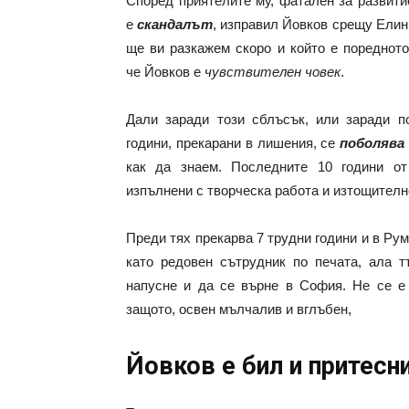
Според приятелите му, фатален за развити
е
скандалът
, изправил Йовков срещу Елин
ще ви разкажем скоро и който е поредното
че Йовков е
чувствителен човек
.
Дали заради този сблъсък, или заради п
години, прекарани в лишения, се
поболява
как да знаем. Последните 10 години о
изпълнени с творческа работа и изтощителн
Преди тях прекарва 7 трудни години и в Ру
като редовен сътрудник по печата, ала 
напусне и да се върне в София. Не се е 
защото, освен мълчалив и вглъбен,
Йовков е бил и притесн