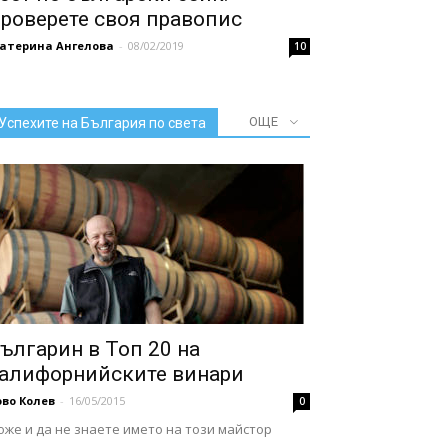
роверете своя правопис
катерина Ангелова
-
08/02/2019
10
ОЩЕ
Успехите на България по света
ългарин в Топ 20 на
алифорнийските винари
во Колев
-
16/05/2015
0
же и да не знаете името на този майстор