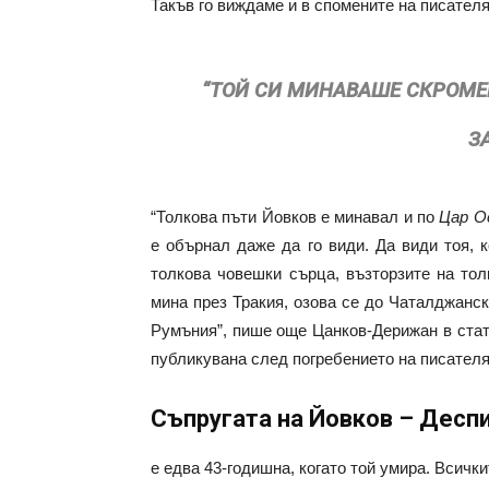
Такъв го виждаме и в спомените на писател
“ТОЙ СИ МИНАВАШЕ СКРОМЕН
З
“Толкова пъти Йовков е минавал и по
Цар О
е обърнал даже да го види. Да види тоя, 
толкова човешки сърца, възторзите на тол
мина през Тракия, озова се до Чаталджанс
Румъния”, пише още Цанков-Дерижан в ста
публикувана след погребението на писателя
Съпругата на Йовков – Десп
е едва 43-годишна, когато той умира. Всички