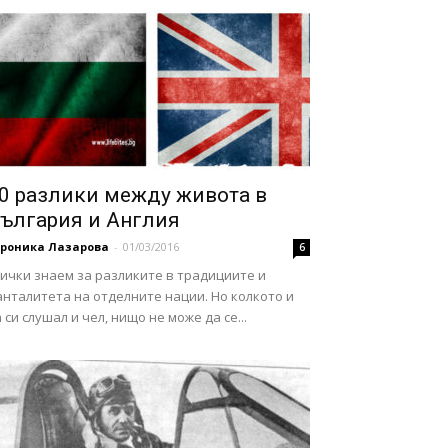
0 разлики между живота в
ългария и Англия
ероника Лазарова
-
01/03/2016
6
ички знаем за разликите в традициите и
нталитета на отделните нации. Но колкото и
 си слушал и чел, нищо не може да се...