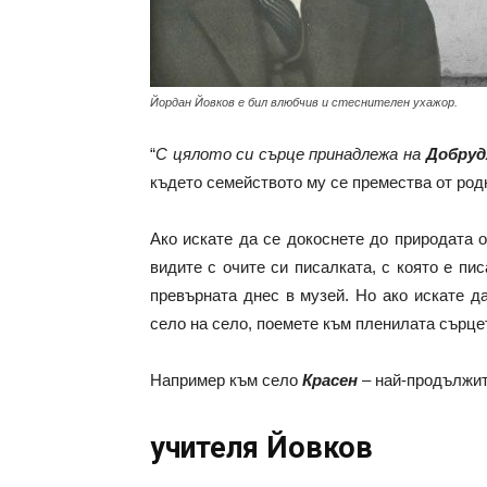
Йордан Йовков е бил влюбчив и стеснителен ухажор.
“
С цялото си сърце принадлежа на
Добруд
където семейството му се премества от род
Ако искате да се докоснете до природата 
видите с очите си писалката, с която е пи
превърната днес в музей. Но ако искате д
село на село, поемете към пленилата сърце
Например към село
Красен
– най-продължит
учителя Йовков