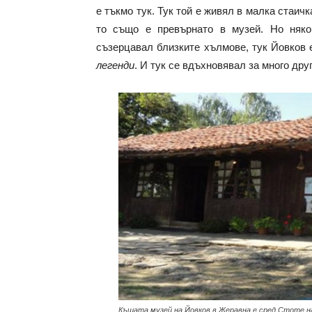
е тъкмо тук. Тук той е живял в малка стаи
то също е превърнато в музей. Но няко
съзерцавал близките хълмове, тук Йовков
легенди
. И тук се вдъхновявал за много дру
Къщата музей на Йовков в Жеравна е сред Стоте н