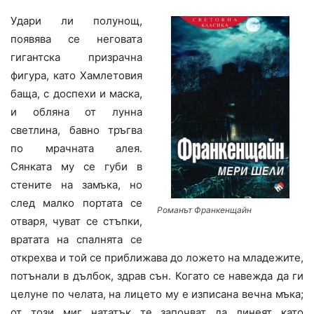
Удари ли полунощ,
появява се неговата
гигантска призрачна
фигура, като Хамлетовия
баща, с доспехи и маска,
и обляна от лунна
светлина, бавно тръгва
по мрачната алея.
Сянката му се губи в
стените на замъка, но
след малко портата се
Романът Франкенщайн
отваря, чуват се стъпки,
вратата на спалнята се
открехва и той се приближава до ложето на младежите,
потънали в дълбок, здрав сън. Когато се навежда да ги
целуне по челата, на лицето му е изписана вечна мъка;
от този миг нататък те започват да линеят като