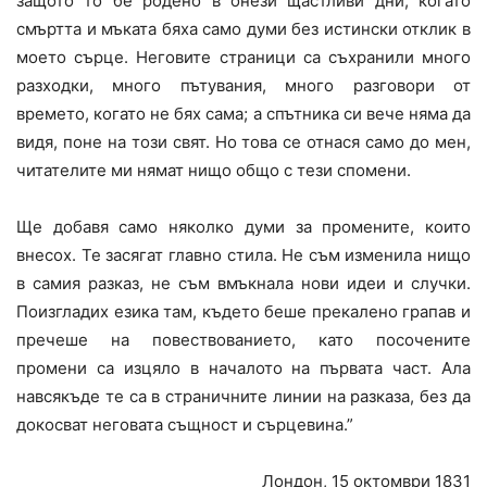
защото то бе родено в онези щастливи дни, когато
смъртта и мъката бяха само думи без истински отклик в
моето сърце. Неговите страници са съхранили много
разходки, много пътувания, много разговори от
времето, когато не бях сама; а спътника си вече няма да
видя, поне на този свят. Но това се отнася само до мен,
читателите ми нямат нищо общо с тези спомени.
Ще добавя само няколко думи за промените, които
внесох. Те засягат главно стила. Не съм изменила нищо
в самия разказ, не съм вмъкнала нови идеи и случки.
Поизгладих езика там, където беше прекалено грапав и
пречеше на повествованието, като посочените
промени са изцяло в началото на първата част. Ала
навсякъде те са в страничните линии на разказа, без да
докосват неговата същност и сърцевина.”
Лондон, 15 октомври 1831