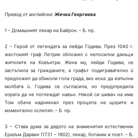
Превод от английски:
Жечка Георгиева
1 – Домашният лекар на Байрон. – Б. пр.
2 – Герой от легендата за лейди Годива. През 1040 г.
жестокият граф Летрик обложил с непосилни данъци
жителите на Ковънтри. Жена му, лейди Годива, се
застъпила за гражданите, а графът подигравателно ú
предложил да обиколи гола града, ако иска: да изпълни
молбата ú. Годива се съгласила, но предупредила
хората да не поглеждат навън. Някой си шивач на име
Том обаче надникнал през процепа на щорите и
моментално ослепял. – Б. пр.
3 – Става дума за дядото на знаменития естественик
Еразъм Дарвин (1731 – 1802), лекар, ботаник и поет. – Б.