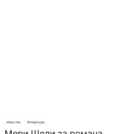
Изкуство
Литература
Мери Шели за романа