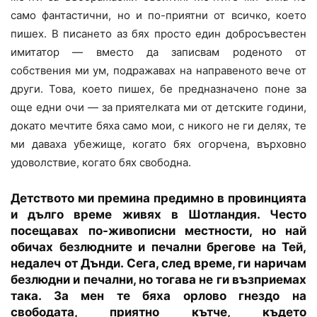
само фантастични, но и по-приятни от всичко, което
пишех. В писането аз бях просто един добросъвестен
имитатор — вместо да записвам роденото от
собствения ми ум, подражавах на направеното вече от
други. Това, което пишех, бе предназначено поне за
още едни очи — за приятелката ми от детските години,
докато мечтите бяха само мои, с никого не ги делях, те
ми даваха убежище, когато бях огорчена, върховно
удоволствие, когато бях свободна.
Детството ми премина предимно в провинцията
и дълго време живях в Шотландия. Често
посещавах по-живописни местности, но най
обичах безлюдните и печални брегове на Тей,
недалеч от Дънди. Сега, след време, ги наричам
безлюдни и печални, но тогава не ги възприемах
така. За мен те бяха орлово гнездо на
свободата, приятно кътче, където