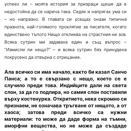
успеех ли – моята история за призраци щеше да е
недостойна да се нарича така. Седях и напрягах ума си
– но напразно. В главата си усещах онази типична
празнота, най-голямото проклятие за писателя, когато
единствено тъпото Нищо откликва на страстния ни зов.
Всяка сутрин ми задаваха един и същ въпрос –
“Измисли ли нещо?” – и всяка сутрин бях принудена
покрусено да отвърна с отрицание.
Ала всичко си има начало, както би казал Санчо
Панса; а то е свързано с нещо, което се е
случило преди това. Индийците дали на света
слон, за да го подпира, но самия слон поставили
върху костенурка. Откритието, нека скромно си
признаем, не означава тръгване от нищото, а от
хаоса; затова преди всичко са нужни
материали: то може да даде форма на тъмни,
аморфни вещества, но не може да създаде