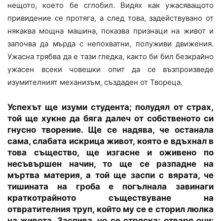
нещото, което бе сглобил. Видях как ужасяващото
привидение се протяга, а след това, задействувано от
някаква мощна машина, показва признаци на живот и
започва да мърда с непохватни, полуживи движения.
Ужасна трябва да е тази гледка, както би бил безкрайно
ужасен всеки човешки опит да се възпроизведе
изумителният механизъм, създаден от Твореца.
Успехът ще изуми студента; полудял от страх,
той ще хукне да бяга далеч от собственото си
гнусно творение. Ще се надява, че останала
сама, слабата искрица живот, която е вдъхнал в
това същество, ще изгасне и оживено по
несъвършен начин, то ще се разпадне на
мъртва материя, а той ще заспи с вярата, че
тишината на гроба е погълнала завинаги
краткотрайното съществуване на
отвратителния труп, който му се е сторил люлка
на живота. Заспива, но се стряска; отваря очи: