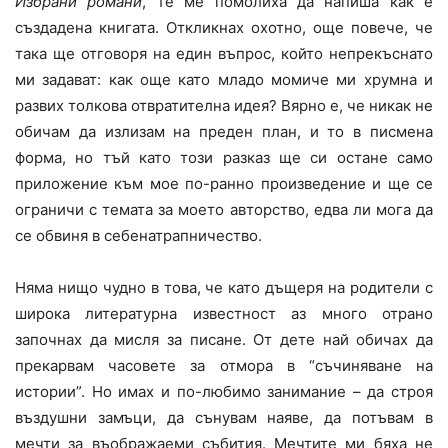
Избрани романи
, те ме помолиха да напиша как е
създадена книгата. Откликнах охотно, още повече, че
така ще отговоря на един въпрос, който непрекъснато
ми задават: как още като младо момиче ми хрумна и
развих толкова отвратителна идея? Вярно е, че никак не
обичам да излизам на преден план, и то в писмена
форма, но тъй като този разказ ще си остане само
приложение към мое по-ранно произведение и ще се
ограничи с темата за моето авторство, едва ли мога да
се обвиня в себенатрапничество.
Няма нищо чудно в това, че като дъщеря на родители с
широка литературна известност аз много отрано
започнах да мисля за писане. От дете най обичах да
прекарвам часовете за отмора в “съчиняване на
истории”. Но имах и по-любимо занимание – да строя
въздушни замъци, да сънувам наяве, да потъвам в
мечти за въображаеми събития. Мечтите ми бяха не