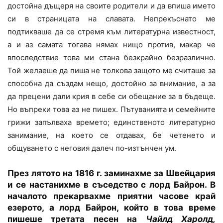
достойна дъщеря на своите родители и да впиша името
си в страницата на славата. Непрекъснато ме
подтикваше да се стремя към литературна известност,
а и аз самата тогава нямах нищо против, макар че
впоследствие това ми стана безкрайно безразлично.
Той желаеше да пиша не толкова защото ме считаше за
способна да създам нещо, достойно за внимание, а за
да прецени дали крия в себе си обещание за в бъдеще.
Но въпреки това аз не пишех. Пътуванията и семейните
грижи запълваха времето; единственото литературно
занимание, на което се отдавах, бе четенето и
общуването с неговия далеч по-изтънчен ум.
През лятото на 1816 г. заминахме за Швейцария
и се настанихме в съседство с лорд Байрон. В
началото прекарвахме приятни часове край
езерото, а лорд Байрон, който в това време
пишеше третата песен на
Чайлд Харолд,