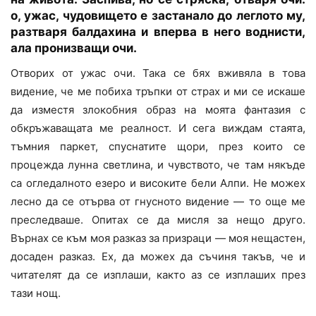
о, ужас, чудовището е застанало до леглото му,
разтваря балдахина и вперва в него воднисти,
ала пронизващи очи.
Отворих от ужас очи. Така се бях вживяла в това
видение, че ме побиха тръпки от страх и ми се искаше
да изместя злокобния образ на моята фантазия с
обкръжаващата ме реалност. И сега виждам стаята,
тъмния паркет, спуснатите щори, през които се
процежда лунна светлина, и чувството, че там някъде
са огледалното езеро и високите бели Алпи. Не можех
лесно да се отърва от гнусното видение — то още ме
преследваше. Опитах се да мисля за нещо друго.
Върнах се към моя разказ за призраци — моя нещастен,
досаден разказ. Ех, да можех да съчиня такъв, че и
читателят да се изплаши, както аз се изплаших през
тази нощ.