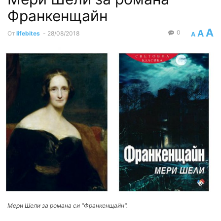
Франкенщайн
A
A
0
От
lifebites
-
28/08/2018
A
Мери Шели за романа си "Франкенщайн".