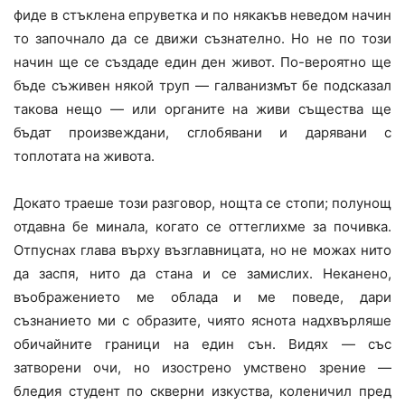
фиде в стъклена епруветка и по някакъв неведом начин
то започнало да се движи съзнателно. Но не по този
начин ще се създаде един ден живот. По-вероятно ще
бъде съживен някой труп — галванизмът бе подсказал
такова нещо — или органите на живи същества ще
бъдат произвеждани, сглобявани и дарявани с
топлотата на живота.
Докато траеше този разговор, нощта се стопи; полунощ
отдавна бе минала, когато се оттеглихме за почивка.
Отпуснах глава върху възглавницата, но не можах нито
да заспя, нито да стана и се замислих. Неканено,
въображението ме облада и ме поведе, дари
съзнанието ми с образите, чиято яснота надхвърляше
обичайните граници на един сън. Видях — със
затворени очи, но изострено умствено зрение —
бледия студент по скверни изкуства, коленичил пред