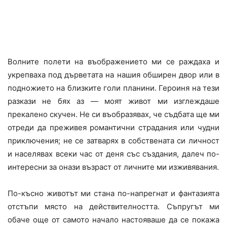
Волните полети на въображението ми се раждаха и
укрепваха под дърветата на нашия обширен двор или в
подножието на близките голи планини. Героиня на тези
разкази не бях аз — моят живот ми изглеждаше
прекалено скучен. Не си въобразявах, че съдбата ще ми
отреди да преживея романтични страдания или чудни
приключения; не се затварях в собствената си личност
и населявах всеки час от деня със създания, далеч по-
интересни за онази възраст от личните ми изживявания.
По-късно животът ми стана по-напрегнат и фантазията
отстъпи място на действителността. Съпругът ми
обаче още от самото начало настояваше да се покажа