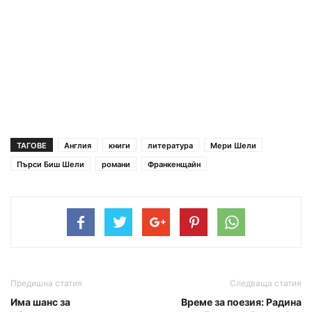
ТАГОВЕ
Англия
книги
литература
Мери Шели
Пърси Биш Шели
романи
Франкенщайн
Предишна статия
Следваща статия
Има шанс за
Време за поезия: Радина