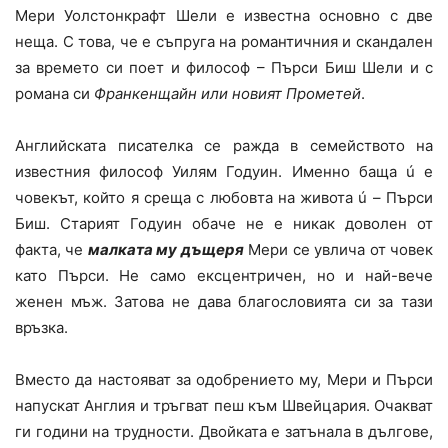
Мери Уолстонкрафт Шели е известна основно с две
неща. С това, че е съпруга на романтичния и скандален
за времето си поет и философ – Пърси Биш Шели и с
романа си
Франкенщайн или новият Прометей
.
Английската писателка се ражда в семейството на
известния философ Уилям Годуин. Именно баща ú е
човекът, който я среща с любовта на живота ú – Пърси
Биш. Старият Годуин обаче не е никак доволен от
факта, че
малката му дъщеря
Мери се увлича от човек
като Пърси. Не само ексцентричен, но и най-вече
женен мъж. Затова не дава благословията си за тази
връзка.
Вместо да настояват за одобрението му, Мери и Пърси
напускат Англия и тръгват пеш към Швейцария. Очакват
ги години на трудности. Двойката е затънала в дългове,