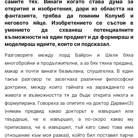
самите тях. Винаги когато става дума за
открития и изобретения, дори из областта на
фантазията, трябва да помним Колумб и
неговото яйце. Изобретението се състои в
умението да схванеш потенциалните
възможности на един предмет и да формираш и
моделираш идеите, които си подсказал.
Разговорите между лорд Байрон и Шели бяха
многобройни и продължителни, а аз бях тяхна предана,
макар и почти винаги безмълвна, слушателка. В един
такъв разговор те засегнаха различни философски
доктрини, между които тайната на зараждането на
живота и възможността тя да бъде открита някога и
формулирана. Говореха за опитите на доктор Дарвин(3)
(нямам предвид какво докторът е извършил или
твърдеше, че е извършил, а по-скоро какво му
приписваха, че е извършил, тъй като само това има
отношение към моя разказ), който бил поставил парче