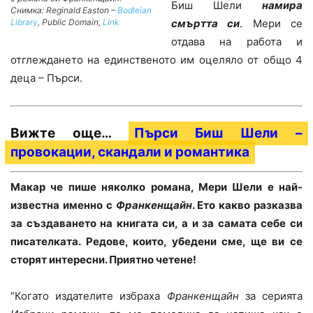
Биш Шели
намира
Снимка: Reginald Easton –
Bodleian
смъртта си
. Мери се
Library
, Public Domain,
Link
отдава на работа и
отглеждането на единственото им оцеляло от общо 4
деца – Пърси.
Вижте още…
Пърси Биш Шели –
провокации, скандали и романтика
Макар че пише няколко романа, Мери Шели е най-
известна именно с
Франкенщайн
. Ето какво разказва
за създаването на книгата си, а и за самата себе си
писателката. Редове, които, убедени сме, ще ви се
сторят интересни. Приятно четене!
“Когато издателите избраха
Франкенщайн
за серията