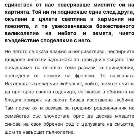
единствен от нас поверяваше мислите си на
хартията. Той ни ги поднасяше една след друга,
окъпани в цялата светлина и хармония на
поезията, и те увековечаваха божественото
великолепие на небето и земята, чието
въздействие споделяхме с него.
Но лятото се оказа влажно и неприветливо, неспирните
дъждове често ни задържаха по цели дни в къщата. Там
попаднахме на няколко тома разкази за привидения,
преведени от немски на френски. Те включваха
Историята за неверния любовник
, който, щом се опитва
да прегърне своята годеница, се оказва в обятията на
бледия призрак на своята бивша изоставена любима.
Там прочетох и разказа за грешния родоначалник на
семейство със злочестата орис да дарява младите
синове на своя обречен род с целувката на смъртта,
щом те навършат пълнолетие.