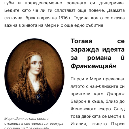
губи и преждевременно родената си дъщеричка.
Бедите като че ли ги сплотяват още повече. Двамата
сключват брак в края на 1816 г. Година, която се оказва
важна в живота на Мери и с още едно събитие.
Тогава се
заражда идеята
за романа ú
Франкенщайн
Пърси и Мери прекарват
лятото с най-близките си
приятели като Джордж
Байрон в къща, близо до
Женевското езеро. След
това двойката се мести в
Мери Шели остава своята
Италия, където Пърси
страница в световната литература
с романа си Франкенщайн.