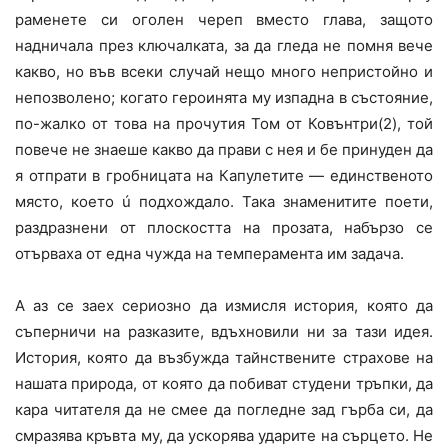
раменете си оголен череп вместо глава, защото
надничала през ключалката, за да гледа не помня вече
какво, но във всеки случай нещо много непристойно и
непозволено; когато героинята му изпадна в състояние,
по-жалко от това на прочутия Том от Ковънтри(2), той
повече не знаеше какво да прави с нея и бе принуден да
я отпрати в гробницата на Капулетите — единственото
място, което ú подхождало. Така знаменитите поети,
раздразнени от плоскостта на прозата, набързо се
отърваха от една чужда на темперамента им задача.
А аз се заех сериозно да измисля история, която да
съперничи на разказите, вдъхновили ни за тази идея.
История, която да възбужда тайнствените страхове на
нашата природа, от която да побиват студени тръпки, да
кара читателя да не смее да погледне зад гърба си, да
смразява кръвта му, да ускорява ударите на сърцето. Не