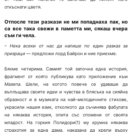
откъснати цветя.
Отпосле тези разкази не ми попаднаха пак, но
са все така свежи в паметта ми, сякаш вчера
съм ги чела.
– Нека всеки от нас да напише по един разказ за
призраци
— предложи лорд Байрон и ние приехме.
Бяхме четирима. Самият той започна една история,
фрагмент от която публикува като приложение към
Мазепа
. Шели, на когото повече се удаваше да
въплъщава своите идеи и чувства в блясъка на сияйна
образност и в музиката на най-мелодичните стихове,
украсили нашия език, отколкото да съчинява фабулата
на някаква история, опита със спомени от своята
младост. На горкия Полидори(1) му хрумна някаква
страхотия за една дама, наказана да крепи върху