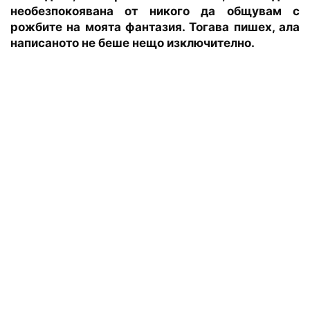
необезпокоявана от никого да общувам с
рожбите на моята фантазия. Тогава пишех, ала
написаното не беше нещо изключително.