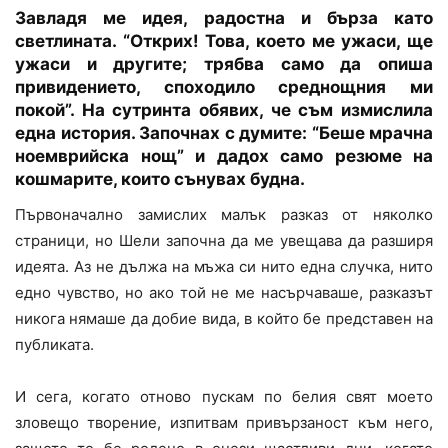
Завладя ме идея, радостна и бърза като
светлината. “Открих! Това, което ме ужаси, ще
ужаси и другите; трябва само да опиша
привидението, споходило среднощния ми
покой”. На сутринта обявих, че съм измислила
една история. Започнах с думите: “Беше мрачна
ноемврийска нощ” и дадох само резюме на
кошмарите, които сънувах будна.
Първоначално замислих малък разказ от няколко
страници, но Шели започна да ме увещава да разширя
идеята. Аз не дължа на мъжа си нито една случка, нито
едно чувство, но ако той не ме насърчаваше, разказът
никога нямаше да добие вида, в който бе представен на
публиката.
И сега, когато отново пускам по белия свят моето
зловещо творение, изпитвам привързаност към него,