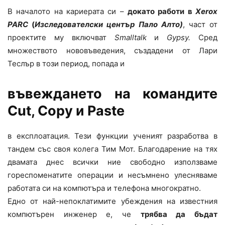
В началото на кариерата си –
докато работи в
Xerox
PARC
(
Изследователски център Пало Алто)
, част от
проектите му включват
Smalltalk
и
Gypsy
.
Сред
множеството нововъведения, създадени от Лари
Теслър в този период, попада и
въвеждането на командите
Cut, Copy и Paste
в експлоатация. Тези функции ученият разработва в
тандем със своя колега Тим Мот. Благодарение на тях
двамата днес всички ние свободно използваме
гореспоменатите операции и несъмнено улесняваме
работата си на компютъра и телефона многократно.
Едно от най-непоклатимите убеждения на известния
компютърен инженер е, че
трябва да бъдат