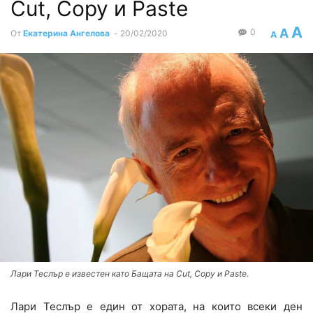
Cut, Copy и Paste
A
A
0
От
Екатерина Ангелова
-
20/02/2020
A
Лари Теслър е известен като Бащата на Cut, Copy и Paste.
Лари Теслър е един от хората, на които всеки ден