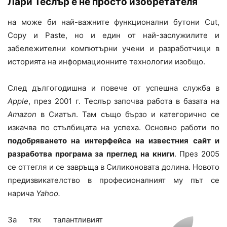
Лари Теслър е не просто изобретателя
на може би най-важните функционални бутони Cut,
Copy и Paste, но и един от най-заслужилите и
забележителни компютърни учени и разработчици в
историята на информационните технологии изобщо.
След дългогодишна и повече от успешна служба в
Apple
, през 2001 г. Теслър започва работа в базата на
Amazon
в Сиатъл. Там също бързо и категорично се
изкачва по стълбицата на успеха. Основно работи по
подобряването на интерфейса на известния сайт и
разработва програма за преглед на книги
. През 2005
се оттегля и се завръща в Силиконовата долина. Новото
предизвикателство в професионалният му път се
нарича
Yahoo.
За тях талантливият