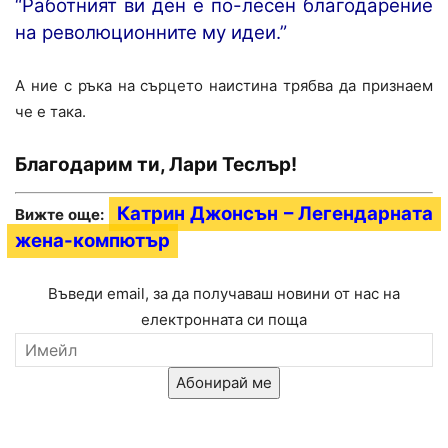
“Работният ви ден е по-лесен благодарение
на революционните му идеи.”
А ние с ръка на сърцето наистина трябва да признаем
че е така.
Благодарим ти, Лари Теслър!
Катрин Джонсън – Легендарната
Вижте още:
жена-компютър
Въведи email, за да получаваш новини от нас на
електронната си поща
Абонирай ме