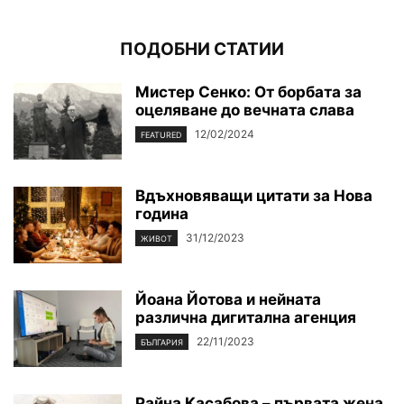
ПОДОБНИ СТАТИИ
Мистер Сенко: От борбата за
оцеляване до вечната слава
12/02/2024
FEATURED
Вдъхновяващи цитати за Нова
година
31/12/2023
ЖИВОТ
Йоана Йотова и нейната
различна дигитална агенция
22/11/2023
БЪЛГАРИЯ
Райна Касабова – първата жена,