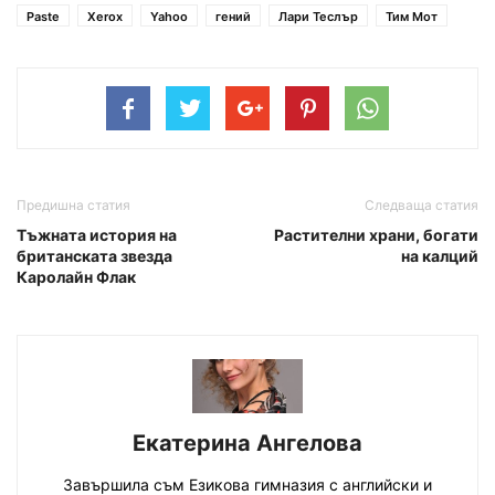
Paste
Xerox
Yahoo
гений
Лари Теслър
Тим Мот
Предишна статия
Следваща статия
Тъжната история на
Растителни храни, богати
британската звезда
на калций
Каролайн Флак
Екатерина Ангелова
Завършила съм Езикова гимназия с английски и