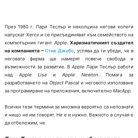
През 1980 г. Лари Теслър и неколцина негови колеги
напускат
Xerox
и се присъединяват към семейството на
компютърния гигант
Apple
.
Харизматичният създател
на компанията –
Стив Джобс
,
успява да ги убеди, че в
неговата фирма ще намерят повече свобода и
възможности за развитие. В
Apple
Лари Теслър работи
над
Apple Lisa
и
Apple Newton
. Помага за
разработването на
Object Pascal
и неговото използване
за програмиране на приложения, включително
MacApp.
Всички тези термини за мнозина вероятно са непознати
и нищо не им говорят. Не е и нужно. Важното в случая е
да отбележим, че