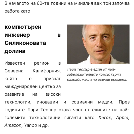
В началото на 60-те години на миналия век той започва
работа като
компютърен
инженер в
Силиконовата
долина
Известен регион в
Лари Теслър е един от най-
Северна Калифорния,
забележителните компютърни
който е признат
разработчици на всички времена.
международен център за
развитие на високи
технологии, иновации и социални медии. През
годините Лари Теслър става част от екипите на най-
големите технологични гиганти като
Xerox, Apple,
Amazon, Yahoo
и др.