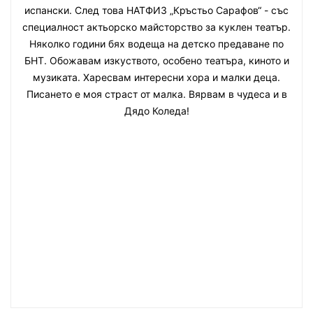
испански. След това НАТФИЗ „Кръстьо Сарафов“ - със
специалност актьорско майсторство за куклен театър.
Няколко години бях водеща на детско предаване по
БНТ. Обожавам изкуството, особено театъра, киното и
музиката. Харесвам интересни хора и малки деца.
Писането е моя страст от малка. Вярвам в чудеса и в
Дядо Коледа!