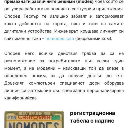
премахнати различните режими (modes)
чрез които се
регулира работата на повечето софтуери и приложения.
Според Теслър те излишно забавят и затормозяват
както дейността на хората, така и тази на самите
дигитални устройства. Инженерът кръщава личният си
сайт именно така –
nomodes.com
(безрежими.ком).
Според него всички действия трябва да са на
разположение за потребителите във всеки един
момент, а не модални – изискващи той да влезе в
определен режим, за да получи достъп до тях.
Дръзкият компютърен специалист дори оборудва
личния си автомобил със специална персонализирана
калифорнийска
регистрационна
табела с надпис