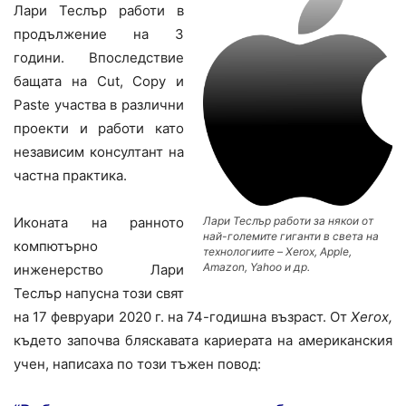
Лари Теслър работи в
продължение на 3
години. Впоследствие
бащата на Cut, Copy и
Paste участва в различни
проекти и работи като
независим консултант на
частна практика.
Иконата на ранното
Лари Теслър работи за някои от
най-големите гиганти в света на
компютърно
технологиите – Xerox, Apple,
Amazon, Yahoo и др.
инженерство Лари
Теслър напусна този свят
на 17 февруари 2020 г. на 74-годишна възраст. От
Xerox,
където започва бляскавата кариерата на американския
учен, написаха по този тъжен повод: