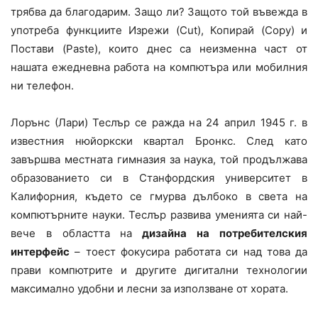
трябва да благодарим. Защо ли? Защото той въвежда в
употреба функциите Изрежи (Cut), Копирай (Copy) и
Постави (Paste), които днес са неизменна част от
нашата ежедневна работа на компютъра или мобилния
ни телефон.
Лорънс (Лари) Теслър се ражда на 24 април 1945 г. в
известния нюйоркски квартал Бронкс. След като
завършва местната гимназия за наука, той продължава
образованието си в Станфордския университет в
Калифорния, където се гмурва дълбоко в света на
компютърните науки. Теслър развива уменията си най-
вече в областта на
дизайна на потребителския
интерфейс
– тоест фокусира работата си над това да
прави компютрите и другите дигитални технологии
максимално удобни и лесни за използване от хората.