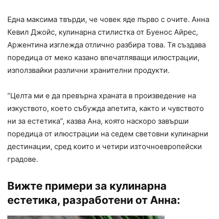
Една максима твърди, че човек яде първо с очите. Анна
Кевил Джойс, кулинарна стилистка от Буенос Айрес,
Аржентина изглежда отлично разбира това. Тя създава
поредица от меко казано впечатляващи илюстрации,
използвайки различни хранителни продукти.
“Целта ми е да превърна храната в произведение на
изкуството, което събужда апетита, както и чувството
ни за естетика”, казва Ана, която наскоро завърши
поредица от илюстрации на седем световни кулинарни
дестинации, сред които и четири източноевропейски
градове.
Вижте примери за кулинарна
естетика, разработени от Анна: