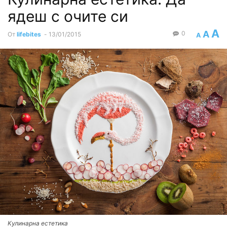
ядеш с очите си
A
A
0
От
lifebites
-
13/01/2015
A
Кулинарна естетика