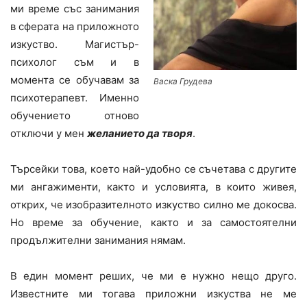
ми време със занимания
в сферата на приложното
изкуство. Магистър-
психолог съм и в
момента се обучавам за
Васка Грудева
психотерапевт. Именно
обучението отново
отключи у мен
желанието да творя
.
Търсейки това, което най-удобно се съчетава с другите
ми ангажименти, както и условията, в които живея,
открих, че изобразителното изкуство силно ме докосва.
Но време за обучение, както и за самостоятелни
продължителни занимания нямам.
В един момент реших, че ми е нужно нещо друго.
Известните ми тогава приложни изкуства не ме