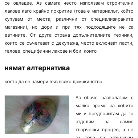
се овладее. Аз самата често използвам строителни
лакове като крайно покритие (това е материалът, който
купувам от места, различни от специализираните
магазини), но дори и при тях подходящите не са
евтините. От друга страна допълнителните техники,
които се съчетават с декупажа, често включват пасти,
гелове, специфични лакове и бои, които
нямат алтернатива
която да се намери във всяко домакинство.
Аз обаче разполагам с
малко време за хобито
ми и предпочитам да го
отделям за самия
творчески процес, а не
за това да забърквам