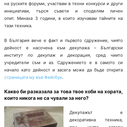
на руските форуми, участвам в техни конкурси и други
инициативи, търся съвети и споделям личен
опит. Минаха 3 години, в които изучавам тайните на
тази техника.
В България вече е факт и първото сдружение, чиято
дейност е насочена към декупажа –
Български
институт по декупаж и декорация
, сред чиито
учредители съм и аз. Сдружението е в самото си
начало като дейност и засега може да бъде открита
страницата му във Фейсбук
.
Какво би разказала за това твое хоби на хората,
които никога не са чували за него?
Декупажът е
декоративна техника,