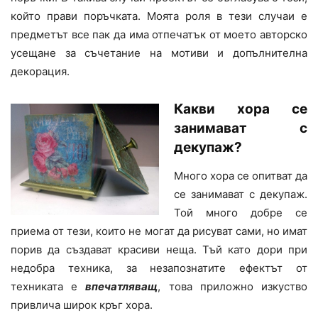
който прави поръчката. Моята роля в тези случаи е
предметът все пак да има отпечатък от моето авторско
усещане за съчетание на мотиви и допълнителна
декорация.
Какви хора се
занимават с
декупаж?
Много хора се опитват да
се занимават с декупаж.
Той много добре се
приема от тези, които не могат да рисуват сами, но имат
порив да създават красиви неща. Тъй като дори при
недобра техника, за незапознатите ефектът от
техниката е
впечатляващ
, това приложно изкуство
привлича широк кръг хора.