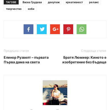
ТАГОВЕ
Васка Грудева
декупаж
креативност
релакс
творчество
хоби
Предишна статия
Следваща статия
Елинор Рузвелт – първата
Братя Люмиер: Киното е
Първа дама на света
изобретение без бъдеще