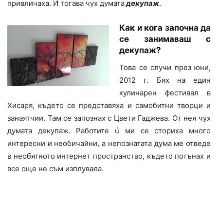
привличаха. И тогава чух думата
декупаж
.
Как и кога започна да
се занимаваш с
декупаж?
Това се случи през юни,
2012 г. Бях на един
кулинарен фестивал в
Хисаря, където се представяха и самобитни творци и
занаятчии. Там се запознах с Цвети Гаджева. От нея чух
думата декупаж. Работите ú ми се сториха много
интересни и необичайни, а непознатата дума ме отведе
в необятното интернет пространство, където потънах и
все още не съм изплувала.