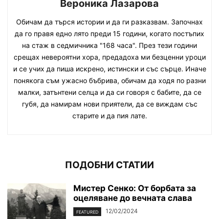
Вероника Лазарова
Обичам да търся истории и да ги разказвам. Започнах
да го правя едно лято преди 15 години, когато постъпих
на стаж в седмичника "168 часа". През тези години
срещах невероятни хора, предадоха ми безценни уроци
и се учих да пиша искрено, истински и със сърце. Иначе
понякога съм ужасно бъбрива, обичам да ходя по разни
малки, затънтени селца и да си говоря с бабите, да се
губя, да намирам нови приятели, да се виждам със
старите и да пия лате.
ПОДОБНИ СТАТИИ
Мистер Сенко: От борбата за
оцеляване до вечната слава
12/02/2024
FEATURED