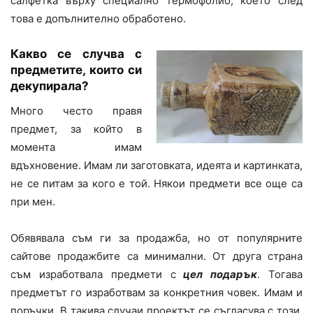
салфетка върху специално термофолио, което след
това е допълнително обработено.
Какво се случва с
предметите, които си
декупирала?
Много често правя
предмет, за който в
момента имам
вдъхновение. Имам ли заготовката, идеята и картинката,
не се питам за кого е той. Някои предмети все още са
при мен.
Обявявала съм ги за продажба, но от популярните
сайтове продажбите са минимални. От друга страна
съм изработвала предмети с
цел подарък
. Тогава
предметът го изработвам за конкретния човек. Имам и
поръчки. В такива случаи проектът се съгласува с този,