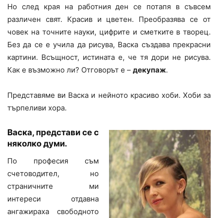
Но след края на работния ден се потапя в съвсем
различен свят. Красив и цветен. Преобразява се от
човек на точните науки, цифрите и сметките в творец.
Без да се е учила да рисува, Васка създава прекрасни
картини. Всъщност, истината е, че тя дори не рисува.
Как е възможно ли? Отговорът е –
декупаж
.
Представяме ви Васка и нейното красиво хоби. Хоби за
търпеливи хора.
Васка, представи се с
няколко думи.
По професия съм
счетоводител, но
страничните ми
интереси отдавна
ангажираха свободното