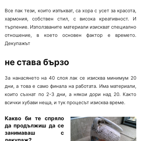
Все пак тези, които изпъкват, са хора с усет за красота,
хармония, собствен стил, с висока креативност. И
търпение. Използваните материали изискват специално
отношение, в което основен фактор е времето.
Декупажът
не става бързо
За нанасянето на 40 слоя лак се изисква минимум 20
дни, а това е само финала на работата. Има материали,
които съхнат по 2-3 дни, а някои дори над 20. Както
всички хубави неща, и тук процесът изисква време.
Какво би те спряло
да продължиш да се
занимаваш с
декупаж?