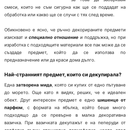
смеси, които не съм сигурна как ще се поддадат на
обработка или какво ще се случи с тях след време.
Обикновено е ясно, че ръчно декорираните предмети
изискват и
специално отношение
и поддръжка, но при
изработка с подходящите материали все пак може да се
създаде предмет, който да се използва по
предназначение или да краси дома дълго.
Най-странният предмет, които си декупирала?
Една
затворена мида
, която си купих от едно пътуване
до морето. Още като я видях, реших, че е идеален
обект. Друг интересен предмет е едно
шишенце от
парфюм
, с формата на ябълка, който беше много
подходящо да се превърне в малка декоративна
вазичка. При вазичката декупажът е на пеперуди от