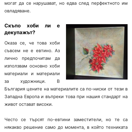
могат да се нарушават, но едва след перфектното им
овладяване.
Скъпо хоби ли е
декупажът?
Оказа се, че това хоби
съвсем не е евтино. Аз
лично предпочитам да
използвам основно хоби
материали и материали
за художници. В
България цените на материалите са по-ниски от тези в
Западна Европа и въпреки това при нашия стандарт на
живот остават високи.
Често се търсят по-евтини заместители, но те са
някакво решение само до момента, в който техниката