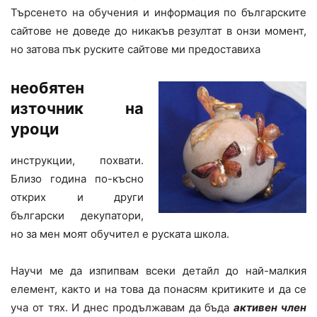
Търсенето на обучения и информация по българските
сайтове не доведе до никакъв резултат в онзи момент,
но затова пък руските сайтове ми предоставиха
необятен
източник на
уроци
инструкции, похвати.
Близо година по-късно
открих и други
български декупатори,
но за мен моят обучител е руската школа.
Научи ме да изпипвам всеки детайл до най-малкия
елемент, както и на това да понасям критиките и да се
уча от тях. И днес продължавам да бъда
активен член