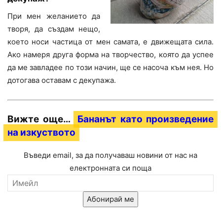
При мен желанието да
творя, да създам нещо,
което носи частица от мен самата, е движещата сила.
Ако намеря друга форма на творчество, която да успее
да ме завладее по този начин, ще се насоча към нея. Но
дотогава оставам с декупажа.
Вижте още…
Бананът като произведение
на изкуството
Въведи email, за да получаваш новини от нас на
електронната си поща
Абонирай ме