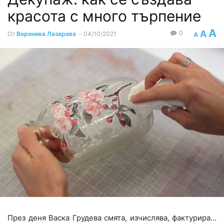
красота с много търпение
A
A
0
От
Вероника Лазарова
-
04/10/2021
A
През деня Васка Грудева смята, изчислява, фактурира…