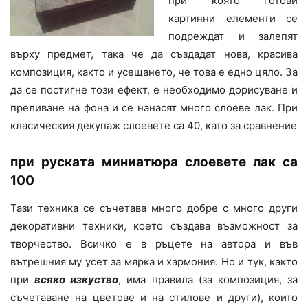
при която готови
картинни елементи се
подреждат и залепят
върху предмет, така че да създадат нова, красива
композиция, както и усещането, че това е едно цяло. За
да се постигне този ефект, е необходимо дорисуване и
преливане на фона и се нанасят много слоеве лак. При
класическия декупаж слоевете са 40, като за сравнение
при руската миниатюра слоевете лак са
100
Тази техника се съчетава много добре с много други
декоративни техники, което създава възможност за
творчество. Всичко е в ръцете на автора и във
вътрешния му усет за мярка и хармония. Но и тук, както
при
всяко изкуство
, има правила (за композиция, за
съчетаване на цветове и на стилове и други), които