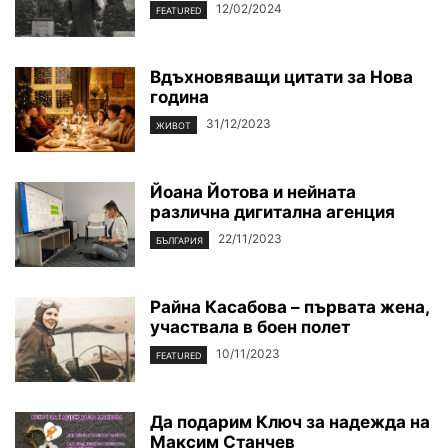
12/02/2024
FEATURED
Вдъхновяващи цитати за Нова
година
31/12/2023
ЖИВОТ
Йоана Йотова и нейната
различна дигитална агенция
22/11/2023
БЪЛГАРИЯ
Райна Касабова – първата жена,
участвала в боен полет
10/11/2023
FEATURED
Да подарим Ключ за надежда на
Максим Станчев