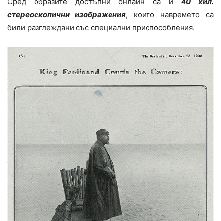
Сред образите достъпни онлайн са и
40 хил.
стереоскопични изображения
, които навремето са
били разглеждани със специални приспособления.