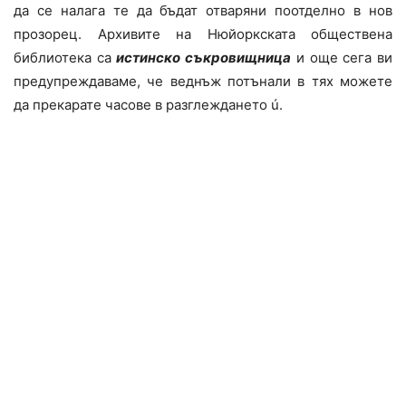
да се налага те да бъдат отваряни поотделно в нов
прозорец. Архивите на Нюйоркската обществена
библиотека са
истинско съкровищница
и още сега ви
предупреждаваме, че веднъж потънали в тях можете
да прекарате часове в разглеждането ú.