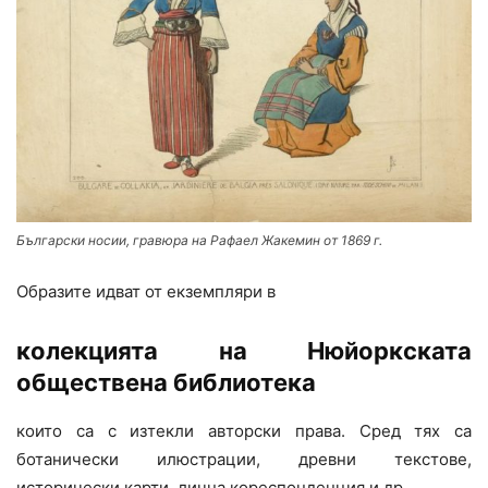
Български носии, гравюра на Рафаел Жакемин от 1869 г.
Образите идват от екземпляри в
колекцията на Нюйоркската
обществена библиотека
които са с изтекли авторски права. Сред тях са
ботанически илюстрации, древни текстове,
исторически карти, лична кореспонденция и др.