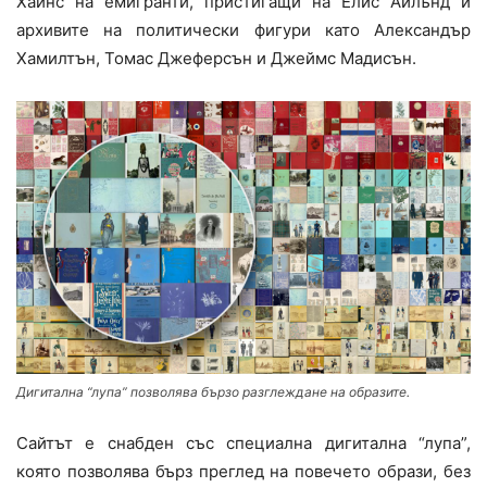
Хайнс на емигранти, пристигащи на Елис Айлънд и
архивите на политически фигури като Александър
Хамилтън, Томас Джеферсън и Джеймс Мадисън.
Дигитална “лупа” позволява бързо разглеждане на образите.
Сайтът е снабден със специална дигитална “лупа”,
която позволява бърз преглед на повечето образи, без