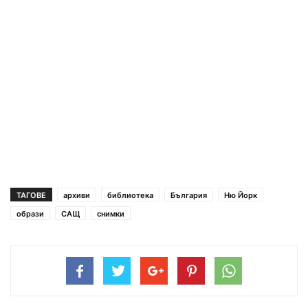
ТАГОВЕ
архиви
библиотека
България
Ню Йорк
образи
САЩ
снимки