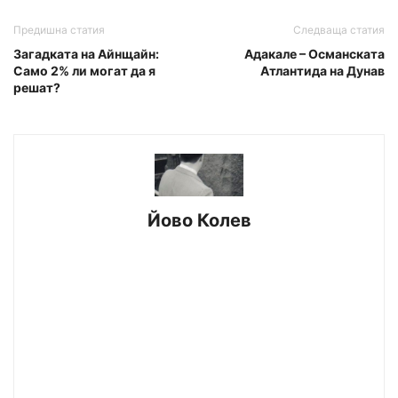
Предишна статия
Следваща статия
Загадката на Айнщайн:
Адакале – Османската
Само 2% ли могат да я
Атлантида на Дунав
решат?
Йово Колев