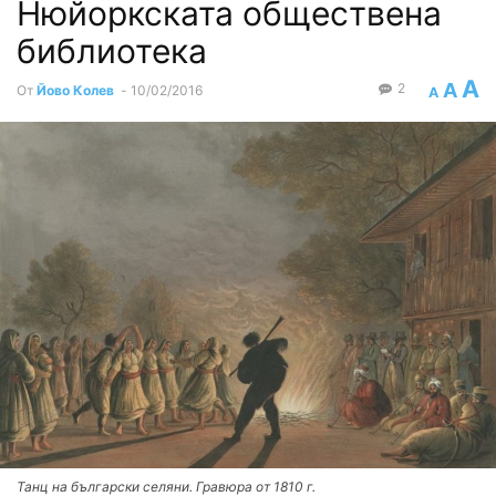
Нюйоркската обществена
библиотека
A
A
2
От
Йово Колев
-
10/02/2016
A
Танц на български селяни. Гравюра от 1810 г.