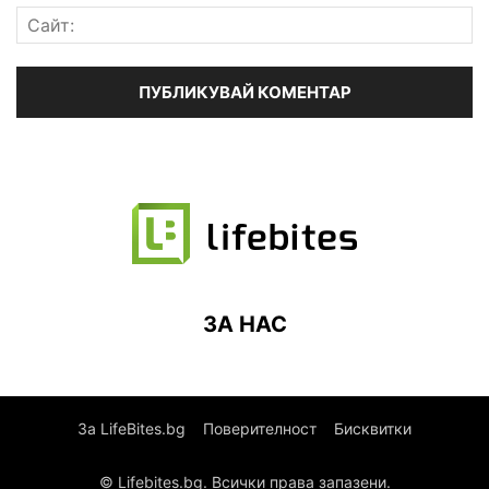
ЗА НАС
За LifeBites.bg
Поверителност
Бисквитки
© Lifebites.bg. Всички права запазени.