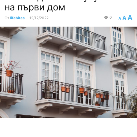
на първи дом
A
A
0
От
lifebites
-
12/12/2022
A