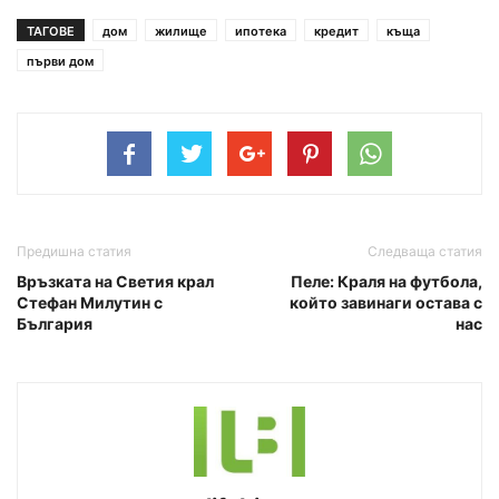
ТАГОВЕ
дом
жилище
ипотека
кредит
къща
първи дом
Предишна статия
Следваща статия
Връзката на Светия крал
Пеле: Краля на футбола,
Стефан Милутин с
който завинаги остава с
България
нас