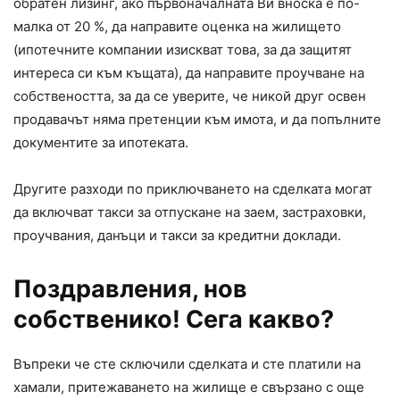
обратен лизинг, ако първоначалната Ви вноска е по-
малка от 20 %, да направите оценка на жилището
(ипотечните компании изискват това, за да защитят
интереса си към къщата), да направите проучване на
собствеността, за да се уверите, че никой друг освен
продавачът няма претенции към имота, и да попълните
документите за ипотеката.
Другите разходи по приключването на сделката могат
да включват такси за отпускане на заем, застраховки,
проучвания, данъци и такси за кредитни доклади.
Поздравления, нов
собственико! Сега какво?
Въпреки че сте сключили сделката и сте платили на
хамали, притежаването на жилище е свързано с още