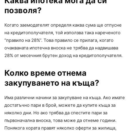
Каква ипотека мога да си
позволя?
Когато заемодателят определя каква сума ще отпусне
на кредитополучателя, той използва така нареченото
“правило на 28%”. Това правило се прилага, когато
очакваната ипотечна вноска не трябва да надвишава
28% от месечния брутен доход на кредитополучателя.
Колко време отнема
закупуването на къща?
Има различни начини за закупуване на къща. Ако имате
достатъчно пари в брой, можете да купите къща за
няколко дни. Но ако трябва да спестите пари за
първоначална вноска, това може да отнеме години.
Понякога хората правят няколко оферти за жилища,