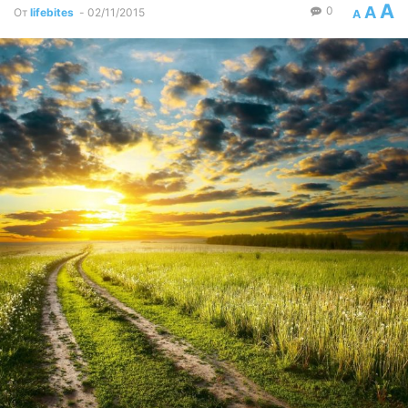
A
A
0
От
lifebites
-
02/11/2015
A