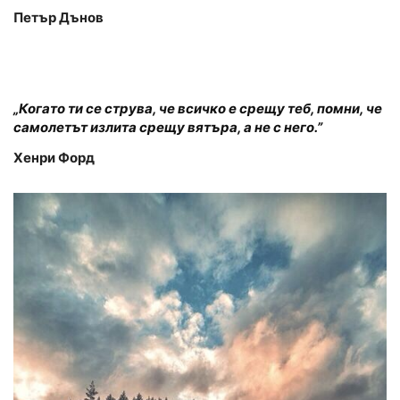
Петър Дънов
„Когато ти се струва, че всичко е срещу теб, помни, че
самолетът излита срещу вятъра, а не с него.”
Хенри Форд