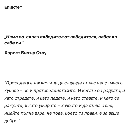
Епиктет
„Няма по-силен победител от победителя, победил
себе си.“
Хариет Бичър Стоу
“Природата е намислила да създаде от вас нещо много
хубаво – не й противодействайте. И когато се радвате, и
като страдате, и като падате, и като ставате, и като се
раждате, и като умирате – каквото и да става с вас,
имайте пълна вяра, че това, което тя прави, е за ваше
добро.”