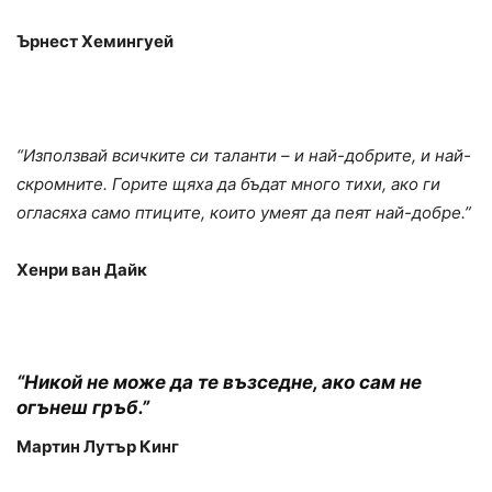
Ърнест Хемингуей
“Използвай всичките си таланти – и най-добрите, и най-
скромните. Горите щяха да бъдат много тихи, ако ги
огласяха само птиците, които умеят да пеят най-добре.”
Хенри ван Дайк
“Никой не може да те възседне, ако сам не
огънеш гръб.”
Мартин Лутър Кинг