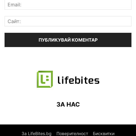
ЗА НАС
За LifeBites.bg
Поверителност
Бисквитки