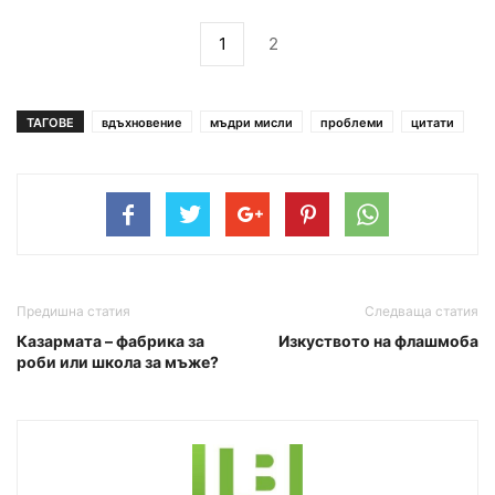
1
2
ТАГОВЕ
вдъхновение
мъдри мисли
проблеми
цитати
Предишна статия
Следваща статия
Казармата – фабрика за
Изкуството на флашмоба
роби или школа за мъже?