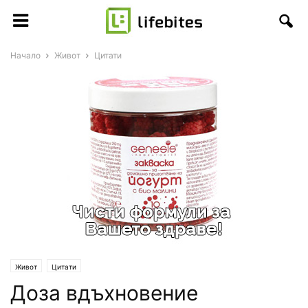
Начало
Живот
Цитати
Живот
Цитати
Доза вдъхновение