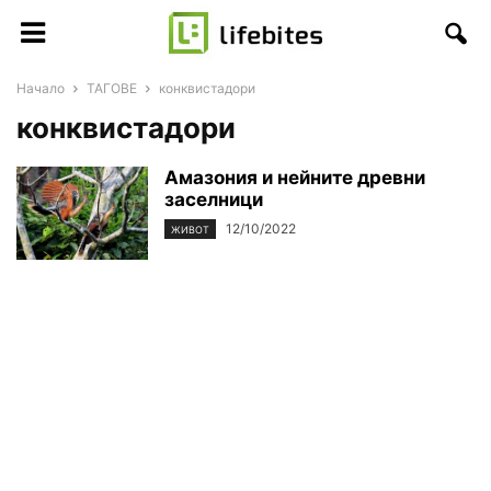
Начало
ТАГОВЕ
конквистадори
конквистадори
Амазония и нейните древни
заселници
12/10/2022
ЖИВОТ