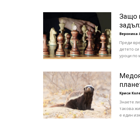
с
Защо 
задъл
Вероника 
вкус
Преди вре
детето си
уроци по м
на
Медоя
плане
Криси Кол
Знаете ли
живот
такова жи
е един из