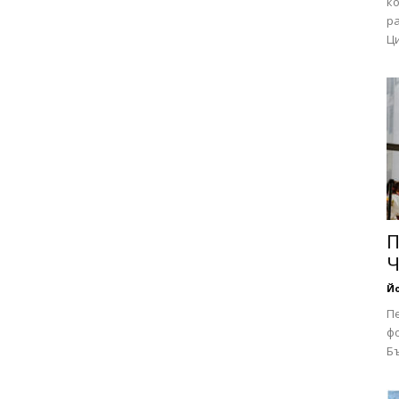
ко
р
Ци
П
Ч
Йо
П
фо
Бъ