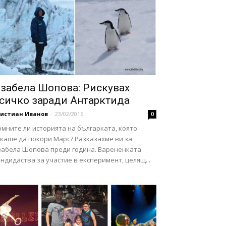
забела Шопова: Рискувах
сичко заради Антарктида
ристиан Иванов
-
23/02/2016
0
мните ли историята на българката, която
скаше да покори Марс? Разказахме ви за
забела Шопова преди година. Варененката
ндидаства за участие в експеримент, целящ...