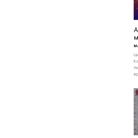
А
м
М
Ц
Ка
Ак
вр