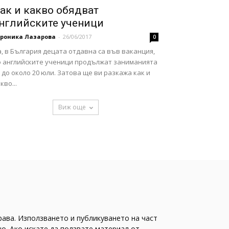
ак и какво обядват
нглийските ученици
ероника Лазарова
-
26/06/2017
0
, в България децата отдавна са във ваканция,
о английските ученици продължат заниманията
 до около 20 юли. Затова ще ви разкажа как и
кво...
Виж още
рава. Използването и публикуването на част
о. Ако искате да ползвате материал от