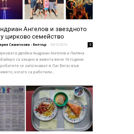
ндриан Ангелов и звездното
у цирково семейство
ария Самичкова - Белчър
-
04/12/2016
0
ирковата двойка Андриан Ангелов и Лиляна
байеро са заедно в живота вече 16 години.
робатите се запознават в Лас Вегас във
емето, когато са работили...