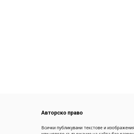
Авторско право
Всички публикувани текстове и изображения
или цялото съдържание на сайта без разреш