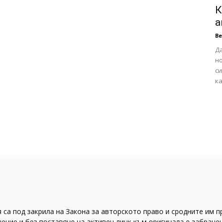
К
а
В
Да
н
си
ка
 са под закрила на Закона за авторското право и сродните им п
ение и без поставяне на активен линк към оригинала е забранен