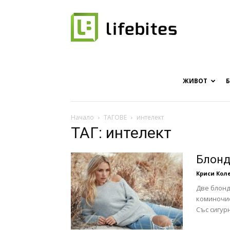
Онлайн
списание
ЖИВОТ
Начало
ТАГОВЕ
интелект
ТАГ: интелект
за
Блонд
Криси Кол
Две блонд
хапки
коминочис
Със сигурн