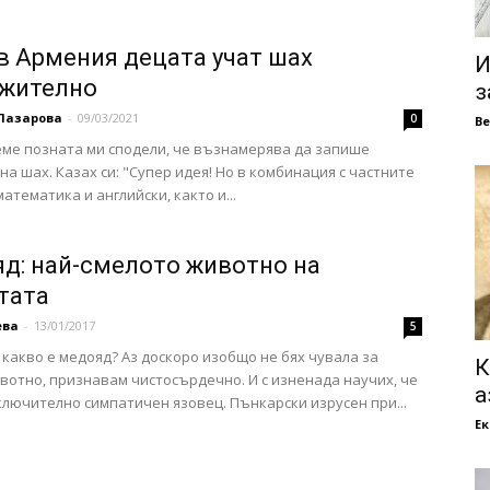
в Армения децата учат шах
И
жително
з
Лазарова
-
09/03/2021
0
В
ме позната ми сподели, че възнамерява да запише
 на шах. Казах си: "Супер идея! Но в комбинация с частните
атематика и английски, както и...
д: най-смелото животно на
тата
ева
-
13/01/2017
5
 какво е медояд? Аз доскоро изобщо не бях чувала за
К
вотно, признавам чистосърдечно. И с изненада научих, че
а
ключително симпатичен язовец. Пънкарски изрусен при...
Е