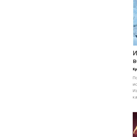
И
в
К
По
и
И
ка