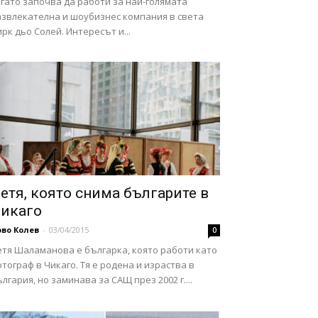
гато започва да работи за най-голямата
азвлекателна и шоубизнес компания в света
рк дьо Солей. Интересът и...
етя, която снима българите в
икаго
во Колев
-
03/04/2015
0
етя Шаламанова е българка, която работи като
тограф в Чикаго. Тя е родена и израства в
лгария, но заминава за САЩ през 2002 г....