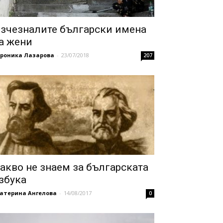
зчезналите български имена
а жени
ероника Лазарова
-
23/07/2018
207
акво не знаем за българската
збука
катерина Ангелова
-
14/08/2017
0