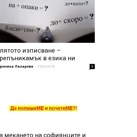
лятото изписване –
репъникамък в езика ни
ероника Лазарова
-
05/02/2018
5
а мекането на софиянците и