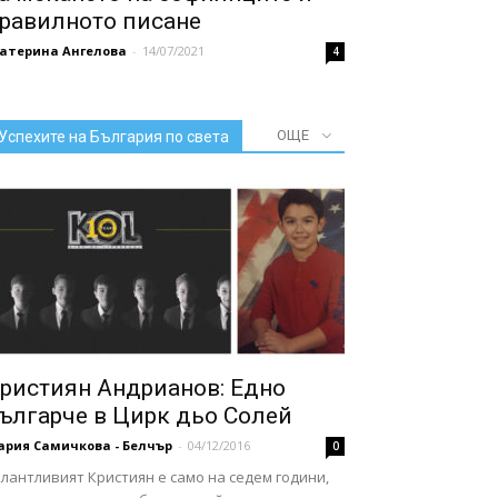
равилното писане
катерина Ангелова
-
14/07/2021
4
ОЩЕ
Успехите на България по света
ристиян Андрианов: Едно
ългарче в Цирк дьо Солей
ария Самичкова - Белчър
-
04/12/2016
0
лантливият Кристиян е само на седем години,