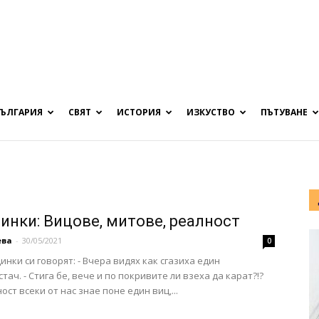
БЪЛГАРИЯ
СВЯТ
ИСТОРИЯ
ИЗКУСТВО
ПЪТУВАНЕ
инки: Вицове, митове, реалност
ева
-
30/05/2021
0
инки си говорят: - Вчера видях как сгазиха един
тач. - Стига бе, вече и по покривите ли взеха да карат?!?
ост всеки от нас знае поне един виц,...