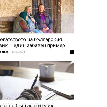
огатството на българския
зик – един забавен пример
febites
-
12/02/2021
1
ест по български език: