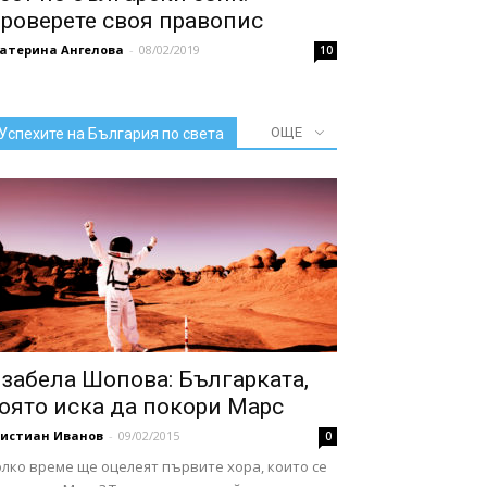
роверете своя правопис
катерина Ангелова
-
08/02/2019
10
ОЩЕ
Успехите на България по света
забела Шопова: Българката,
оято иска да покори Марс
ристиан Иванов
-
09/02/2015
0
лко време ще оцелеят първите хора, които се