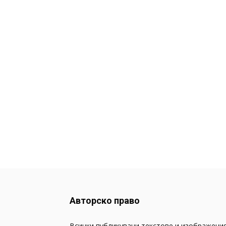
Авторско право
Всички публикувани текстове и изображения