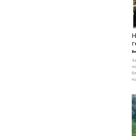
Н
г
В
З
п
бл
На