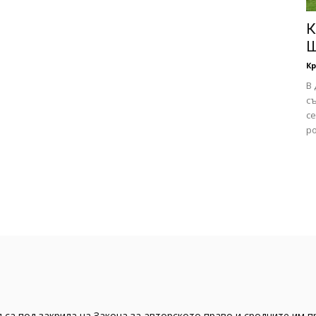
К
Ш
Кр
В
с
с
ро
 са под закрила на Закона за авторското право и сродните им п