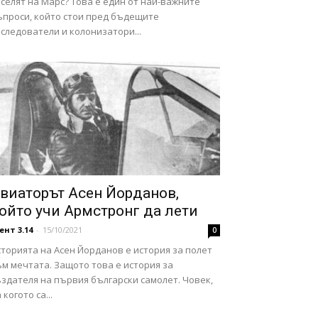
селят на Марс? Това е един от най-важните
ъпроси, който стои пред бъдещите
следователи и колонизатори...
виаторът Асен Йорданов,
ойто учи Армстронг да лети
ент 3.14
-
15/10/2021
0
торията на Асен Йорданов е история за полет
м мечтата. Защото това е история за
здателя на първия български самолет. Човек,
 когото са...