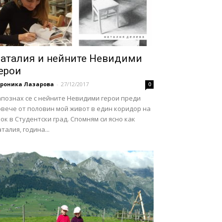
аталия и нейните Невидими
ерои
ероника Лазарова
-
27/12/2017
0
апознах се с нейните Невидими герои преди
овече от половин мой живот в един коридор на
ок в Студентски град. Спомням си ясно как
талия, година...