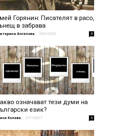
мей Горянин: Писателят в расо,
ънещ в забрава
катерина Ангелова
-
10/01/2023
0
акво означават тези думи на
ългарски език?
иси Колева
-
27/11/2017
0