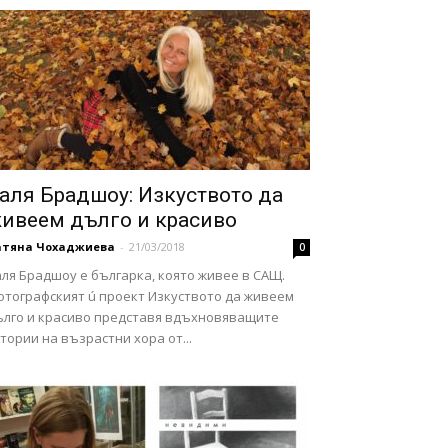
аля Брадшоу: Изкуството да
ивеем дълго и красиво
атяна Чохаджиева
-
21/03/2018
0
ля Брадшоу е българка, която живее в САЩ.
отографският ú проект Изкуството да живеем
ълго и красиво представя вдъхновяващите
тории на възрастни хора от...