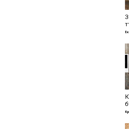
З
т
Е
К
б
Кр