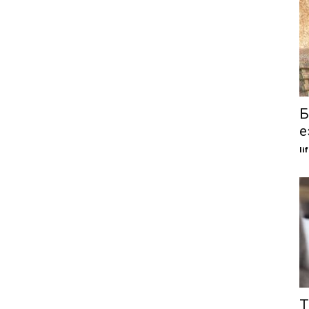
Б
е
li
Т