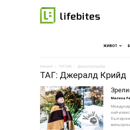
Онлайн
списание
ЖИВОТ
Начало
ТАГОВЕ
Джералд Крийд
ТАГ: Джералд Крийд
за
Зрели
Милена Р
Междунаро
хапки
най-извес
български 
миньорски