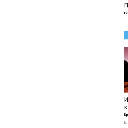
П
Е
И
к
К
Ко