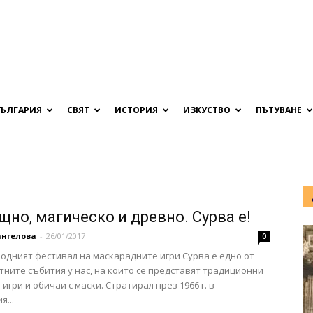
БЪЛГАРИЯ
СВЯТ
ИСТОРИЯ
ИЗКУСТВО
ПЪТУВАНЕ
щно, магическо и древно. Сурва е!
ангелова
-
26/01/2017
0
дният фестивал на маскарадните игри Сурва е едно от
тните събития у нас, на които се представят традиционни
игри и обичаи с маски. Стратирал през 1966 г. в
я...