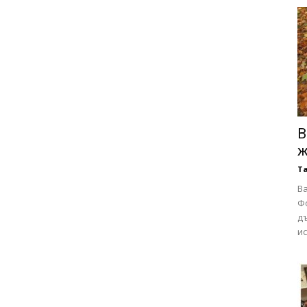
В
ж
Т
Ва
Ф
д
ис