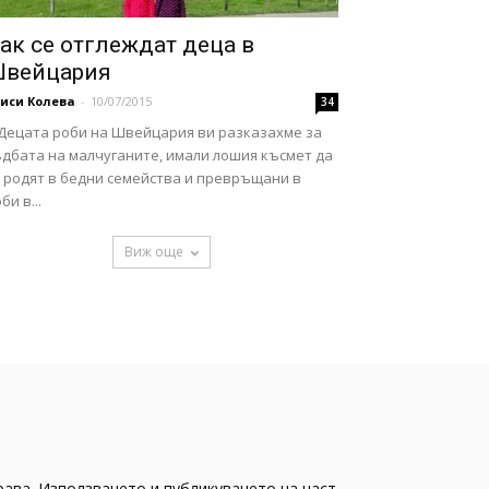
ак се отглеждат деца в
вейцария
иси Колева
-
10/07/2015
34
 Децата роби на Швейцария ви разказахме за
ъдбата на малчуганите, имали лошия късмет да
е родят в бедни семейства и превръщани в
би в...
Виж още
рава. Използването и публикуването на част