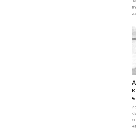
за
в
из
А
к
Аг
Ис
къ
съ
на