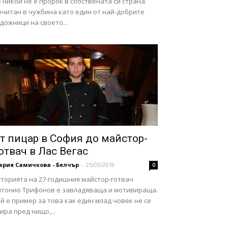
 никой не е пророк в собствената си страна.
очитан в чужбина като един от най-добрите
дожници на своето...
т пицар в София до майстор-
отвач в Лас Вегас
ария Самичкова - Белчър
-
25/03/2018
0
сторията на 27-годишния майстор-готвач
нтонио Трифонов е завладяваща и мотивираща.
й е пример за това как един млад човек не се
ира пред нищо,...