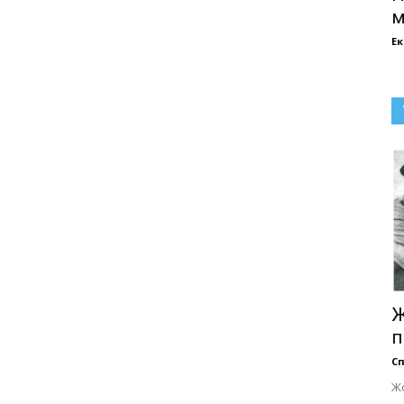
м
Е
Ж
п
Сп
Ж