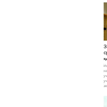
З
с
Кр
И
н
уч
уч
ак