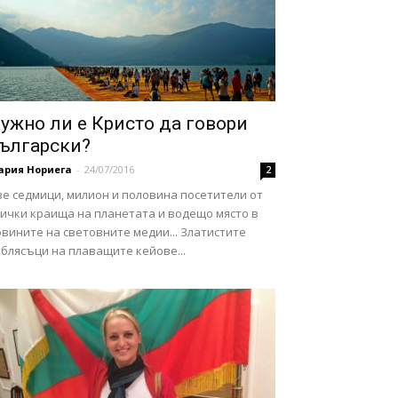
ужно ли е Кристо да говори
ългарски?
ария Нориега
-
24/07/2016
2
ве седмици, милион и половина посетители от
сички краища на планетата и водещо място в
вините на световните медии... Златистите
блясъци на плаващите кейове...