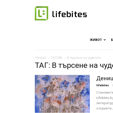
Онлайн
списание
ЖИВОТ
Начало
ТАГОВЕ
В търсене на чудесата
ТАГ: В търсене на чу
за
Дениц
lifebites
-
Стиховете
хапки
Lifebites
литератур
откриете..