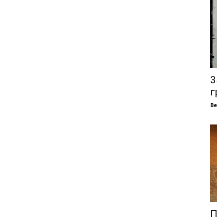
3
г
В
П