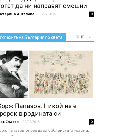
огат да ни направят смешни
катерина Ангелова
-
06/07/2015
0
ОЩЕ
Успехите на България по света
орж Папазов: Никой не е
ророк в родината си
ас Спасов
-
02/02/2018
0
орж Папазов оправдава библейската истина,