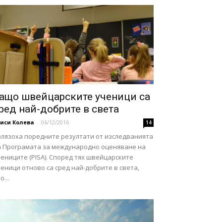
ащо швейцарските ученици са
ред най-добрите в света
иси Колева
-
06/12/2016
14
злязоха поредните резултати от изследванията
а Програмата за международно оценяване на
ениците (PISA). Според тях швейцарските
еници отново са сред най-добрите в света,
о...