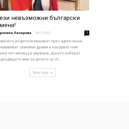
ези невъзможни български
мена!
ероника Лазарова
-
30/11/2021
7
овечето родители минават през адски мъки,
реживяват семейни драми и изкарват най-
лко пет месеца в умуване, докато изберат
дходящото име за детето си. И...
Виж още