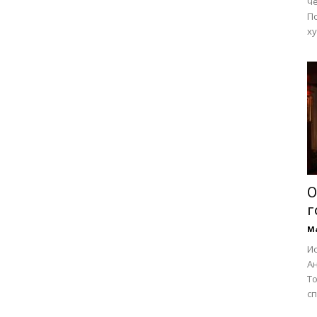
че
П
ху
О
г
М
И
А
То
сп