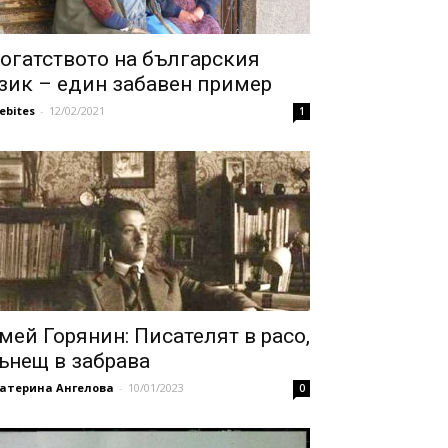
огатството на българския
зик – един забавен пример
febites
-
12/02/2021
1
мей Горянин: Писателят в расо,
ънещ в забрава
катерина Ангелова
-
10/01/2023
0