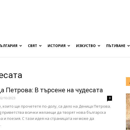
БЪЛГАРИЯ
СВЯТ
ИСТОРИЯ
ИЗКУСТВО
ПЪТУВАНЕ
десата
а Петрова: В търсене на чудесата
02/10/2023
0
, които ще прочетете по-долу, са дело на Деница Петрова.
.bg приветства всички желаещи да творят нова българска
а и поезия. С тази идея на страницата ни може да
.