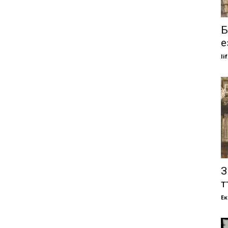
Б
е
li
З
т
Е