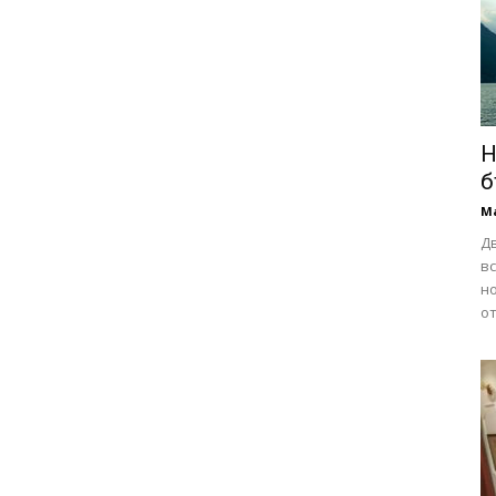
Н
б
М
Д
в
но
от