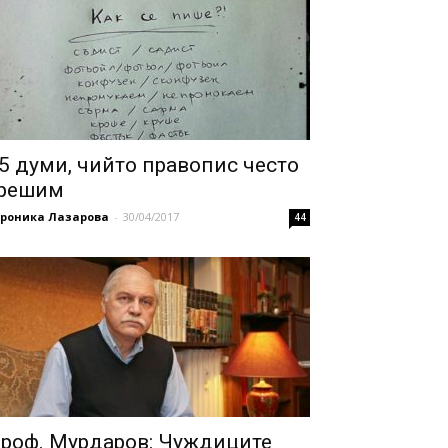
5 думи, чийто правопис често
решим
ероника Лазарова
-
30/04/2017
44
роф. Мурдаров: Чуждиците