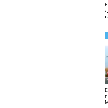
Е
д
А
Е
п
М