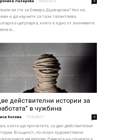
ероника Лазарова
-
19/02/2015
0
вали ли сте за Елмира Дърварова? Ако не,
еме е да научите за тази талантлива
лгарска цигуларка, която е едно от значимите
ена в...
ве действителни истории за
работата” в чужбина
иси Колева
-
17/10/2017
0
ва, което ще прочетете, са две действителни
стории. Всъщност, по-скоро художествено
зкрасените им версии. Рамката на случките е