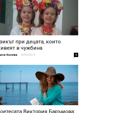
зикът при децата, които
ивеят в чужбина
иси Колева
-
30/03/2015
0
оетесата Виктория Баръмова: