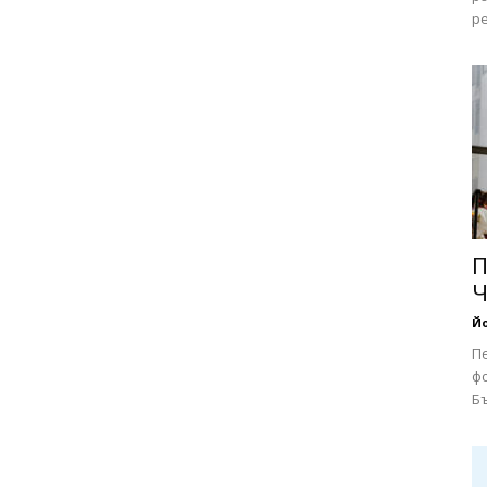
ре
П
Ч
Йо
П
фо
Бъ