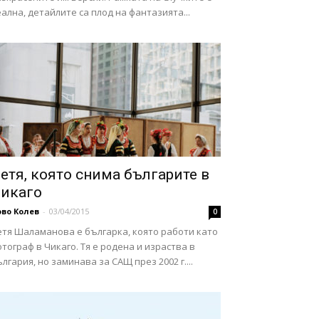
ална, детайлите са плод на фантазията...
етя, която снима българите в
икаго
во Колев
-
03/04/2015
0
етя Шаламанова е българка, която работи като
тограф в Чикаго. Тя е родена и израства в
лгария, но заминава за САЩ през 2002 г....