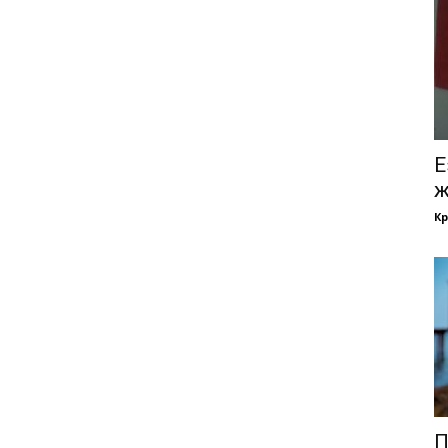
Е
ж
Кр
П