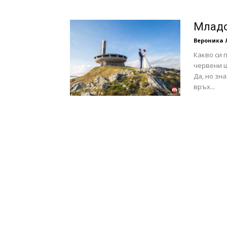
с
Младо
Вероника 
Какво си 
червени ш
вкус
Да, но зн
връх...
на
живот