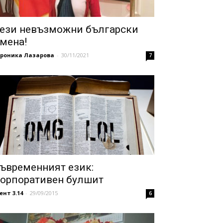
ези невъзможни български
мена!
ероника Лазарова
-
30/11/2021
7
ъвременният език:
орпоративен булшит
ент 3.14
-
29/09/2015
6