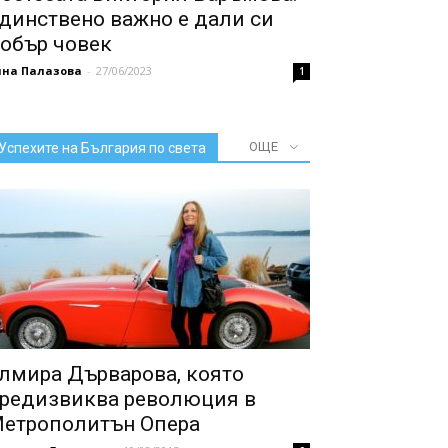
динствено важно е дали си
обър човек
нна Палазова
-
27/06/2023
1
ОЩЕ
Успехите на България по света
лмира Дърварова, която
редизвиква революция в
етрополитън Опера