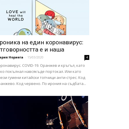
роника на един коронавирус:
тговорността е и наша
ария Нориега
-
15/03/2020
4
ронавирус. COVID-19. Оранжев и кръгъл, като
еко покълнал навсякъде портокал. Или като
ези гумени китайски топчици анти-стрес. Код
анжево. Код червено. По ирония на съдбата...