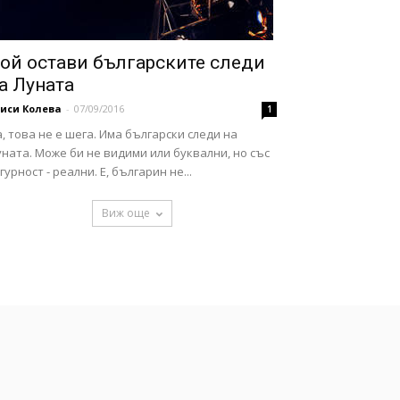
ой остави българските следи
а Луната
иси Колева
-
07/09/2016
1
, това не е шега. Има български следи на
ната. Може би не видими или буквални, но със
гурност - реални. Е, българин не...
Виж още