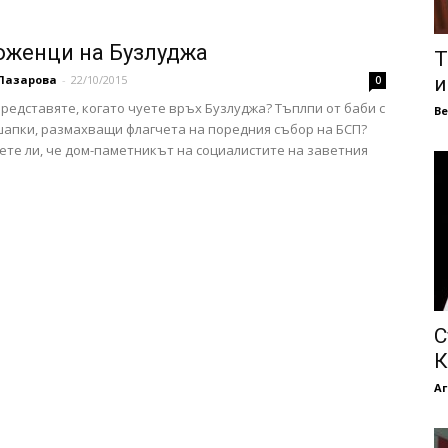
женци на Бузлуджа
Т
Лазарова
-
22/10/2015
и
0
представяте, когато чуете връх Бузлуджа? Тъплпи от баби с
В
апки, размахващи флагчета на поредния събор на БСП?
аете ли, че дом-паметникът на социалистите на заветния
С
К
Аг