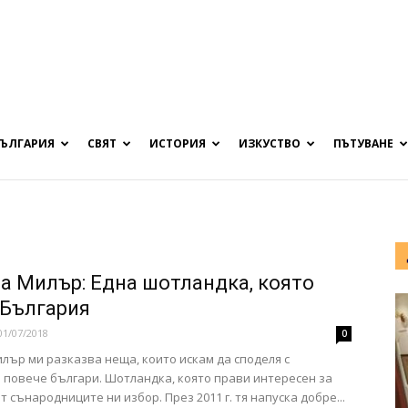
БЪЛГАРИЯ
СВЯТ
ИСТОРИЯ
ИЗКУСТВО
ПЪТУВАНЕ
а Милър: Една шотландка, която
 България
01/07/2018
0
лър ми разказва неща, които искам да споделя с
повече българи. Шотландка, която прави интересен за
т сънародниците ни избор. През 2011 г. тя напуска добре...