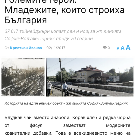
Младежите, които строиха
България
37 617 тийнейджъри копаят ден и нощ за жп линията
София-Волуяк-Перник преди 70 години
A
A
2
От
Кристиан Иванов
-
02/11/2017
A
Историята на един епичен обект - жп линията София-Волуяк-Перник.
Блудкав чай вместо анаболи. Корав хляб и рядка чорба
от фасул заместват модерните
хранителни добавки. Това е всекидневното меню на