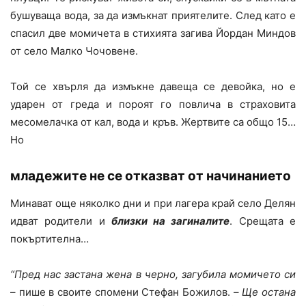
бушуваща вода, за да измъкнат приятелите. След като е
спасил две момичета в стихията загива Йордан Миндов
от село Малко Чочовене.
Той се хвърля да измъкне давеща се девойка, но е
ударен от греда и пороят го повлича в страховита
месомелачка от кал, вода и кръв. Жертвите са общо 15…
Но
младежите не се отказват от начинанието
Минават още няколко дни и при лагера край село Делян
идват родители и
близки на загиналите
. Срещата е
покъртителна…
“Пред нас застана жена в черно, загубила момичето си
– пише в своите спомени Стефан Божилов. –
Ще остана