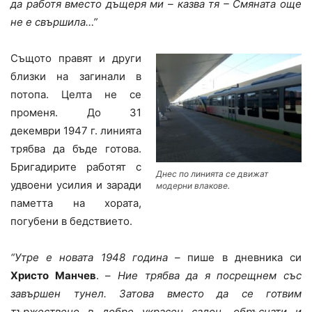
да работя вместо дъщеря ми – казва тя – Смяната още
не е свършила…”
Същото правят и други
близки на загинали в
потопа. Целта не се
променя. До 31
декември 1947 г. линията
трябва да бъде готова.
Бригадирите работят с
Днес по линията се движат
удвоени усилия и заради
модерни влакове.
паметта на хората,
погубени в бедствието.
“Утре е новата 1948 година
– пише в дневника си
Христо Манчев
. –
Ние трябва да я посрещнем със
завършен тунел. Затова вместо да се готвим
тържествено в добре украсен салон, обръснати и