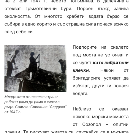
на 2 юли 1947 г. небето потъмнява. В далечината
отекват гръмотевични бури. Пороен дъжд залива
околността. От многото хребети водата бързо се
събира в едно корито и със страшна сила понася всичко
след себе си.
Подпорите на скелето
под моста не устояват и
се чупят
като кибритени
клечки
. Някои от
бригадирите успяват да
избягат, други ги понася
водата.
Младежите от няколко страни
работят рамо до рамо с кирки в
ръце. Снимка: Списание “Сердика”
Наблизо се оказват
от 1947 г.
няколко морски момчета
от Созопол – опитни
плувци. Те рискуват живота си, спускайки се в мътната