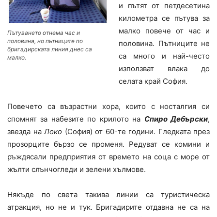
и пътят от петдесетина
километра се пътува за
малко повече от час и
Пътуването отнема час и
половина, но пътниците по
половина. Пътниците не
бригадирската линия днес са
са много и най-често
малко.
използват влака до
селата край София.
Повечето са възрастни хора, които с носталгия си
спомнят за набезите по крилото на
Спиро Дебърски
,
звезда на
Локо
(София) от 60-те години. Гледката през
прозорците бързо се променя. Редуват се комини и
ръждясали предприятия от времето на соца с море от
жълти слънчогледи и зелени хълмове.
Някъде по света такива линии са туристическа
атракция, но не и тук. Бригадирите отдавна не са на