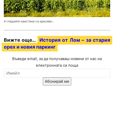
А гледките наистина са красиви…
Вижте още…
История от Лом – за стария
орех и новия паркинг
Въведи email, за да получаваш новини от нас на
електронната си поща
Абонирай ме