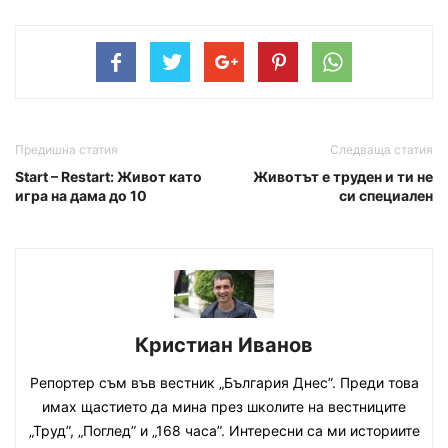
Предишна статия
Следваща статия
Start – Restart: Живот като
Животът е труден и ти не
игра на дама до 10
си специален
Кристиан Иванов
Репортер съм във вестник „България Днес”. Преди това
имах щастието да мина през школите на вестниците
„Труд”, „Поглед” и „168 часа”. Интересни са ми историите