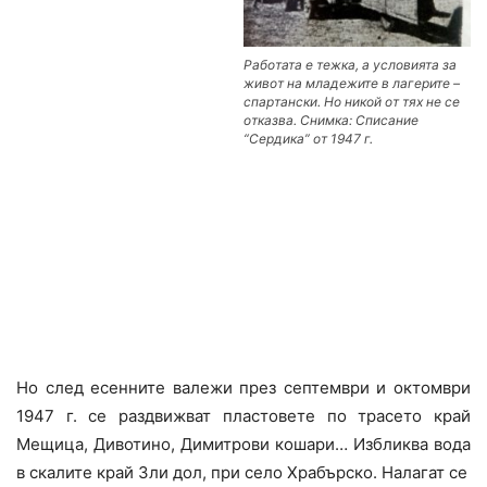
Работата е тежка, а условията за
живот на младежите в лагерите –
спартански. Но никой от тях не се
отказва. Снимка: Списание
“Сердика” от 1947 г.
Но след есенните валежи през септември и октомври
1947 г. се раздвижват пластовете по трасето край
Мещица, Дивотино, Димитрови кошари… Избликва вода
в скалите край Зли дол, при село Храбърско. Налагат се