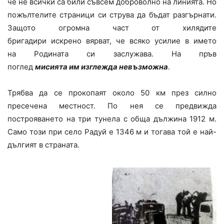
че не всички са били съвсем доброволно на линията. Но
пожълтелите страници си струва да бъдат разгърнати.
Защото огромна част от хилядите
бригадири искрено вярват, че всяко усилие в името
на Родината си заслужава. На пръв
поглед
мисията им изглежда невъзможна
.
Трябва да се прокопаят около 50 км през силно
пресечена местност. По нея се предвижда
построяването на три тунела с обща дължина 1912 м.
Само този при село Радуй е 1346 м и тогава той е най-
дългият в страната.