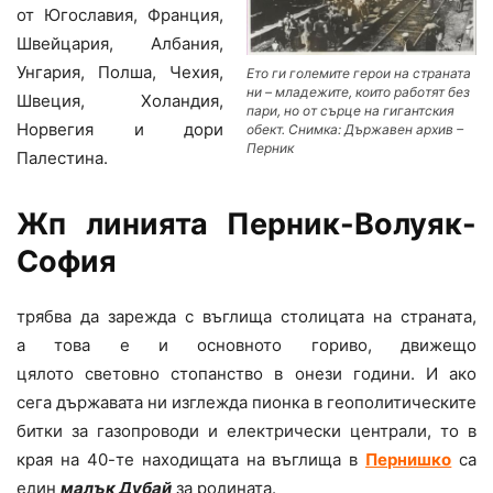
от Югославия, Франция,
Швейцария, Албания,
Унгария, Полша, Чехия,
Ето ги големите герои на страната
ни – младежите, които работят без
Швеция, Холандия,
пари, но от сърце на гигантския
Норвегия и дори
обект. Снимка: Държавен архив –
Перник
Палестина.
Жп линията Перник-Волуяк-
София
трябва да зарежда с въглища столицата на страната,
а това е и основното гориво, движещо
цялото световно стопанство в онези години. И ако
сега държавата ни изглежда пионка в геополитическите
битки за газопроводи и електрически централи, то в
края на 40-те находищата на въглища в
Пернишко
са
един
малък Дубай
за родината.