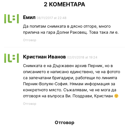
2 КОМЕНТАРА
Емил
08/11/2017 at 22:48
Да попитам снимката в дясно отгоре, много
прилича на гара Долни Раковец. Това така ли е.
Отговор
Кристиан Иванов
02/01/2018 at 19:24
Снимката е на Държавен архив Перник, но в
описанието е написано единствено, че на фотото
са запечатани бригадири, работещи по линията
Перник-Волуяк-София. Нямам информация за
конкретното място. Съжалявам, че не мога да
отговоря на въпроса Ви. Поздрави, Кристиан
Отговор
Отговор