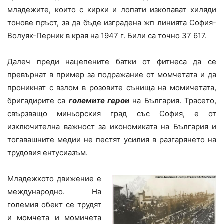
младежите, които с кирки и лопати изкопават хиляди
тонове пръст, за да бъде изградена жп линията София-
Волуяк-Перник в края на 1947 г. Били са точно 37 617.
Далеч преди нацепените батки от фитнеса да се
превърнат в пример за подражание от момчетата и да
проникнат с взлом в розовите сънища на момичетата,
бригадирите са
големите герои
на България. Трасето,
свързващо миньорския град със София, е от
изключителна важност за икономиката на България и
тогавашните медии не пестят усилия в разгарянето на
трудовия ентусиазъм.
Младежкото движение е
международно. На
големия обект се трудят
и момчета и момичета