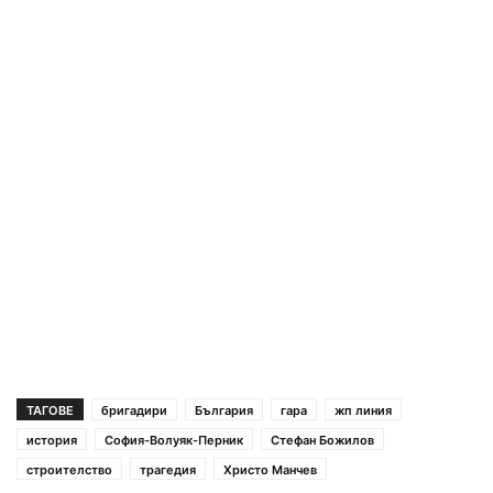
ТАГОВЕ
бригадири
България
гара
жп линия
история
София-Волуяк-Перник
Стефан Божилов
строителство
трагедия
Христо Манчев