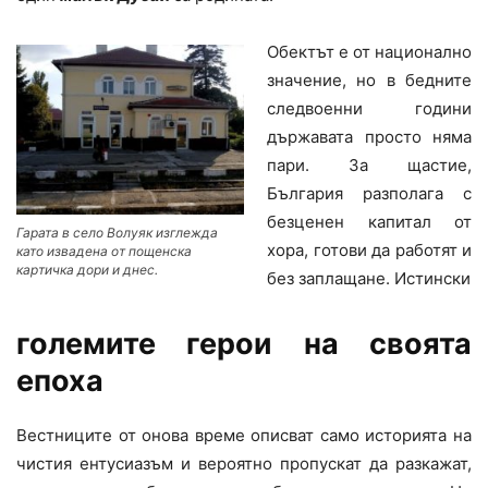
Обектът е от национално
значение, но в бедните
следвоенни години
държавата просто няма
пари. За щастие,
България разполага с
безценен капитал от
Гарата в село Волуяк изглежда
хора, готови да работят и
като извадена от пощенска
картичка дори и днес.
без заплащане. Истински
големите герои на своята
епоха
Вестниците от онова време описват само историята на
чистия ентусиазъм и вероятно пропускат да разкажат,