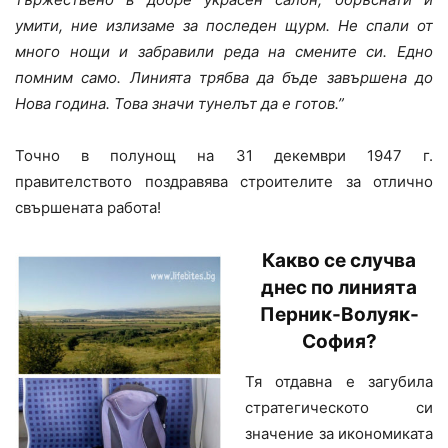
умити, ние излизаме за последен щурм. Не спали от
много нощи и забравили реда на смените си. Едно
помним само. Линията трябва да бъде завършена до
Нова година. Това значи тунелът да е готов.”
Точно в полунощ на 31 декември 1947 г.
правителството поздравява строителите за отлично
свършената работа!
Какво се случва
днес по линията
Перник-Волуяк-
София?
Тя отдавна е загубила
стратегическото си
значение за икономиката