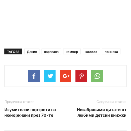
ТАГОВЕ
Дания
каравана
кемпер
колело
почивка
Предишна статия
Следваща статия
Изумителни портрети на
Незабравими цитати от
нюйоркчани през 70-те
любими детски книжки