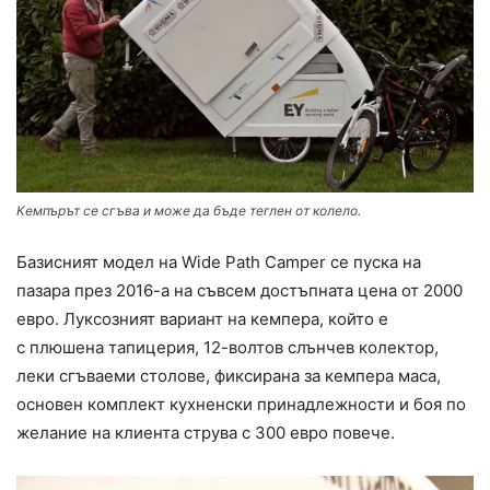
Кемпърът се сгъва и може да бъде теглен от колело.
Базисният модел на Wide Path Camper се пуска на
пазара през 2016-а на съвсем достъпната цена от 2000
евро. Луксозният вариант на кемпера, който е
с плюшена тапицерия, 12-волтов слънчев колектор,
леки сгъваеми столове, фиксирана за кемпера маса,
основен комплект кухненски принадлежности и боя по
желание на клиента струва с 300 евро повече.