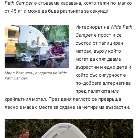
Path Camper
е сгъваема каравана, която тежи по-малко
от 45 кг и може да бъда разпъната за секунди.
Интериорът на
Wide Path
Camper
е прост и се
състои от тапициран
матрак, върху който
могат да спят двама
възрастни и едно дете и
Мадс Йохансен, създател на Wide
който със сигурност е
Path Camper.
по-добрата алтернатива
пред палатката или
крайпътния мотел. През деня леглото се превръща
лесно в маса с места за сядане за четирима възрастни.