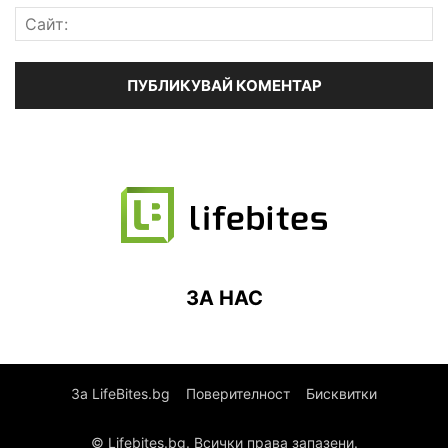
ЗА НАС
За LifeBites.bg
Поверителност
Бисквитки
© Lifebites.bg. Всички права запазени.