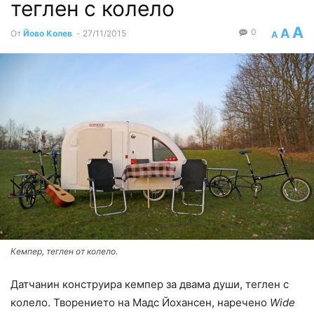
теглен с колело
A
A
0
От
Йово Колев
-
27/11/2015
A
Кемпер, теглен от колело.
Датчанин конструира кемпер за двама души, теглен с
колело. Творението на Мадс Йохансен, наречено
Wide