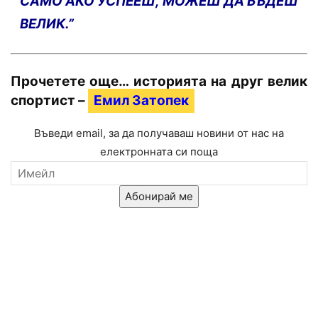
САМО АКО УСПЕЕШ, МОЖЕШ ДА БЪДЕШ
ВЕЛИК.”
Прочетете още… историята на друг велик
спортист –
Емил Затопек
Въведи email, за да получаваш новини от нас на
електронната си поща
Абонирай ме