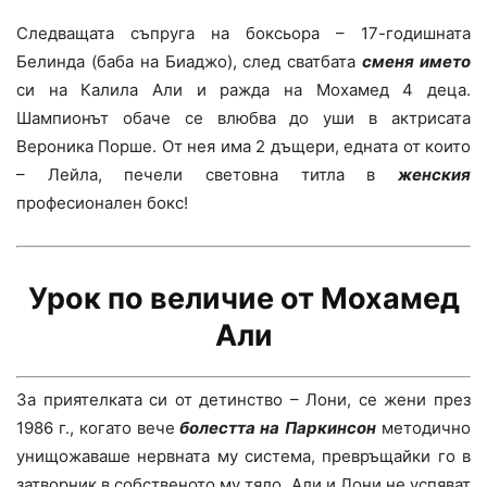
Следващата съпруга на боксьора – 17-годишната
Белинда (баба на Биаджо), след сватбата
сменя името
си на Калила Али и ражда на Мохамед 4 деца.
Шампионът обаче се влюбва до уши в актрисата
Вероника Порше. От нея има 2 дъщери, едната от които
– Лейла, печели световна титла в
женския
професионален бокс!
Урок по величие от Мохамед
Али
За приятелката си от детинство – Лони, се жени през
1986 г., когато вече
болестта на
Паркинсон
методично
унищожаваше нервната му система, превръщайки го в
затворник в собственото му тяло. Али и Лони не успяват