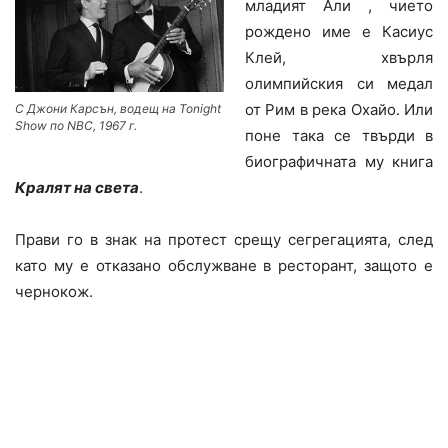
младият Али , чието
рождено име е Касиус
Клей,
хвърля
олимпийския си медал
от Рим в река Охайо. Или
С Джони Карсън, водещ на Tonight
Show по NBC, 1967 г.
поне така се твърди в
биографичната му книга
Кралят на света
.
Прави го в знак на протест срещу сегрегацията, след
като му е отказано обслужване в ресторант, защото е
чернокож.