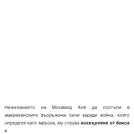
Нежеланието на Мохамед Али да постъпи в
американските въоръжени сили заради война, която
определя като мръсна, му струва
изхвърляне от бокса
и