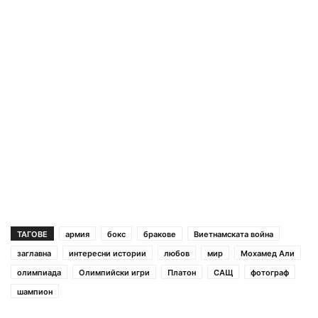
ТАГОВЕ
армия
бокс
бракове
Виетнамската война
заглавна
интересни истории
любов
мир
Мохамед Али
олимпиада
Олимпийски игри
Платон
САЩ
фотограф
шампион