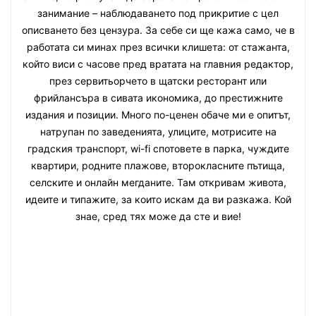
занимание – наблюдаването под прикритие с цел
описването без цензура. За себе си ще кажа само, че в
работата си минах през всички клишета: от стажанта,
който виси с часове пред вратата на главния редактор,
през сервитьорчето в щатски ресторант или
фрийлансъра в сивата икономика, до престижните
издания и позиции. Много по-ценен обаче ми е опитът,
натрупан по заведенията, улиците, мотрисите на
градския транспорт, wi-fi спотовете в парка, чуждите
квартири, родните плажове, второкласните пътища,
селските и онлайн мегданите. Там откривам живота,
идеите и типажите, за които искам да ви разкажа. Кой
знае, сред тях може да сте и вие!