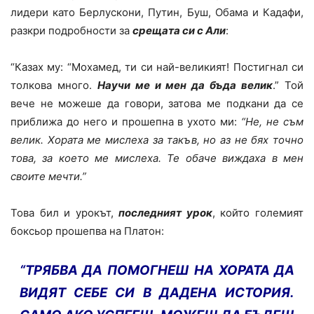
лидери като Берлускони, Путин, Буш, Обама и Кадафи,
разкри подробности за
срещата си с Али
:
“Казах му: “Мохамед, ти си най-великият! Постигнал си
толкова много.
Научи ме и мен да бъда велик
.” Той
вече не можеше да говори, затова ме подкани да се
приближа до него и прошепна в ухото ми:
“Не, не съм
велик. Хората ме мислеха за такъв, но аз не бях точно
това, за което ме мислеха. Те обаче виждаха в мен
своите мечти.”
Това бил и урокът,
последният урок
, който големият
боксьор прошепва на Платон:
“ТРЯБВА ДА ПОМОГНЕШ НА ХОРАТА ДА
ВИДЯТ СЕБЕ СИ В ДАДЕНА ИСТОРИЯ.