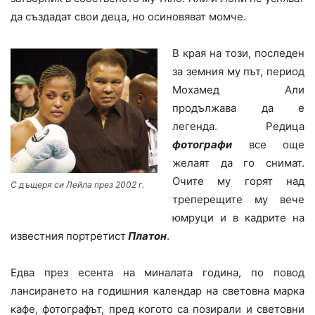
да създадат свои деца, но осиновяват момче.
В края на този, последен
за земния му път, период
Мохамед Али
продължава да е
легенда. Редица
фотографи
все още
желаят да го снимат.
Очите му горят над
С дъщеря си Лейла през 2002 г.
треперещите му вече
юмруци и в кадрите на
известния портретист
Платон
.
Едва през есента на миналата година, по повод
лансирането на годишния календар на световна марка
кафе, фотографът, пред когото са позирали и световни