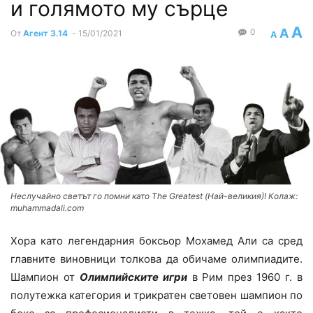
и голямото му сърце
A
A
0
От
Агент 3.14
-
15/01/2021
A
Неслучайно светът го помни като The Greatest (Най-великия)! Колаж:
muhammadali.com
Хора като легендарния боксьор Мохамед Али са сред
главните виновници толкова да обичаме олимпиадите.
Шампион от
Олимпийските игри
в Рим през 1960 г. в
полутежка категория и трикратен световен шампион по