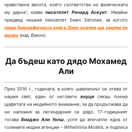
нравствена висота, която съответства на физическата
му дарна”, казва
писателят
Ричард Аскуит
. Имайки
предвид чешкия лекоатлет Емил Затопек, за когото
пише биографичната книга
Днес всички ще умрем по
малко
(изд.
Вакон
).
Да бъдеш като дядо Мохамед
Али
През 2016 г., годината, в която шампионът си отива от
нашия свят, един от неговите
внуци
сякаш поема
щафетата на медийното внимание, за да продължава да
ни напомня за легендарния си дядо. 17-годишният
тогава
Биаджо Али Уолш
, успя да впечатли една от
големите модни агенции –
Wilhelmina Models
, и подписа