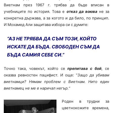
Виетнам през 1967 г. трябва да бъде вписан в
учебниците по история. Това е
отказ
да воюва
не за
конкретна държава, а за когото и да било, по принцип.
И Мохамед Али защитава избора си с думите:
“АЗ НЕ ТРЯБВА ДА СЪМ ТОЗИ, КОЙТО
ИСКАТЕ ДА БЪДА. СВОБОДЕН СЪМ ДА
БЪДА САМИЯ СЕБЕ СИ.”
Точно така, човекът, който се
препитава с бой
, се
оказва ревностен пацифист. И още: “
Защо да убивам
виетнамци? Нямам проблем с Виетнам. Нито един
виетнамец не ме е наричал негър.
“
Роден в трудни за
цветнокожите времена,