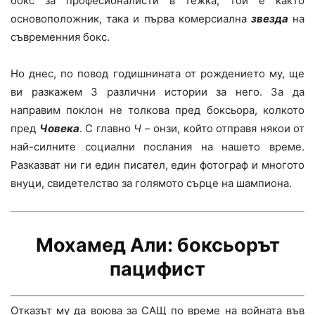
бокс за професионалисти в тежка, той е както
основоположник, така и първа комерсиална
звезда
на
съвременния бокс.
Но днес, по повод годишнината от рождението му, ще
ви разкажем 3 различни истории за него. За да
направим поклон не толкова пред боксьора, колкото
пред
Ч
овека
. С главно
Ч
– онзи, който отправя някои от
най-силните социални послания на нашето време.
Разказват ни ги един писател, един фотограф и многото
внуци, свидетелство за голямото сърце на шампиона.
Мохамед Али: боксьорът
пацифист
Отказът му да воюва за САЩ по време на войната във