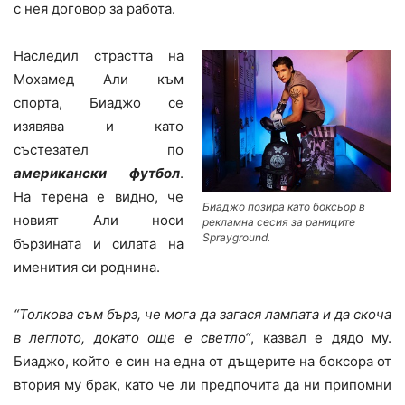
с нея договор за работа.
Наследил страстта на
Мохамед Али към
спорта, Биаджо се
изявява и като
състезател по
американски футбол
.
На терена е видно, че
Биаджо позира като боксьор в
новият Али носи
рекламна сесия за раниците
Sprayground.
бързината и силата на
именития си роднина.
“Толкова съм бърз, че мога да загася лампата и да скоча
в леглото, докато още е светло
“
, казвал е дядо му.
Биаджо, който е син на една от дъщерите на боксора от
втория му брак, като че ли предпочита да ни припомни