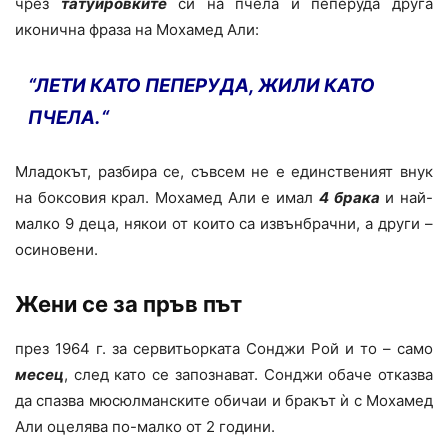
чрез
татуировките
си на пчела и пеперуда друга
иконична фраза на Мохамед Али:
“ЛЕТИ КАТО ПЕПЕРУДА, ЖИЛИ КАТО
ПЧЕЛА.
“
Младокът, разбира се, съвсем не е единственият внук
на боксовия крал. Мохамед Али е имал
4 брака
и най-
малко 9 деца, някои от които са извънбрачни, а други –
осиновени.
Жени се за пръв път
през 1964 г. за сервитьорката Сонджи Рой и то – само
месец
, след като се запознават. Сонджи обаче отказва
да спазва мюсюлманските обичаи и бракът ѝ с Мохамед
Али оцелява по-малко от 2 години.