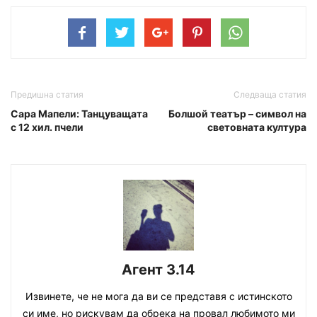
Предишна статия
Следваща статия
Сара Мапели: Танцуващата
Болшой театър – символ на
с 12 хил. пчели
световната култура
Агент 3.14
Извинете, че не мога да ви се представя с истинското
си име, но рискувам да обрека на провал любимото ми