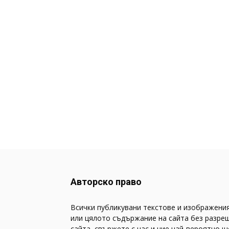
Авторско право
Всички публикувани текстове и изображения
или цялото съдържание на сайта без разреш
сайта, свържете с нас и ние най-вероятно 