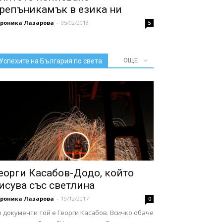
репъникамък в езика ни
ероника Лазарова
-
05/02/2018
5
ОЩЕ
Успехите на България по света
еорги Касабов-Додо, който
исува със светлина
ероника Лазарова
-
19/12/2017
0
 документи той е Георги Касабов. Всичко обаче