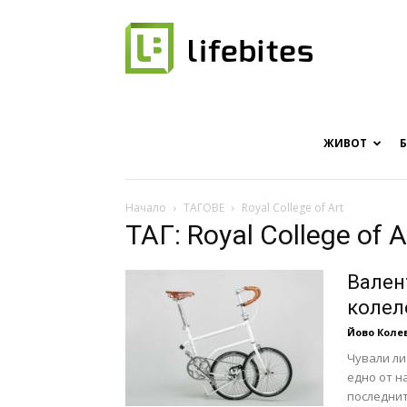
Онлайн
списание
ЖИВОТ
Начало
ТАГОВЕ
Royal College of Art
ТАГ: Royal College of A
за
Вален
колело
Йово Коле
хапки
Чували ли
едно от н
последнит