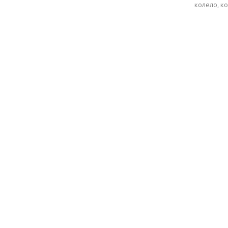
колело, ко
с
вкус
на
живот