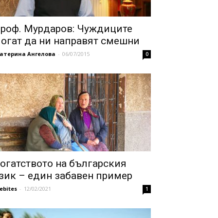
роф. Мурдаров: Чуждиците
огат да ни направят смешни
катерина Ангелова
-
06/07/2015
0
огатството на българския
зик – един забавен пример
febites
-
12/02/2021
1