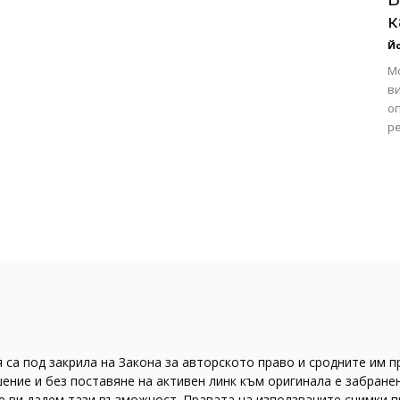
к
Йо
Мо
ви
оп
ре
 са под закрила на Закона за авторското право и сродните им п
ение и без поставяне на активен линк към оригинала е забранен
ще ви дадем тази възможност. Правата на използваните снимки 