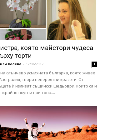
истра, която майстори чудеса
ърху торти
иси Колева
-
12/06/2017
1
дна слънчево усмихната българка, която живее
Австралия, твори невероятни красоти. От
ъцете ѝ излизат същински шедьоври, които са и
зкрайно вкусни при това....