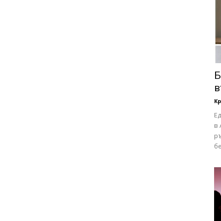
Б
в
Кр
Е
в 
р
бе