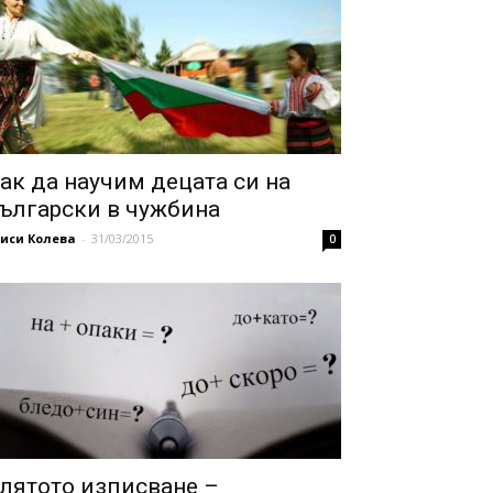
ак да научим децата си на
ългарски в чужбина
иси Колева
-
31/03/2015
0
лятото изписване –