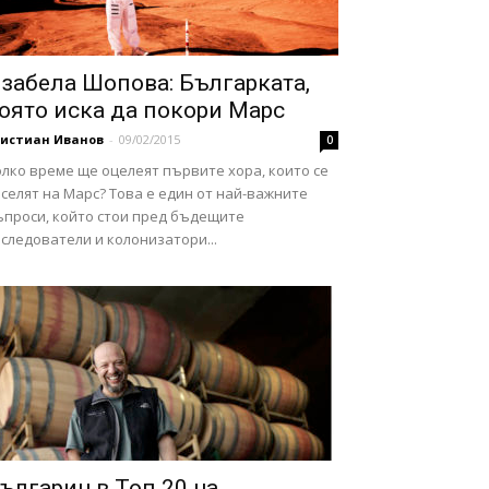
забела Шопова: Българката,
оято иска да покори Марс
ристиан Иванов
-
09/02/2015
0
лко време ще оцелеят първите хора, които се
селят на Марс? Това е един от най-важните
ъпроси, който стои пред бъдещите
следователи и колонизатори...
ългарин в Топ 20 на