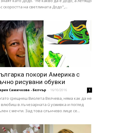
 знаят като Додо. "Не какво да е Додо, а летящо
с скоростта на светлината Додо",...
ългарка покори Америка с
ъчно рисувани обувки
ария Самичкова - Белчър
-
16/10/2016
1
огато срещнеш Виолета Велчева, няма как да не
е влюбиш в лъчезарната ú усмивка и поглед
лен с мечти. Зад това слънчево лице се...