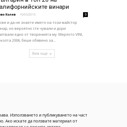
алифорнийските винари
во Колев
-
16/05/2015
0
же и да не знаете името на този майстор
нар, но вероятно сте чували и дори
итвали едно от творенията му. Мерлото VINI,
колта 2006, беше обявено за...
Виж още
рава. Използването и публикуването на част
о. Ако искате да ползвате материал от
принадлежат на техните автори.