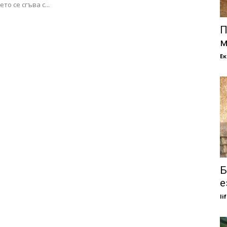
ето се сгъва с...
П
м
Е
Б
е
li