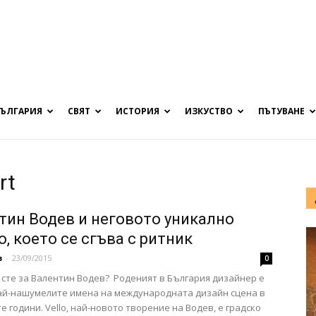
БЪЛГАРИЯ
СВЯТ
ИСТОРИЯ
ИЗКУСТВО
ПЪТУВАНЕ
rt
тин Водев и неговото уникално
, което се сгъва с ритник
в
-
23/09/2015
0
 сте за Валентин Водев? Роденият в България дизайнер е
ай-нашумелите имена на международната дизайн сцена в
е години. Vello, най-новото творение на Водев, е градско