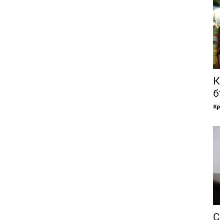
К
б
Кр
С