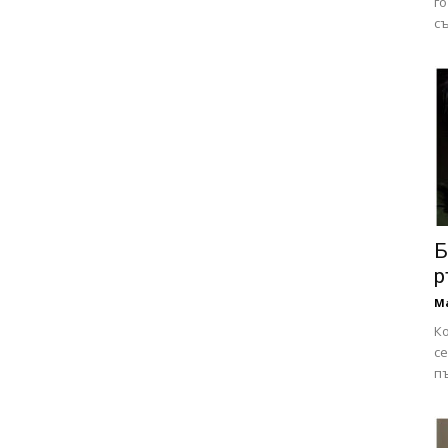
го
съ
Б
р
М
К
с
пъ