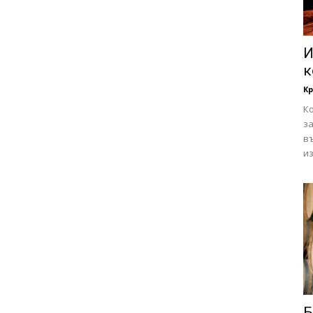
И
к
К
Ко
за
в
из
Б