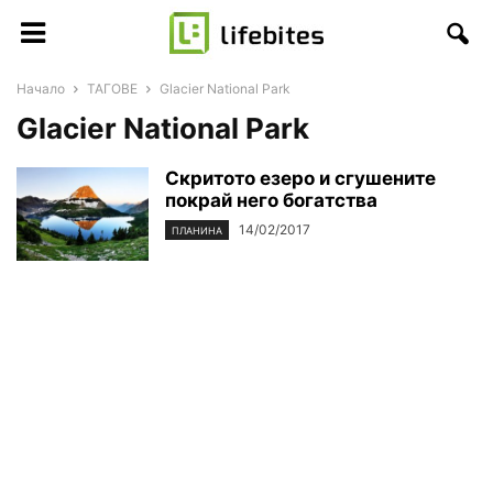
Начало
ТАГОВЕ
Glacier National Park
Glacier National Park
Скритото езеро и сгушените
покрай него богатства
14/02/2017
ПЛАНИНА