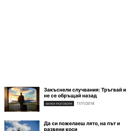
Закъснели случвания: Тръгвай и
не се обръщай назад
11/11/2018
МАЛКИ РАЗГОВОРИ
Да си пожелаеш лято, на път и
развени коси