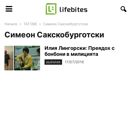
Начало
ТАГОВЕ
Симеон Сакскобурготски
Симеон Сакскобурготски
Илия Лингорски: Преядох с
бонбони в милицията
17/07/2016
БЪЛГАРИЯ