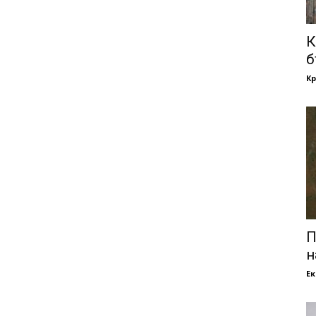
К
б
Кр
П
н
Е