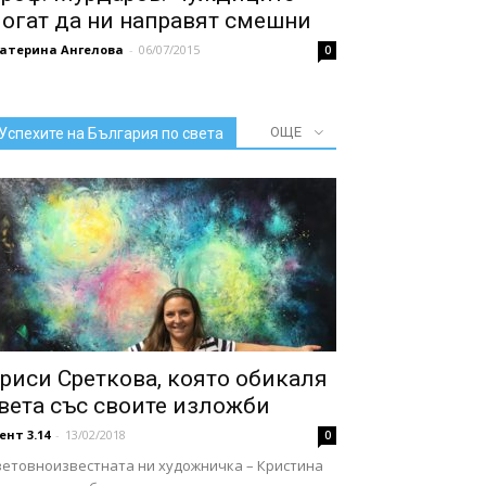
огат да ни направят смешни
катерина Ангелова
-
06/07/2015
0
ОЩЕ
Успехите на България по света
риси Среткова, която обикаля
вета със своите изложби
ент 3.14
-
13/02/2018
0
ветовноизвестната ни художничка – Кристина