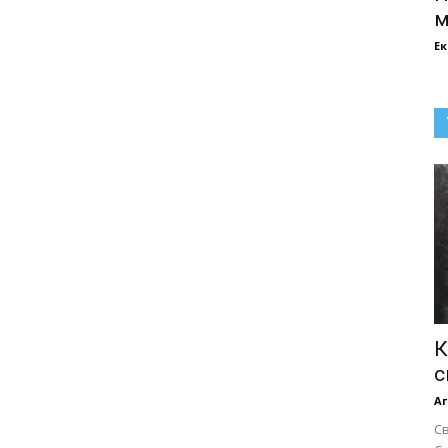
м
Е
К
с
Аг
С