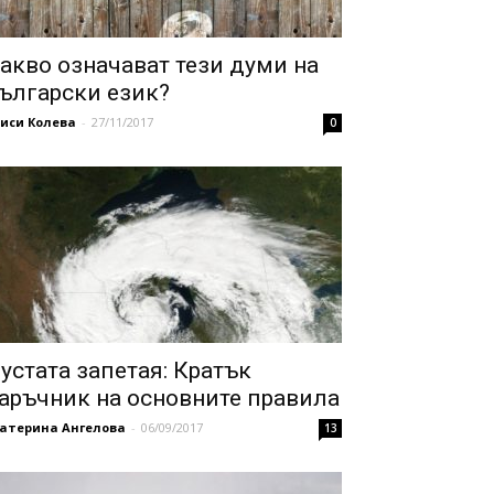
акво означават тези думи на
ългарски език?
иси Колева
-
27/11/2017
0
устата запетая: Кратък
аръчник на основните правила
катерина Ангелова
-
06/09/2017
13