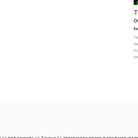
Т
о
Е
Т
за
го
ни
 са под закрила на Закона за авторското право и сродните им п