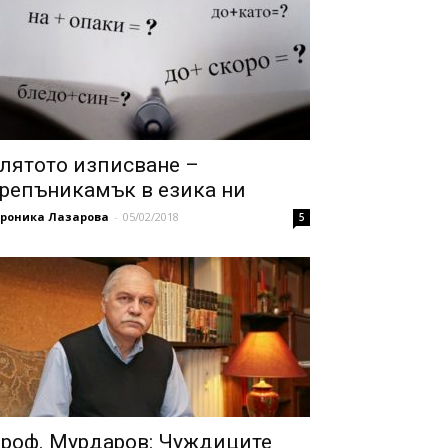
лятото изписване –
репъникамък в езика ни
ероника Лазарова
-
05/02/2018
5
роф. Мурдаров: Чуждиците