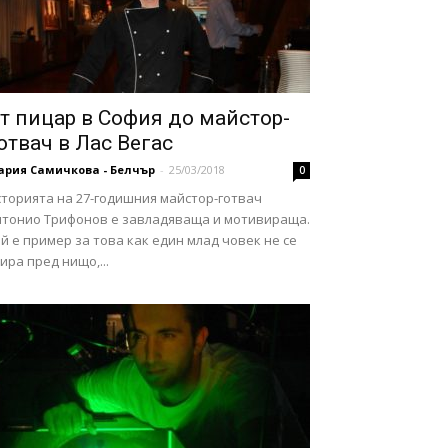
т пицар в София до майстор-
отвач в Лас Вегас
ария Самичкова - Белчър
-
25/03/2018
0
сторията на 27-годишния майстор-готвач
нтонио Трифонов е завладяваща и мотивираща.
й е пример за това как един млад човек не се
ира пред нищо,...