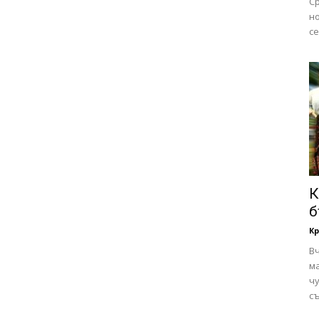
Ср
но
се
К
б
Кр
В
ма
чу
съ