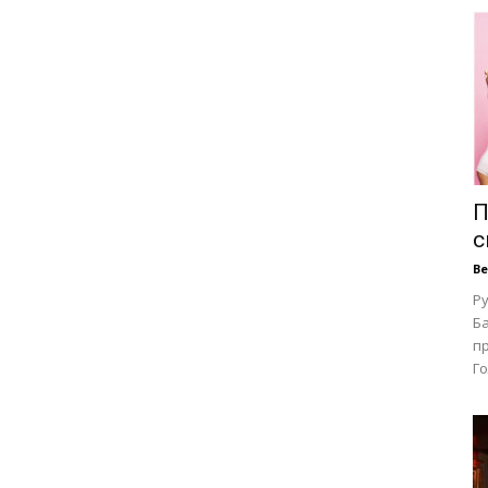
П
с
В
Ру
Ба
п
Го