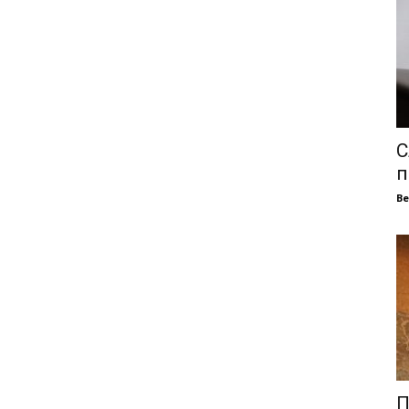
С
п
В
П