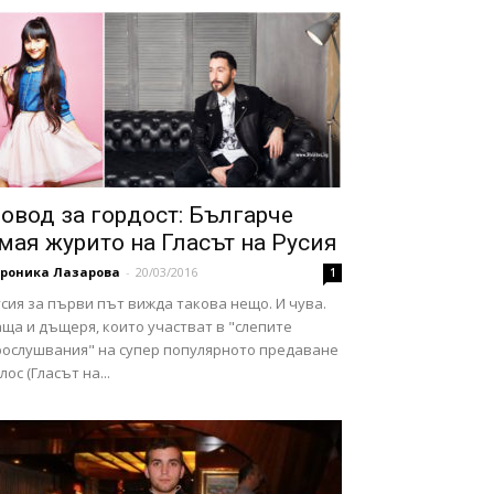
овод за гордост: Българче
мая журито на Гласът на Русия
ероника Лазарова
-
20/03/2016
1
сия за първи път вижда такова нещо. И чува.
ща и дъщеря, които участват в "слепите
рослушвания" на супер популярното предаване
лос (Гласът на...