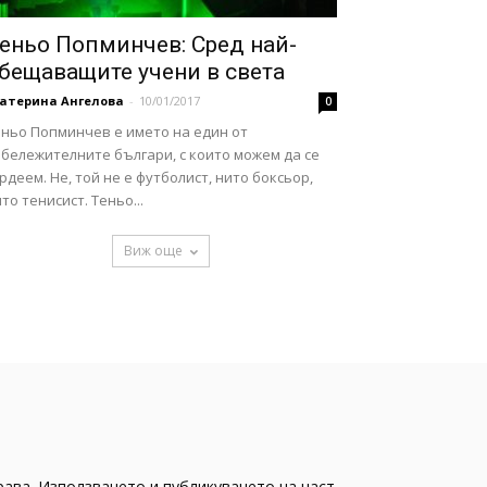
еньо Попминчев: Сред най-
бещаващите учени в света
катерина Ангелова
-
10/01/2017
0
еньо Попминчев е името на един от
бележителните българи, с които можем да се
рдеем. Не, той не е футболист, нито боксьор,
то тенисист. Теньо...
Виж още
рава. Използването и публикуването на част