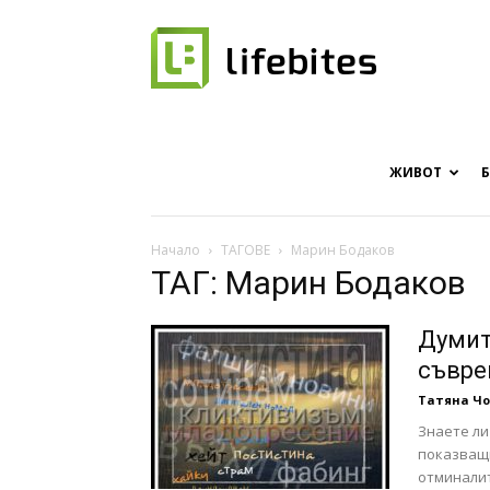
Онлайн
списание
ЖИВОТ
Начало
ТАГОВЕ
Марин Бодаков
ТАГ: Марин Бодаков
за
Думит
съвре
Татяна Ч
хапки
Знаете ли 
показващи
отминалит