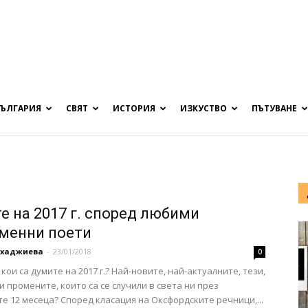
БЪЛГАРИЯ
СВЯТ
ИСТОРИЯ
ИЗКУСТВО
ПЪТУВАНЕ
е на 2017 г. според любими
менни поети
охаджиева
-
23/01/2018
0
кои са думите на 2017 г.? Най-новите, най-актуалните, тези,
 промените, които са се случили в света ни през
е 12 месеца? Според класация на Оксфордските речници,...