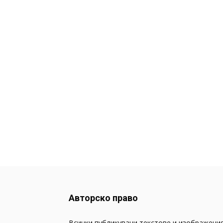
Авторско право
Всички публикувани текстове и изображения