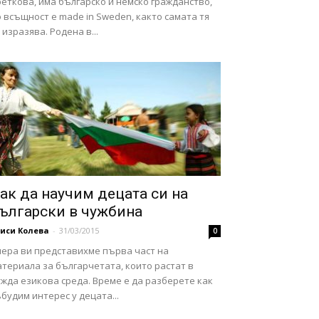
еткова, има българско и немско гражданство,
 всъщност е made in Sweden, както самата тя
 изразява. Родена в...
ак да научим децата си на
ългарски в чужбина
иси Колева
-
31/03/2015
0
чера ви представихме първа част на
териала за българчетата, които растат в
жда езикова среда. Време е да разберете как
будим интерес у децата...