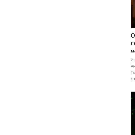
О
г
М
И
А
То
сп