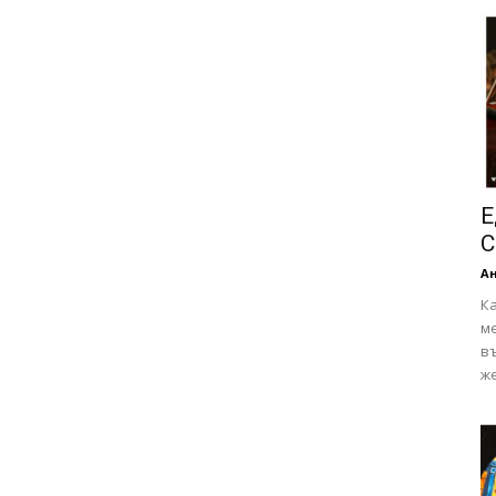
Е
С
А
Ка
ме
в
же