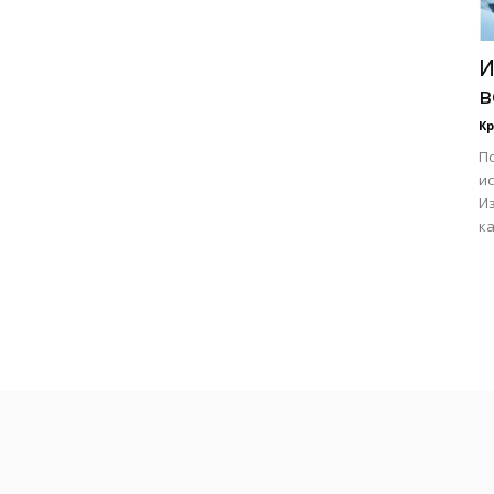
И
в
К
По
и
И
ка