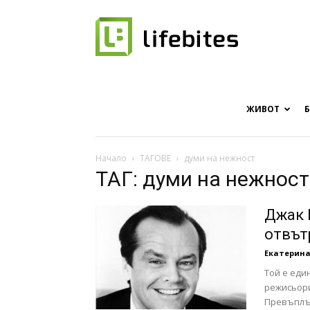
Онлайн
списание
ЖИВОТ
Начало
ТАГОВЕ
думи на нежност
ТАГ: думи на нежност
за
Джак 
отвът
Екатерина
хапки
Той е еди
режисьори
Превъплът