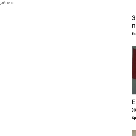
ийни и...
З
п
Е
Е
ж
Кр