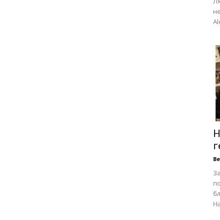
Лх
не
Al
Н
г
В
З
п
бл
На