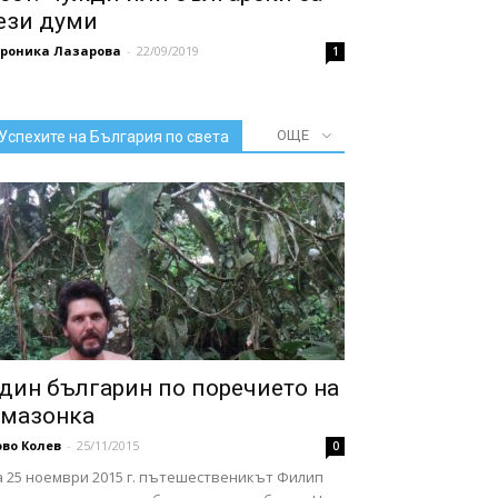
ези думи
ероника Лазарова
-
22/09/2019
1
ОЩЕ
Успехите на България по света
дин българин по поречието на
мазонка
во Колев
-
25/11/2015
0
а 25 ноември 2015 г. пътешественикът Филип