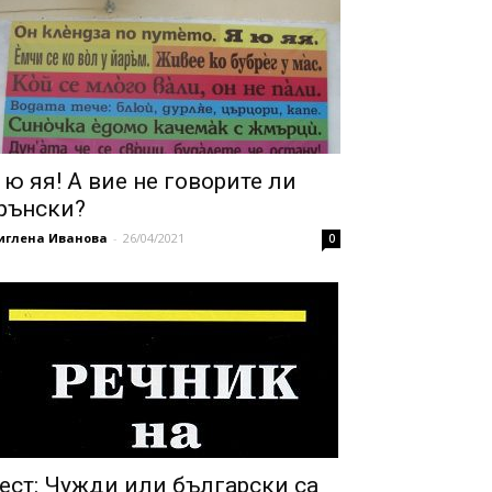
 ю яя! А вие не говорите ли
рънски?
иглена Иванова
-
26/04/2021
0
ест: Чужди или български са