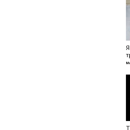
Я
т
М
Т