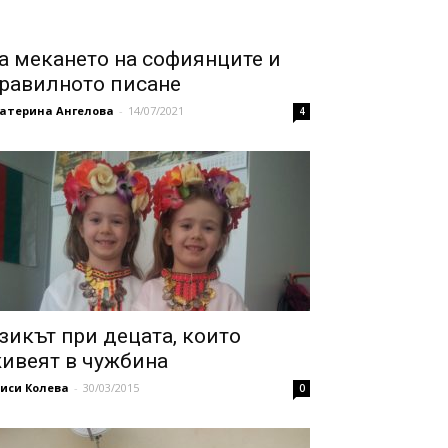
а мекането на софиянците и
равилното писане
катерина Ангелова
-
14/07/2021
4
зикът при децата, които
ивеят в чужбина
иси Колева
-
30/03/2015
0