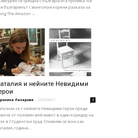
амсурен се срещна с българската публика. На
я българинът с монголски корени разказа за
ong The Amazon -...
аталия и нейните Невидими
ерои
ероника Лазарова
-
27/12/2017
0
апознах се с нейните Невидими герои преди
овече от половин мой живот в един коридор на
ок в Студентски град. Спомням си ясно как
талия, година...