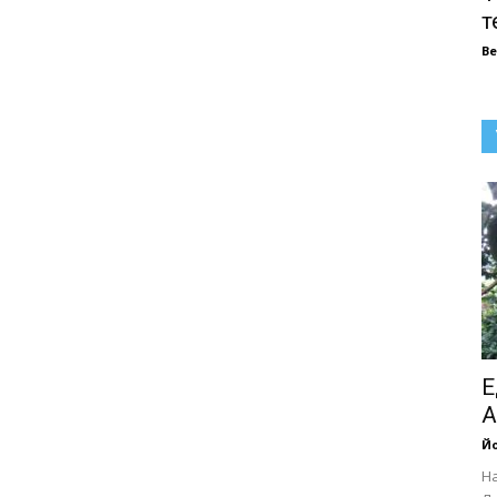
т
В
Е
А
Йо
Н