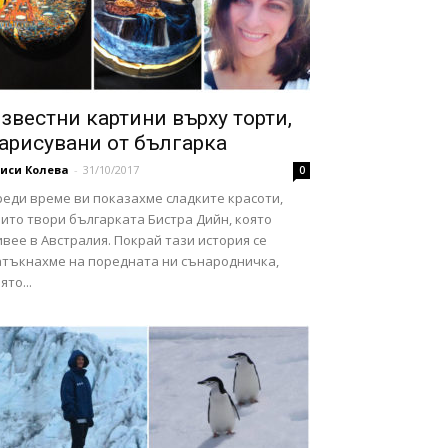
звестни картини върху торти,
арисувани от българка
иси Колева
-
31/10/2017
0
реди време ви показахме сладките красоти,
ито твори българката Бистра Дийн, която
вее в Австралия. Покрай тази история се
атъкнахме на поредната ни сънародничка,
ято...