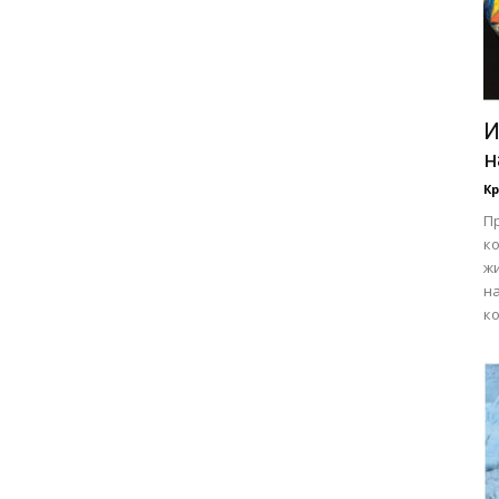
И
н
Кр
П
ко
жи
н
ко