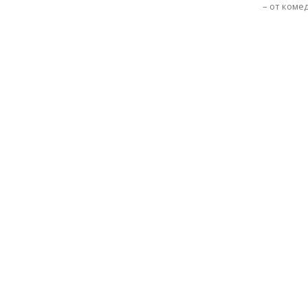
– от комед
с
вкус
на
живот