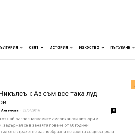
БЪЛГАРИЯ
СВЯТ
ИСТОРИЯ
ИЗКУСТВО
ПЪТУВАНЕ
Никълсън: Аз съм все така луд
ре
 Ангелова
-
22/04/2016
0
н от най-разпознаваемите американски актьори и
, задържал се в занаята повече от 60 години!
ил се в страхотно разнообразни по своята същност роли