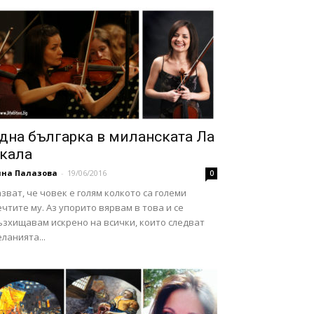
дна българка в миланската Ла
кала
нна Палазова
-
19/06/2016
0
зват, че човек е голям колкото са големи
чтите му. Аз упорито вярвам в това и се
ъзхищавам искрено на всички, които следват
ланията...