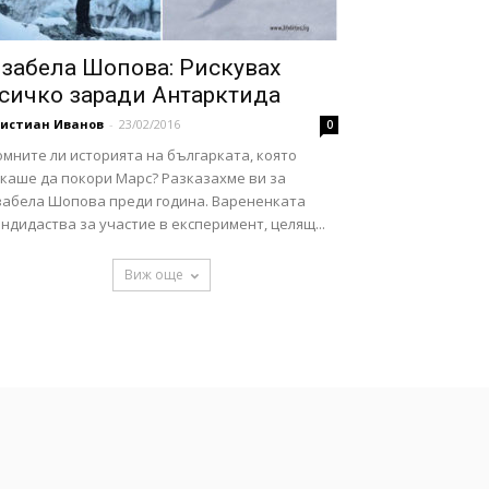
забела Шопова: Рискувах
сичко заради Антарктида
ристиан Иванов
-
23/02/2016
0
мните ли историята на българката, която
скаше да покори Марс? Разказахме ви за
забела Шопова преди година. Варененката
ндидаства за участие в експеримент, целящ...
Виж още