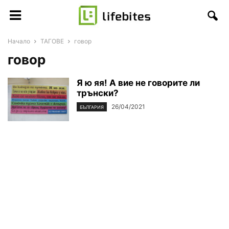
Начало
ТАГОВЕ
говор
говор
Я ю яя! А вие не говорите ли
трънски?
26/04/2021
БЪЛГАРИЯ