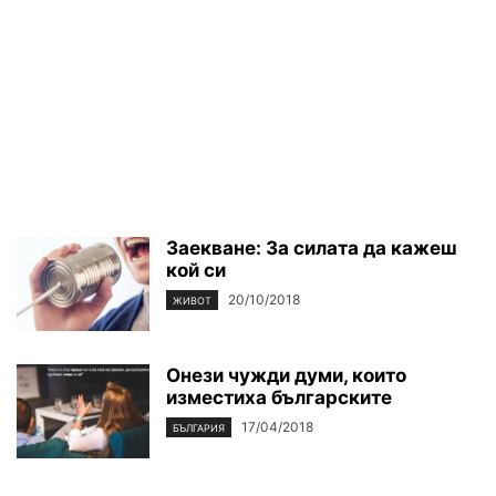
Заекване: За силата да кажеш
кой си
20/10/2018
ЖИВОТ
Онези чужди думи, които
изместиха българските
17/04/2018
БЪЛГАРИЯ