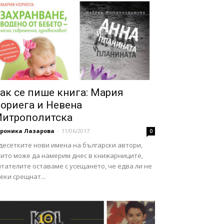
ак се пише книга: Мария
ориега и Невена
итрополитска
ероника Лазарова
-
11/06/2017
0
десетките нови имена на български автори,
оито може да намерим днес в книжарниците,
тателите оставаме с усещането, че едва ли не
еки срещнат...