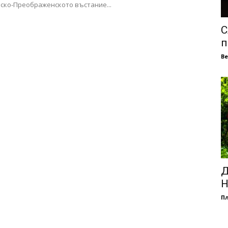
ско-Преображенското въстание...
С
п
В
Д
Н
П