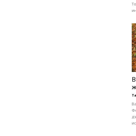
Т
и
В
ж
Т
Ва
Ф
д
ис