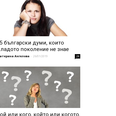
5 български думи, които
ладото поколение не знае
катерина Ангелова
-
26/01/2019
24
ой или кого, който или когото,