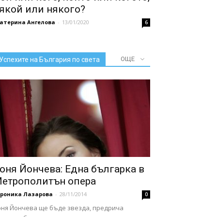
якой или някого?
катерина Ангелова
-
13/01/2020
6
ОЩЕ
Успехите на България по света
оня Йончева: Една българка в
етрополитън опера
ероника Лазарова
-
28/11/2014
0
оня Йончева ще бъде звезда, предрича