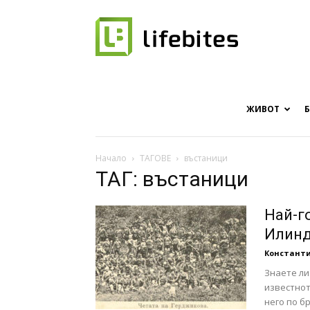
Онлайн
списание
ЖИВОТ
Начало
ТАГОВЕ
въстаници
ТАГ: въстаници
за
Най-г
Илинд
Констант
хапки
Знаете ли
известното
него по б