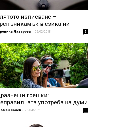
лятото изписване –
репъникамък в езика ни
ероника Лазарова
-
05/02/2018
5
разнещи грешки:
еправилната употреба на думи
ламен Кочев
-
23/04/2021
3