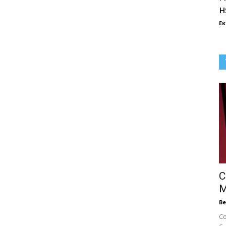
н
Е
С
М
В
С