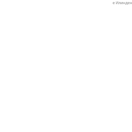
е Илинден
с
вкус
на
живот