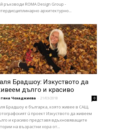
ой ръководи ROMA Design Group -
нтердисциплинарно архитектурно...
аля Брадшоу: Изкуството да
ивеем дълго и красиво
атяна Чохаджиева
-
21/03/2018
0
ля Брадшоу е българка, която живее в САЩ.
отографският ú проект Изкуството да живеем
ълго и красиво представя вдъхновяващите
тории на възрастни хора от...