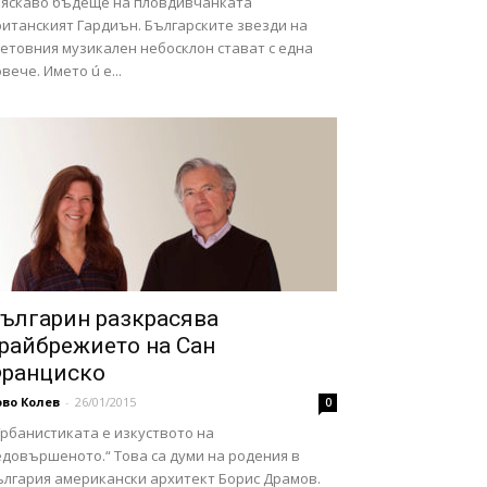
ляскаво бъдеще на пловдивчанката
ританският Гардиън. Българските звезди на
ветовния музикален небосклон стават с една
вече. Името ú е...
ългарин разкрасява
райбрежието на Сан
ранциско
во Колев
-
26/01/2015
0
Урбанистиката е изкуството на
едовършеното.“ Това са думи на родения в
ългария американски архитект Борис Драмов.