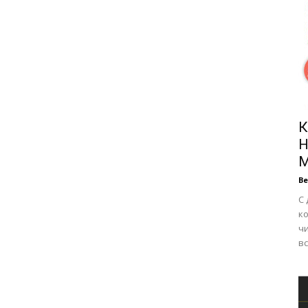
К
Н
М
В
С 
к
чи
вс