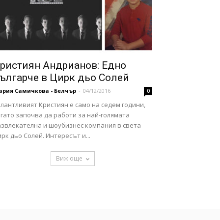
ристиян Андрианов: Едно
ългарче в Цирк дьо Солей
ария Самичкова - Белчър
-
04/12/2016
0
лантливият Кристиян е само на седем години,
гато започва да работи за най-голямата
азвлекателна и шоубизнес компания в света
рк дьо Солей. Интересът и...
Виж още