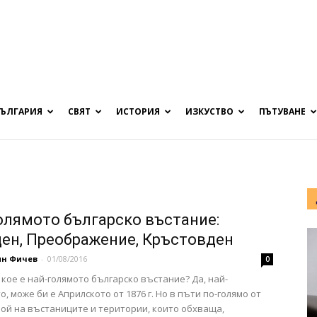
БЪЛГАРИЯ
СВЯТ
ИСТОРИЯ
ИЗКУСТВО
ПЪТУВАНЕ
олямото българско въстание:
ен, Преображение, Кръстовден
ин Фичев
-
01/08/2016
0
 кое е най-голямото българско въстание? Да, най-
, може би е Априлското от 1876 г. Но в пъти по-голямо от
рой на въстаниците и територии, които обхваща,