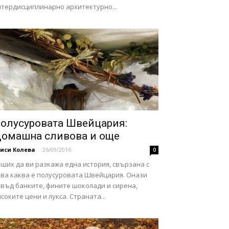
нтердисциплинарно архитектурно...
олусуровата Швейцария:
омашна сливова и още
иси Колева
-
26/09/2016
0
ших да ви разкажа една история, свързана с
ова каква е полусуровата Швейцария. Онази
твъд банките, фините шоколади и сирена,
соките цени и лукса. Страната...