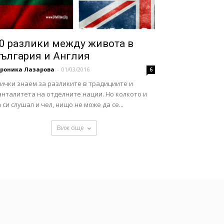
0 разлики между живота в
ългария и Англия
ероника Лазарова
-
01/03/2016
6
ички знаем за разликите в традициите и
нталитета на отделните нации. Но колкото и
 си слушал и чел, нищо не може да се...
Виж още