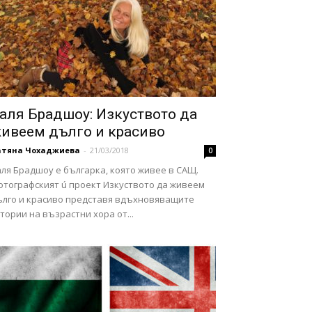
аля Брадшоу: Изкуството да
ивеем дълго и красиво
атяна Чохаджиева
-
21/03/2018
0
ля Брадшоу е българка, която живее в САЩ.
отографският ú проект Изкуството да живеем
ълго и красиво представя вдъхновяващите
тории на възрастни хора от...