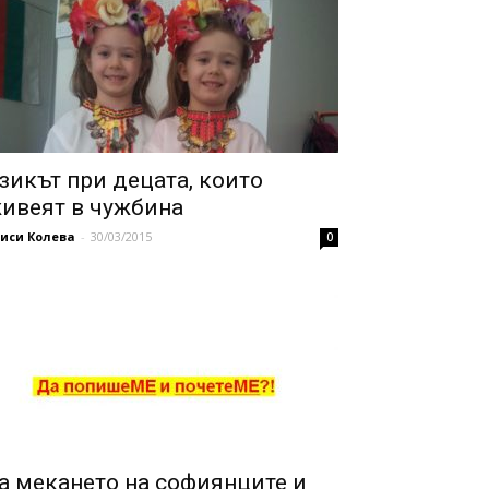
зикът при децата, които
ивеят в чужбина
иси Колева
-
30/03/2015
0
а мекането на софиянците и