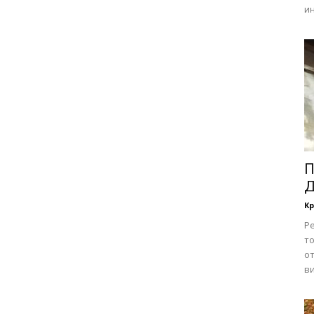
и
П
Д
Кр
Ре
т
о
ви