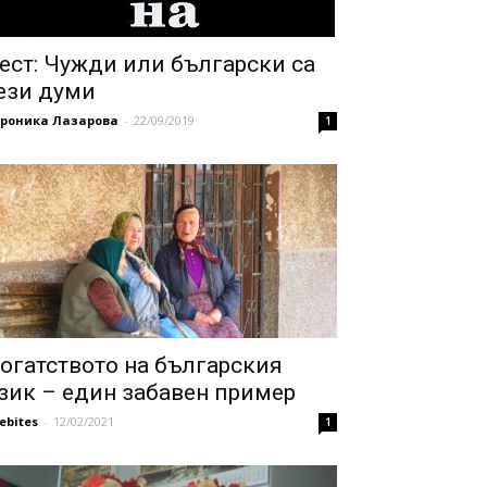
ест: Чужди или български са
ези думи
ероника Лазарова
-
22/09/2019
1
огатството на българския
зик – един забавен пример
febites
-
12/02/2021
1