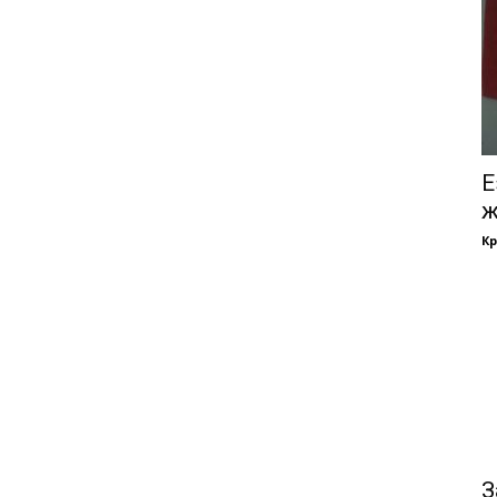
Е
ж
Кр
З