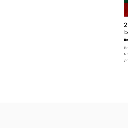
2
Б
В
Вс
ма
да