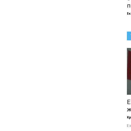
п
Е
Е
ж
Кр
Е