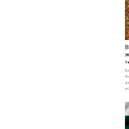
В
ж
Т
Ва
Ф
д
ис