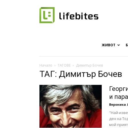
Онлайн
списание
ЖИВОТ
Начало
ТАГОВЕ
Димитър Бочев
ТАГ: Димитър Бочев
за
Георг
и пар
Вероника 
хапки
"Най-изве
ден на То
мой прият