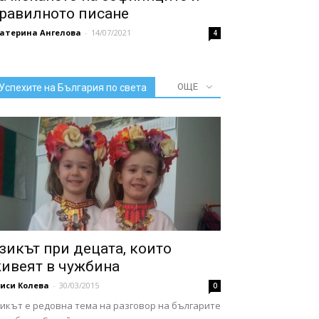
равилното писане
катерина Ангелова
-
14/07/2021
4
ОЩЕ
Успехите на България по света
зикът при децата, които
ивеят в чужбина
иси Колева
-
30/03/2015
0
зикът е редовна тема на разговор на българите