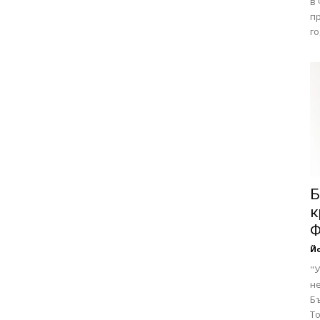
в
п
го
Б
к
Ф
Йо
"
н
Б
Т