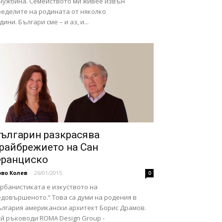
 чужбина. Семейството ми живее извън
ределите на родината от няколко
дини. Българи сме – и аз, и...
ългарин разкрасява
райбрежието на Сан
ранциско
во Колев
-
26/01/2015
0
Урбанистиката е изкуството на
едовършеното.“ Това са думи на родения в
ългария американски архитект Борис Драмов.
ой ръководи ROMA Design Group -