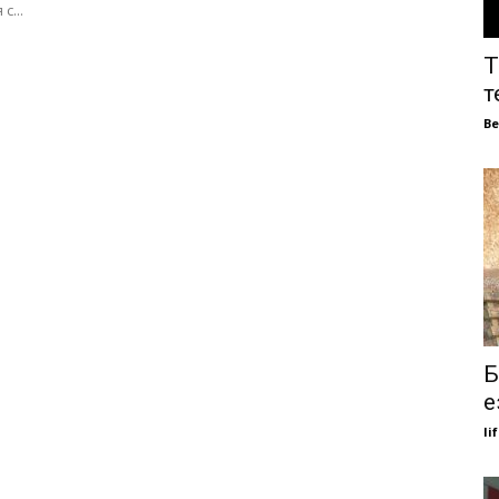
с...
Т
т
В
Б
е
li