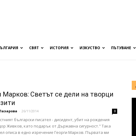
БЪЛГАРИЯ
СВЯТ
ИСТОРИЯ
ИЗКУСТВО
ПЪТУВАНЕ
и Марков: Светът се дели на творци
азити
Лазарова
-
26/11/2014
0
стният български писател - дисидент, убит на рождения
дор Живков, като подарък от Държавна сигурност." Така
ел описа в едно изречение Георги Марков. Първата ми