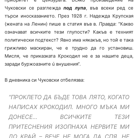
Чуковски се разглежда
под лупа
, във всеки ред се
търси иносказанието. През 1928 г. Надежда Крупская
(жената на Ленин) пише в статия във в.
Правда
: “Какво
означават всичките тези глупости? Какъв е техният
политически подтекст? Явно има някакъв, но той е така
грижливо маскиран, че е трудно да го установиш.
Мисля, че приказката
Крокодил
не е за нашите деца,
заради буржоазните ú внушения“.
В дневника си Чуковски отбелязва:
“ПРОКЛЕТО ДА БЪДЕ ТОВА ЛЯТО, КОГАТО
НАПИСАХ КРОКОДИЛ. МНОГО МЪКА МИ
ДОНЕСЕ… ВСИЧКИТЕ ТЕЗИ
ПРИТЕСНЕНИЯ ИЗОПНАХА НЕРВИТЕ МИ
ДО КРАЙ – ВЕЧЕ НЕ МОГА ДА СПЯ, НЕ