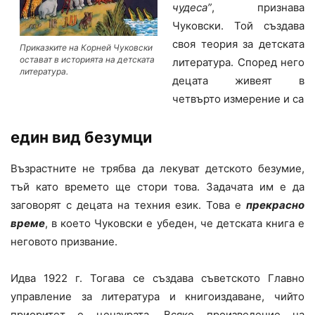
чудеса”
, признава
Чуковски. Той създава
своя теория за детската
Приказките на Корней Чуковски
остават в историята на детската
литература. Според него
литература.
децата живеят в
четвърто измерение и са
един вид безумци
Възрастните не трябва да лекуват детското безумие,
тъй като времето ще стори това. Задачата им е да
заговорят с децата на техния език. Това е
прекрасно
време
, в което Чуковски е убеден, че детската книга е
неговото призвание.
Идва 1922 г. Тогава се създава съветското Главно
управление за литература и книгоиздаване, чийто
приоритет е цензурата. Всяко произведение на