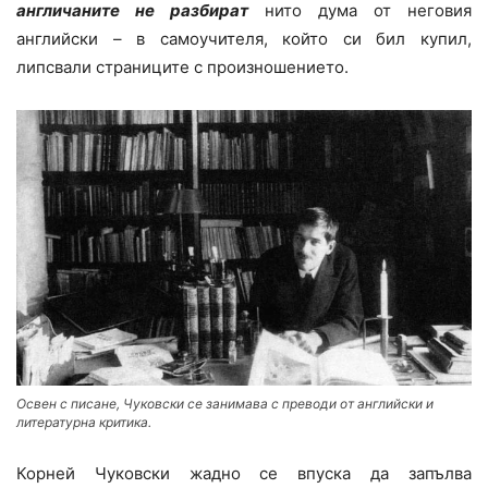
англичаните не разбират
нито дума от неговия
английски – в самоучителя, който си бил купил,
липсвали страниците с произношението.
Освен с писане, Чуковски се занимава с преводи от английски и
литературна критика.
Корней Чуковски жадно се впуска да запълва