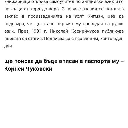
книжарница открива самоучител по английски език и го
поглъща от кора до кора. С новите знания се потапя в
захлас в произведенията на Уолт Уитман, без да
подозира, че ще стане първият му преводач на руски
език. През 1901 г. Николай Корнейчуков публикува
първата си статия. Подписва се с псевдоним, който един
ден
ще поиска да бъде вписан в паспорта му –
Корней Чуковски