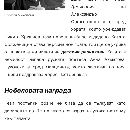
Денисович
на
Александър
Корней Чуковски
Солженицин и е сред
хората, които убеждават
Никита Хрушчов тази повест да бъде издадена. Когато
Солженицин става персона нон грата, той ще се укрива
от властите на вилата на
детския разказвач
. Когато в
немилост изпада руската поетеса Анна Ахматова,
Чуковски е сред малцината, които застават до нея.
Първи поздравява Борис Пастернак за
Нобеловата награда
Тези постъпки обаче не бива да се тълкуват като
дисидентство. Те по-скоро са израз на уважението му
към таланта.