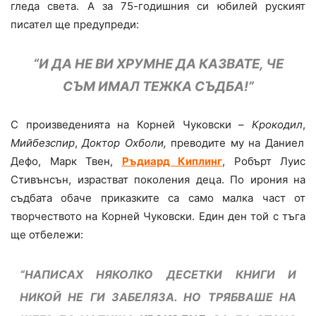
гледа света. А за 75-годишния си юбилей руският
писател ще предупреди:
“И ДА НЕ ВИ ХРУМНЕ ДА КАЗВАТЕ, ЧЕ
СЪМ ИМАЛ ТЕЖКА СЪДБА!”
С произведенията на Корней Чуковски –
Крокодил
,
Мийбезспир
,
Доктор Охболи,
преводите му на Даниел
Дефо, Марк Твен,
Ръдиард Киплинг
, Робърт Луис
Стивънсън, израстват поколения деца. По ирония на
съдбата обаче приказките са само малка част от
творчеството на Корней Чуковски. Един ден той с тъга
ще отбележи:
“НАПИСАХ НЯКОЛКО ДЕСЕТКИ КНИГИ И
НИКОЙ НЕ ГИ ЗАБЕЛЯЗА. НО ТРЯБВАШЕ НА