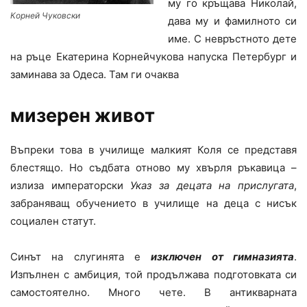
му го кръщава Николай,
Корней Чуковски
дава му и фамилното си
име. С невръстното дете
на ръце Екатерина Корнейчукова напуска Петербург и
заминава за Одеса. Там ги очаква
мизерен живот
Въпреки това в училище малкият Коля се представя
блестящо. Но съдбата отново му хвърля ръкавица –
излиза императорски
Указ за децата на прислугата
,
забраняващ обучението в училище на деца с нисък
социален статут.
Синът на слугинята е
изключен от гимназията
.
Изпълнен с амбиция, той продължава подготовката си
самостоятелно. Много чете. В антикварната