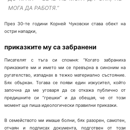
МОГА ДА РАБОТЯ.”
През 30-те години Корней Чуковски става обект на
остри нападки,
приказките му са забранени
Писателят с тъга си спомня: “Когато забраниха
приказките ми и името ми се превърна в синоним на
ругателство, изпаднах в тежко материално състояние.
Бях объркан. Тогава се появи един изкусител, който
започна да ме уговаря да се откажа публично от
предишните си “грешки” и да обещая, че от този
момент ще пиша идеологически правилни приказки.
В семейството ми имаше болни, бях разорен, самотен,
отчаян и подписах документа, подготвен от този