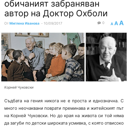
обичаният забраняван
автор на Доктор Охболи
A
A
0
От
Миглена Иванова
-
10/09/2017
A
Корней Чуковски
Съдбата на гения никога не е проста и еднозначна. С
много неочаквани поврати преминава и житейският път
на Корней Чуковски. Но до края на живота си той няма
да загуби по детски широката усмивка, с която отвисоко