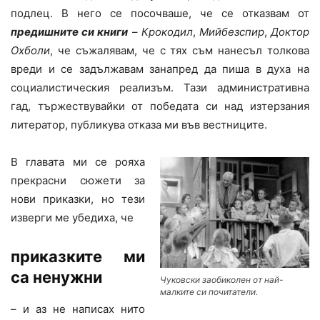
подлец. В него се посочваше, че се отказвам от
предишните си книги
–
Крокодил
,
Мийбезспир
,
Доктор
Охболи
, че съжалявам, че с тях съм нанесъл толкова
вреди и се задължавам занапред да пиша в духа на
социалистическия реализъм. Тази административна
гад, тържествувайки от победата си над изтерзания
литератор, публикува отказа ми във вестниците.
В главата ми се рояха
прекрасни сюжети за
нови приказки, но тези
изверги ме убедиха, че
приказките ми
са ненужни
Чуковски заобиколен от най-
малките си почитатели.
– и аз не написах нито