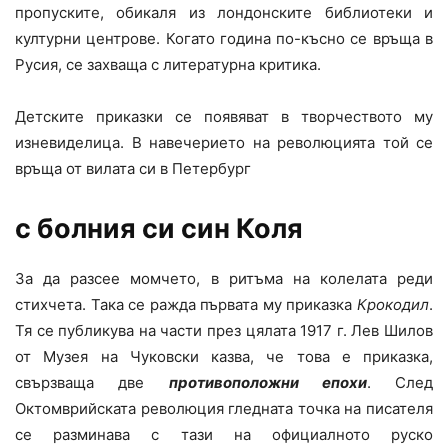
пропуските, обикаля из лондонските библиотеки и
културни центрове. Когато година по-късно се връща в
Русия, се захваща с литературна критика.
Детските приказки се появяват в творчеството му
изневиделица. В навечерието на революцията той се
връща от вилата си в Петербург
с болния си син Коля
За да разсее момчето, в ритъма на колелата реди
стихчета. Така се ражда първата му приказка
Крокодил
.
Тя се публикува на части през цялата 1917 г. Лев Шилов
от Музея на Чуковски казва, че това е приказка,
свързваща две
противоположни епохи
. След
Октомврийската революция гледната точка на писателя
се разминава с тази на официалното руско