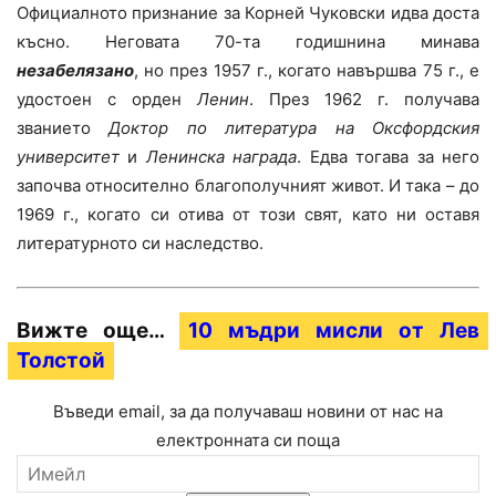
Официалното признание за Корней Чуковски идва доста
късно. Неговата 70-та годишнина минава
незабелязано
, но през 1957 г., когато навършва 75 г., е
удостоен с орден
Ленин
. През 1962 г. получава
званието
Доктор по литература на Оксфордския
университет
и
Ленинска награда
. Едва тогава за него
започва относително благополучният живот. И така – до
1969 г., когато си отива от този свят, като ни оставя
литературното си наследство.
Вижте още…
10 мъдри мисли от Лев
Толстой
Въведи email, за да получаваш новини от нас на
електронната си поща