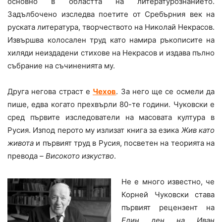
основно в областта на литературознанието.
Задълбочено изследва поетите от Сребърния век на
руската литература, творчеството на Николай Некрасов.
Извършва колосален труд като намира ръкописите на
хиляди неиздадени стихове на Некрасов и издава пълно
събрание на съчиненията му.
Друга негова страст е
Чехов
. За него ще се осмели да
пише, едва когато прехвърли 80-те години. Чуковски е
сред първите изследователи на масовата култура в
Русия. Изпод перото му излизат книга за езика
Жив като
живота
и първият труд в Русия, посветен на теорията на
превода –
Високото изкуство
.
Не е много известно, че
Корней Чуковски става
първият рецензент на
Един ден на Иван