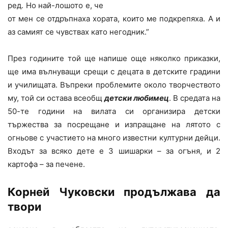
ред. Но най-лошото е, че
от мен се отдръпнаха хората, които ме подкрепяха. А и
аз самият се чувствах като негодник.”
През годините той ще напише още няколко приказки,
ще има вълнуващи срещи с децата в детските градини
и училищата. Въпреки проблемите около творчеството
му, той си остава всеобщ
детски любимец
. В средата на
50-те години на вилата си организира детски
тържества за посрещане и изпращане на лятото с
огньове с участието на много известни културни дейци.
Входът за всяко дете е 3 шишарки – за огъня, и 2
картофа – за печене.
Корней Чуковски продължава да
твори