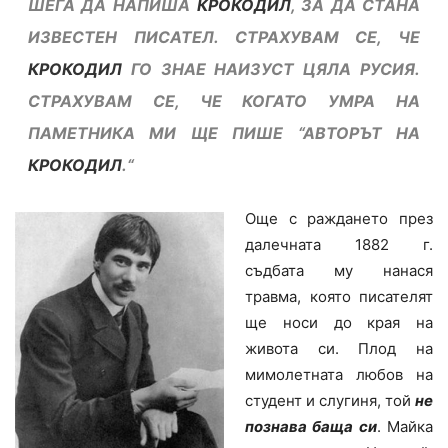
ШЕГА ДА НАПИША
КРОКОДИЛ
, ЗА ДА СТАНА
ИЗВЕСТЕН ПИСАТЕЛ. СТРАХУВАМ СЕ, ЧЕ
КРОКОДИЛ
ГО ЗНАЕ НАИЗУСТ ЦЯЛА РУСИЯ.
СТРАХУВАМ СЕ, ЧЕ КОГАТО УМРА НА
ПАМЕТНИКА МИ ЩЕ ПИШЕ “АВТОРЪТ НА
КРОКОДИЛ
.
“
Още с раждането през
далечната 1882 г.
съдбата му нанася
травма, която писателят
ще носи до края на
живота си. Плод на
мимолетната любов на
студент и слугиня, той
не
познава баща си
. Майка