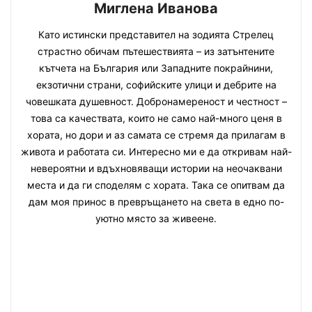
Миглена Иванова
Като истински представител на зодията Стрелец
страстно обичам пътешествията – из затънтените
кътчета на България или Западните покрайнини,
екзотични страни, софийските улици и дебрите на
човешката душевност. Добронамереност и честност –
това са качествата, които не само най-много ценя в
хората, но дори и аз самата се стремя да прилагам в
живота и работата си. Интересно ми е да откривам най-
невероятни и вдъхновяващи истории на неочаквани
места и да ги споделям с хората. Така се опитвам да
дам моя принос в превръщането на света в едно по-
уютно място за живеене.