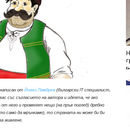
Н
г
Е
 написан от
Йовко Ламбрев
(български IT специалист,
вас със съгласието на автора и идеята, че ако
 от него и променят нещо (на пръв поглед) дребно
о само да мрънкаме), то страната ни може би би
за живеене.