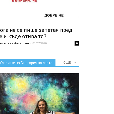
ога не се пише запетая пред
е и къде отива тя?
катерина Ангелова
-
03/07/2020
0
ОЩЕ
Успехите на България по света