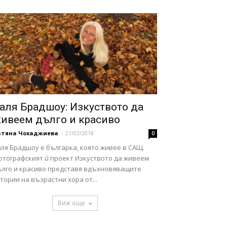
аля Брадшоу: Изкуството да
ивеем дълго и красиво
атяна Чохаджиева
-
21/03/2018
0
ля Брадшоу е българка, която живее в САЩ.
отографският ú проект Изкуството да живеем
ълго и красиво представя вдъхновяващите
тории на възрастни хора от...
Виж още