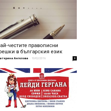
ай-честите правописни
решки в българския език
катерина Ангелова
-
10/02/2016
8