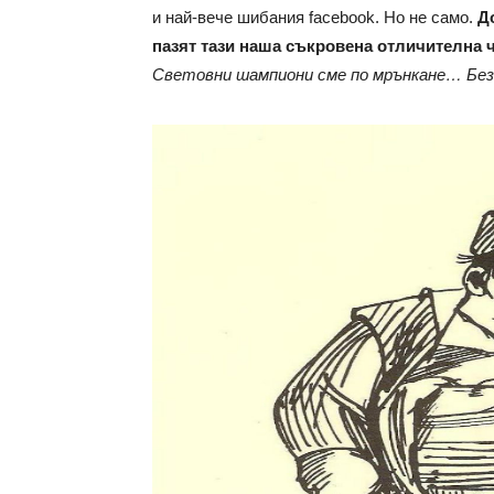
и най-вече шибания facebook. Но не само.
Д
пазят тази наша съкровена отличителна 
Световни шампиони сме по мрънкане… Без 