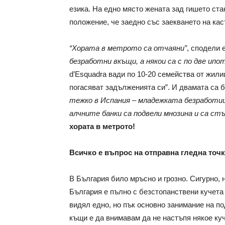
езика. На едно място жената зад гишето стан
положение, че заедно със заекването на кас
“Хората в метрото са отчаяни”
, сподели 
безработни вкъщи, а някои са с по две ипот
d’Esquadra вади по 10-20 семейства от жили
погасяват задълженията си”. И двамата са б
тежко в Испания – младежката безработи
алчните банки са подвели мнозина и са с
хората в метрото!
Всичко е въпрос на отправна гледна точк
В България било мръсно и грозно. Сигурно, н
България е пълно с безстопанствени кучета
видял едно, но пък основно занимание на по
къщи е да внимавам да не настъпя някое ку