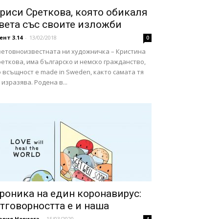
риси Среткова, която обикаля
вета със своите изложби
ент 3.14
-
13/02/2018
0
ветовноизвестната ни художничка – Кристина
еткова, има българско и немско гражданство,
 всъщност е made in Sweden, както самата тя
 изразява. Родена в...
роника на един коронавирус:
тговорността е и наша
ария Нориега
-
15/03/2020