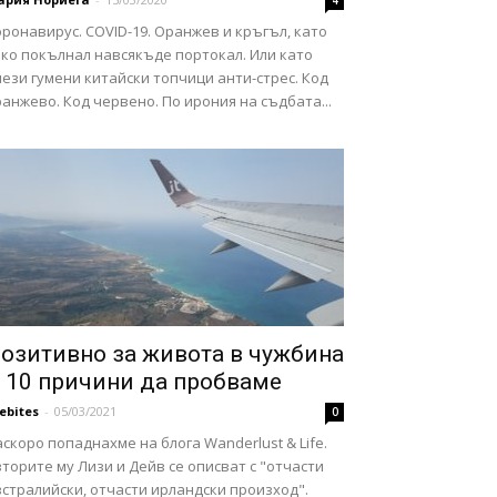
4
ронавирус. COVID-19. Оранжев и кръгъл, като
еко покълнал навсякъде портокал. Или като
ези гумени китайски топчици анти-стрес. Код
анжево. Код червено. По ирония на съдбата...
озитивно за живота в чужбина
 10 причини да пробваме
febites
-
05/03/2021
0
скоро попаднахме на блога Wanderlust & Life.
торите му Лизи и Дейв се описват с "отчасти
стралийски, отчасти ирландски произход".