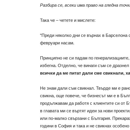
Разбира се, всеки има право на гледна точ
Така че – четете и мислете:
“Преди няколко дни се върнах в Барселона 
февруари насам.
Принципно не си падам по генерализациите, 
избегна. Отделно, че винаги съм се дразнел
всички да ме питат дали сме свикнали, х
Не знам дали съм свикнал. Твърде ми е ран
свикна, още повече, че бизнесът ми е в Бълг
продължавам да работя с клиентите си от Б
в главата ми се въртят идеи за нови проекти
или по-малко свързани с България. Прекара
години в София и така и не свикнах особено 