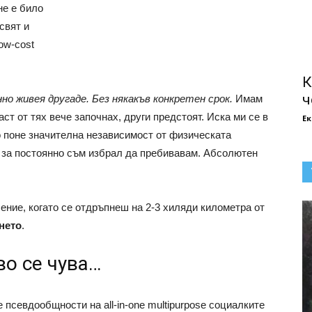
не е било
свят и
ow-cost
К
ч
о живея другаде. Без някакъв конкретен срок.
Имам
ст от тях вече започнах, други предстоят. Иска ми се в
Е
о поне значителна независимост от физическата
и за постоянно съм избрал да пребивавам. Абсолютен
ение, когато се отдръпнеш на 2-3 хиляди километра от
нето
.
во се чува…
псевдообщности на all-in-one multipurpose социалките