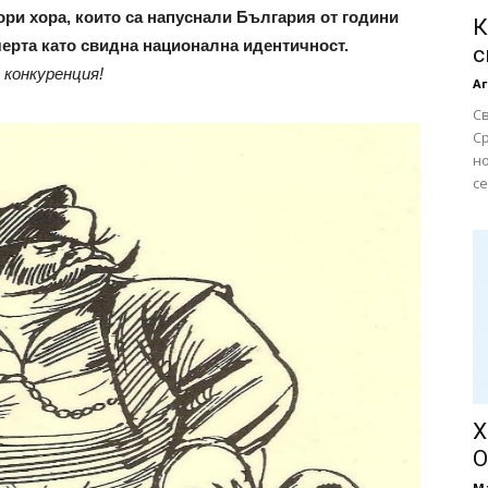
ори хора, които са напуснали България от години
К
черта като свидна национална идентичност.
с
конкуренция!
Аг
С
Ср
но
се
Х
О
М