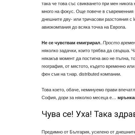
така че това със свикването при мен никога 
много на фокус. Още повече в съвременния 
днешните дву- или тричасови разстояния с l
авиокомпания до всяка точка на Европа.
Не се чувствам емигрирал.
Просто временн
няколко задачки, които трябва да свърша. Ча
някакъв момент да постигна ако не пълна, т
география, от мястото, където временно ил
фен съм на т.нар. distributed компании.
Това което, обаче, неминуемо прави впечатл
София, дори за няколко месеца е…
мрънка
Чува се! Уха! Така здра
Предимно от България, усилено от днешните 