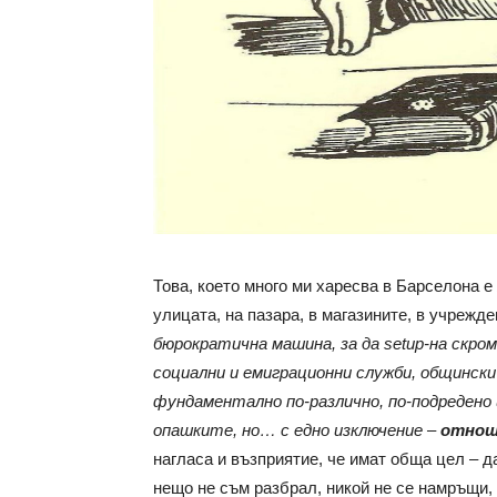
Това, което много ми харесва в Барселона е
улицата, на пазара, в магазините, в учрежд
бюрократична машина, за да setup-на скро
социални и емиграционни служби, общински…
фундаментално по-различно, по-подредено
опашките, но… с едно изключение –
отнош
нагласа и възприятие, че имат обща цел – д
нещо не съм разбрал, никой не се намръщи,