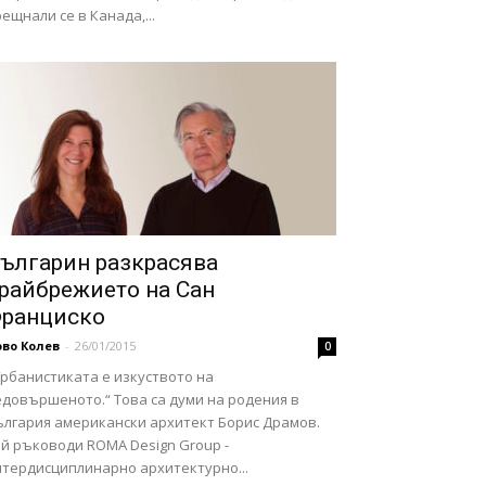
ещнали се в Канада,...
ългарин разкрасява
райбрежието на Сан
ранциско
во Колев
-
26/01/2015
0
Урбанистиката е изкуството на
едовършеното.“ Това са думи на родения в
ългария американски архитект Борис Драмов.
ой ръководи ROMA Design Group -
нтердисциплинарно архитектурно...