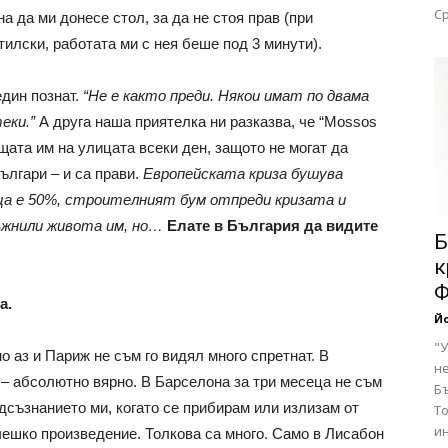
Ср
а да ми донесе стол, за да не стоя прав (при
тилски, работата ми с нея беше под 3 минути).
един познат.
“Не е както преди. Някои имат по двама
еки.”
А друга наша приятелка ни разказва, че “Mossos
щата им на улицата всеки ден, защото не могат да
ългари – и са прави.
Европейската криза бушува
ца е 50%, строителният бум отпреди кризата и
тъжнили живота им, но…
Елате в България да видите
Б
к
Ф
а.
Йо
"
о аз и Париж не съм го видял много спретнат. В
н
 – абсолютно вярно. В Барселона за три месеца не съм
Б
дсъзнанието ми, когато се прибирам или излизам от
Т
и
чешко произведение. Толкова са много. Само в Лисабон