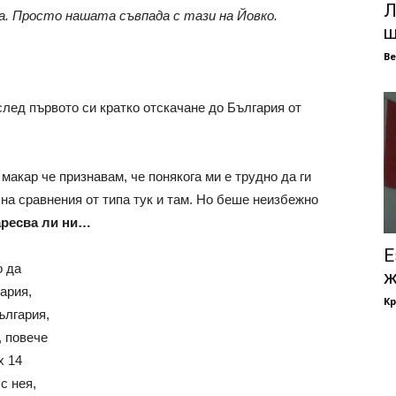
Л
ка. Просто нашата съвпада с тази на Йовко.
щ
В
след първото си кратко отскачане до България от
макар че признавам, че понякога ми е трудно да ги
 на сравнения от типа тук и там. Но беше неизбежно
аресва ли ни…
Е
о да
ж
ария,
Кр
ългария,
, повече
х 14
с нея,