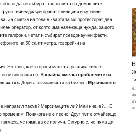
 особено да си събират творенията на домашните
 група тийнейджъри правят свинщини и купчини
зва. За сметка на това в квартала ми протестират два
илен оператор, от която има належаща нужда, защото
ните галфони, четат и събират псевдонаучни факти,
ефоните на 50 сантиметра, говорейки на
В
ия.
Но това, което прави малката разлика сила с
ж
 позитивно или не.
В крайна сметка проблемите са
Т
я за тях.
Дори с възможности за бизнес.
Мрънкането
Ва
Ф
д
го е направил такъв? Марсианците ли? Май ние, а?… Е,
ис
го променим. Понякога не е лесно! Друг път е отчайващо
нагласа, че няма да се получи. Сигурно е, че няма да
ш.