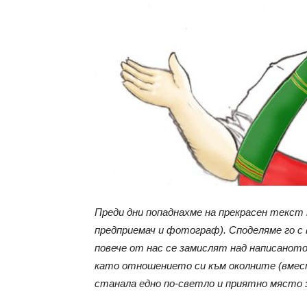
с
вкус
на
Преди дни попаднахме на прекрасен текст
предприемач и фотограф). Споделяме го с 
живот
повече от нас се замислят над написаното
като отношението си към околните (вмест
станала едно по-светло и приятно място 