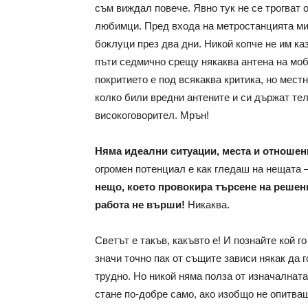
съм виждал повече. Явно тук не се трогват
любимци. Пред входа на метростанцията ми
боклуци през два дни. Никой копче не им ка
пъти седмично срещу някаква антена на моб
покритието е под всякаква критика, но мест
колко били вредни антените и си държат тел
високоговорител. Мрън!
Няма идеални ситуации, места и отношен
огромен потенциал е как гледаш на нещата –
нещо, което провокира търсене на решени
работа не върши!
Никаква.
Светът е такъв, какъвто е! И познайте кой 
значи точно пак от същите зависи някак да 
трудно. Но никой няма полза от изначалната 
стане по-добре само, ако изобщо не опитва