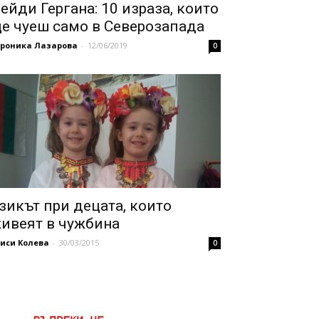
ейди Гергана: 10 израза, които
е чуеш само в Северозапада
ероника Лазарова
-
12/06/2019
0
зикът при децата, които
ивеят в чужбина
иси Колева
-
30/03/2015
0