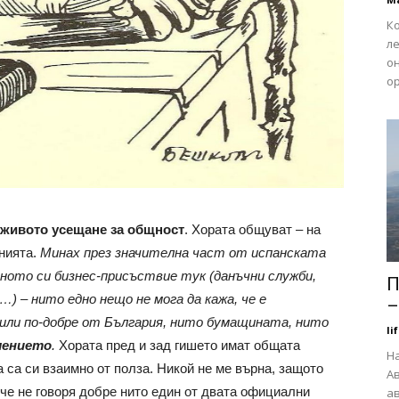
Ко
л
он
ор
живото усещане за общност
. Хората общуват – на
енията.
Минах през значителна част от испанската
мното си бизнес-присъствие тук (данъчни служби,
П
) – нито едно нещо не мога да кажа, че е
–
 или по-добре от България, нито бумащината, нито
li
ението
.
Хората пред и зад гишето имат общата
На
а са си взаимно от полза. Никой не ме върна, защото
Ав
 че не говоря добре нито един от двата официални
ав