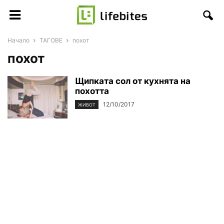
Начало
ТАГОВЕ
похот
похот
Щипката сол от кухнята на
похотта
12/10/2017
ЖИВОТ