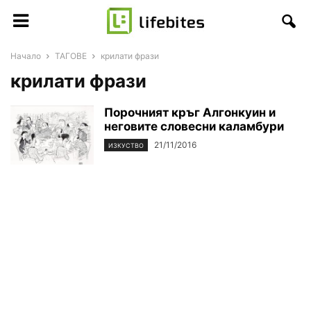
Начало
ТАГОВЕ
крилати фрази
крилати фрази
Порочният кръг Алгонкуин и
неговите словесни каламбури
21/11/2016
ИЗКУСТВО