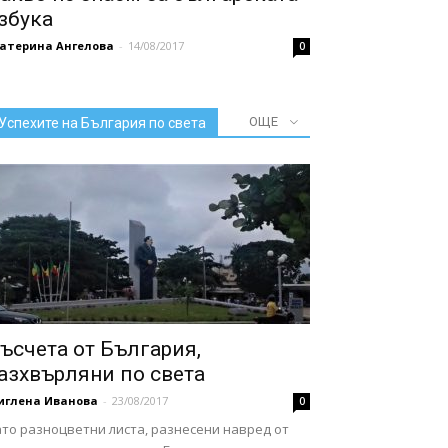
збука
катерина Ангелова
-
14/08/2017
0
ОЩЕ
Успехите на България по света
ъсчета от България,
азхвърляни по света
иглена Иванова
-
23/08/2017
0
ато разноцветни листа, разнесени навред от