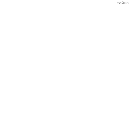
тайно...
с
вкус
на
живот