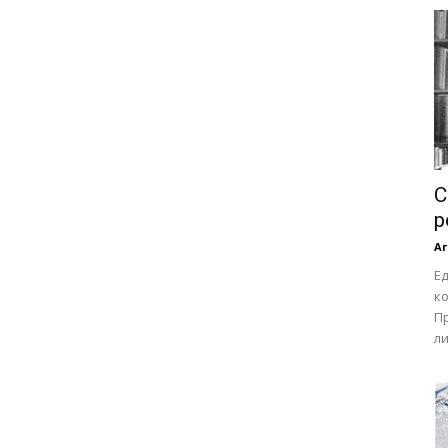
С
р
Аг
Е
ко
П
ли