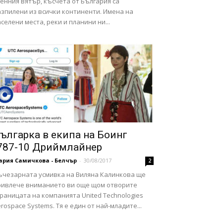
енния вятър, късчета от България са
азпилени из всички континенти. Имена на
селени места, реки и планини ни...
ългарка в екипа на Боинг
787-10 Дриймлайнер
ария Самичкова - Белчър
-
30/08/2017
2
ъчезарната усмивка на Виляна Калинкова ще
ривлече вниманието ви още щом отворите
раницата на компанията United Technologies
rospace Systems. Тя е един от най-младите...