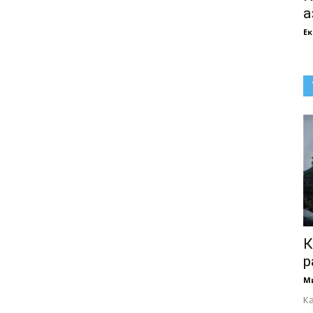
а
Е
К
р
М
К