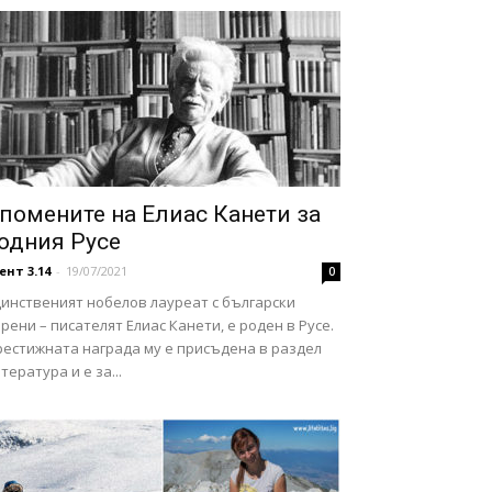
помените на Елиас Канети за
одния Русе
ент 3.14
-
19/07/2021
0
динственият нобелов лауреат с български
рени – писателят Елиас Канети, е роден в Русе.
рестижната награда му е присъдена в раздел
тература и е за...