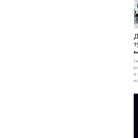
Д
т
В
Тя
р
в 
ис