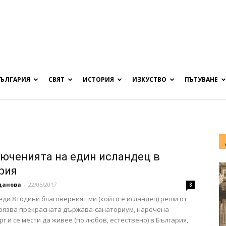
БЪЛГАРИЯ
СВЯТ
ИСТОРИЯ
ИЗКУСТВО
ПЪТУВАНЕ
юченията на един исландец в
рия
данова
-
22/05/2017
8
еди 8 години благоверният ми (който е исландец) реши от
арязва прекрасната държава-санаториум, наречена
г и се мести да живее (по любов, естествено) в България,