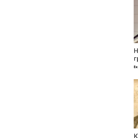
Н
г
Е
К