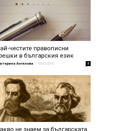
ай-честите правописни
решки в българския език
катерина Ангелова
-
10/02/2016
8
акво не знаем за българската