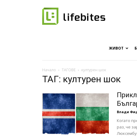
Онлайн
списание
ЖИВОТ
Начало
ТАГОВЕ
културен шок
ТАГ: културен шок
за
Прикл
Бълга
Влади Фи
хапки
Когато пр
раз, че з
Люксембур