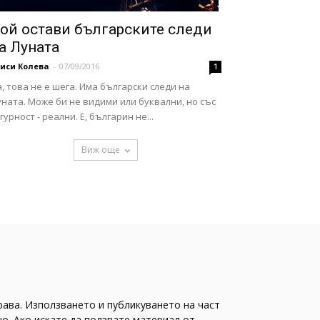
ой остави българските следи
а Луната
иси Колева
-
07/09/2016
1
, това не е шега. Има български следи на
ната. Може би не видими или буквални, но със
гурност - реални. Е, българин не...
Виж още
рава. Използването и публикуването на част
о. Ако искате да ползвате материал от