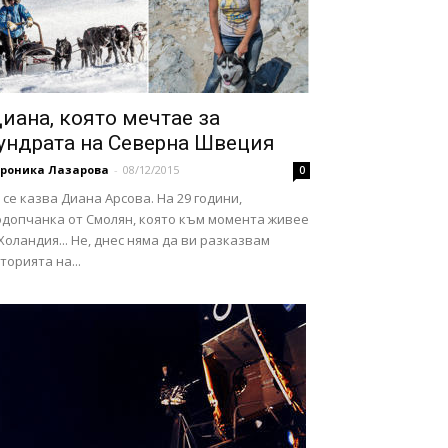
иана, която мечтае за
ундрата на Северна Швеция
ероника Лазарова
-
08/12/2015
0
 се казва Диана Арсова. На 29 години,
одопчанка от Смолян, която към момента живее
Холандия... Не, днес няма да ви разказвам
торията на...