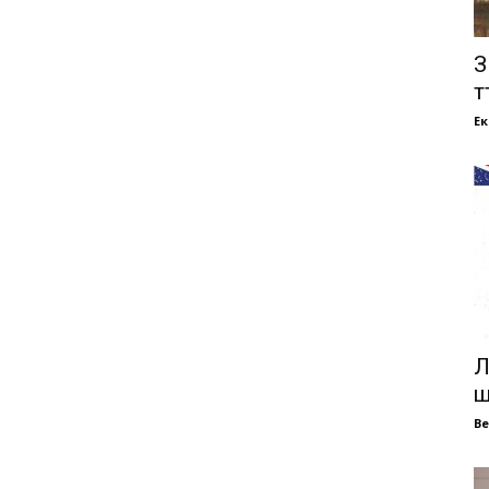
З
т
Е
Л
щ
В