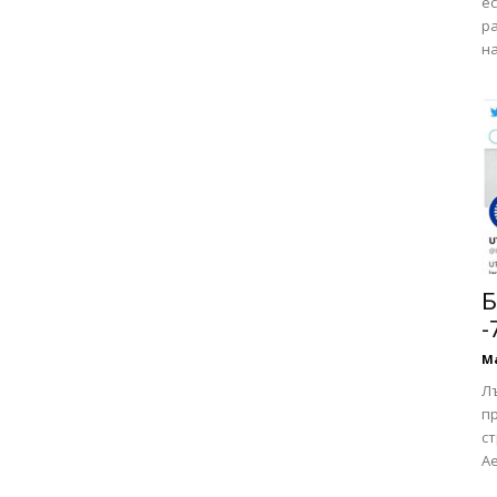
ес
р
на
Б
-
М
Л
п
ст
Ae