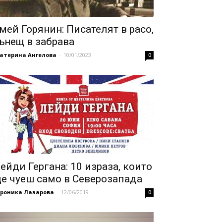
мей Горянин: Писателят в расо,
ънещ в забрава
катерина Ангелова
-
10/01/2023
0
ейди Гергана: 10 израза, които
е чуеш само в Северозапада
ероника Лазарова
-
12/06/2019
0