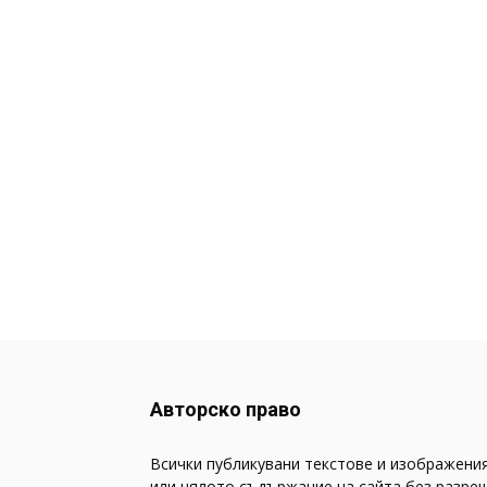
Авторско право
Всички публикувани текстове и изображения
или цялото съдържание на сайта без разреш