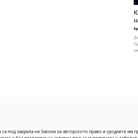
К
н
Кр
Да
Лу
си
 са под закрила на Закона за авторското право и сродните им п
ение и без поставяне на активен линк към оригинала е забранен