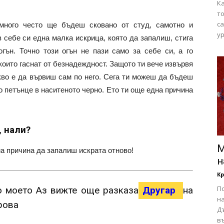
Ка
то
са
много често ще бъдеш сковано от студ, самотно и
ур
 себе си една малка искрица, която да запалиш, стига
ън. Точно този огън не пази само за себе си, а го
 които гаснат от безнадеждност. Защото ти вече извървя
акво е да вървиш сам по него. Сега ти можеш да бъдеш
о петънце в наситеното черно. Ето ти още една причина
, нали?
М
а причина да запалиш искрата отново!
н
Кр
П
 моето Аз вижте още разказа
Другар
на
н
рова
Дъ
въ