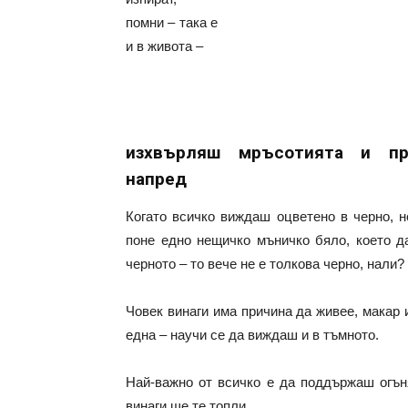
помни – така е
и в живота –
изхвърляш мръсотията и п
напред
Когато всичко виждаш оцветено в черно, 
поне едно нещичко мъничко бяло, което 
черното – то вече не е толкова черно, нали?
Човек винаги има причина да живее, макар и
една – научи се да виждаш и в тъмното.
Най-важно от всичко е да поддържаш огъня
винаги ще те топли.