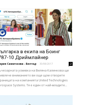
ългарка в екипа на Боинг
787-10 Дриймлайнер
ария Самичкова - Белчър
-
30/08/2017
2
ъчезарната усмивка на Виляна Калинкова ще
ривлече вниманието ви още щом отворите
раницата на компанията United Technologies
rospace Systems. Тя е един от най-младите...