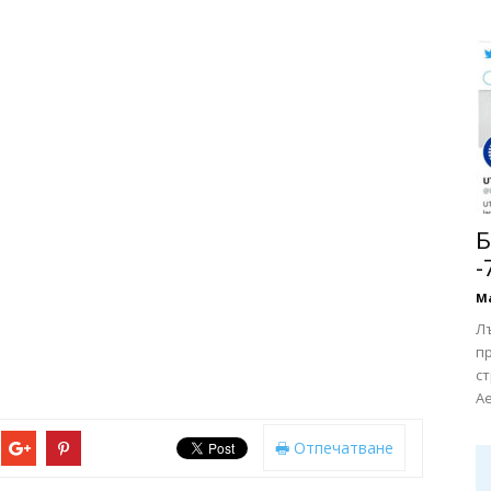
Б
-
М
Л
п
ст
Ae
Отпечатване