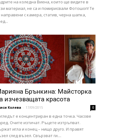
дрите на коледна Виена, които ще видите в
зи материал, не са и помирисвали Фотошоп! Те
 направени с камера, статив, черна шапка,
ед...
арияна Брънкина: Майсторка
а изчезващата красота
иси Колева
-
17/09/2015
0
огледът е концентриран в една точка. Часове
аред. Очите изтичат. Ръцете изтръпват.
ржат игла и конец – нищо друго. И правят
зел след възел. Свързват ги....