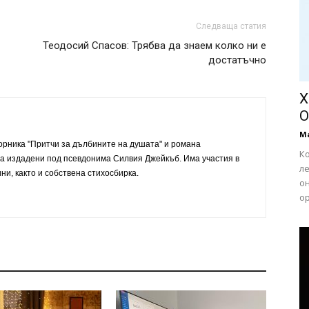
Следваща статия
Теодосий Спасов: Трябва да знаем колко ни е
достатъчно
Х
О
М
орника "Притчи за дълбините на душата" и романа
Ко
 са издадени под псевдонима Силвия Джейкъб. Има участия в
л
ни, както и собствена стихосбирка.
он
ор