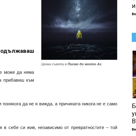
и
В
родължаваш
Ценни съвети в
Писмо до моето Аз
.
не може да няма
да прибавиш към
 понякога да не я вижда, а причината никога не е само
Б
у
В
 в себе си жив, независимо от превратностите – той
В