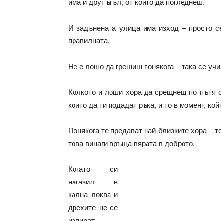
има и друг ъгъл, от който да погледнеш.
И задънената улица има изход – просто с
правилната.
Не е лошо да грешиш понякога – така се учи
Колкото и лоши хора да срещнеш по пътя с
които да ти подадат ръка, и то в момент, кой
Понякога те предават най-близките хора – т
това винаги връща вярата в доброто.
Когато си
нагазил в
кална локва и
дрехите не се
изпират,