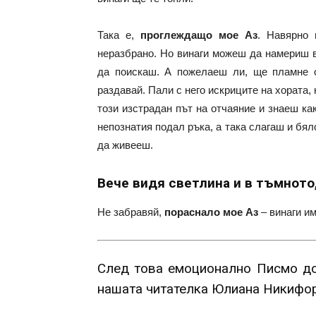
Така е,
проглеждащо мое Аз
. Навярно 
неразбрано. Но винаги можеш да намериш в
да поискаш. А пожелаеш ли, ще пламне ог
раздавай. Пали с него искриците на хората,
този изстрадан път на отчаяние и знаеш к
непознатия подал ръка, а така слагаш и бял
да живееш.
Вече видя светлина и в тъмното
Не забравяй,
пораснало мое Аз
– винаги им
След това емоционално Писмо до
нашата читателка Юлиана Никифо