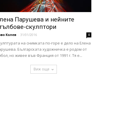
лена Парушева и нейните
тълбове-скулптори
во Колев
-
31/01/2016
0
улптурата на снимката по-горе е дело на Елена
арушева. Българската художничка е родом от
бол, но живее във Франция от 1991 г. Тя е...
Виж още