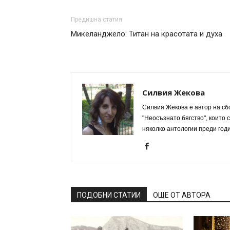
Предишна статия
Микеланджело: Титан на красотата и духа
Силвия Жекова
Силвия Жекова е автор на сб
"Неосъзнато бягство", които
няколко антологии преди годи
ПОДОБНИ СТАТИИ
ОЩЕ ОТ АВТОРА