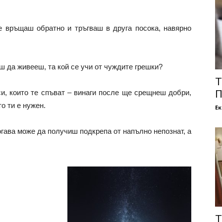
е връщаш обратно и тръгваш в друга посока, навярно
ш да живееш, та кой се учи от чуждите грешки?
Т
и, които те спъват – винаги после ще срещнеш добри,
П
то ти е нужен.
Е
огава може да получиш подкрепа от напълно непознат, а
Т