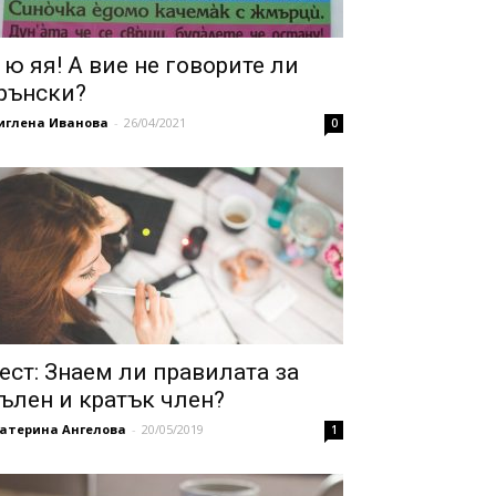
 ю яя! А вие не говорите ли
рънски?
иглена Иванова
-
26/04/2021
0
ест: Знаем ли правилата за
ълен и кратък член?
катерина Ангелова
-
20/05/2019
1