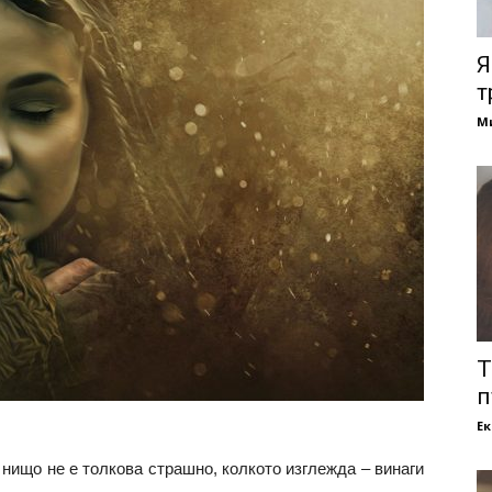
Я
т
М
Т
п
Е
е нищо не е толкова страшно, колкото изглежда – винаги