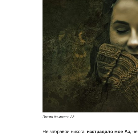
с
вкус
на
живот
Писмо до моето АЗ
Не забравяй никога,
изстрадало мое Аз
, ч