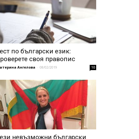
ест по български език:
роверете своя правопис
катерина Ангелова
-
08/02/2019
10
ези невъзможни български