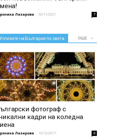
мена!
ероника Лазарова
-
30/11/2021
7
ОЩЕ
Успехите на България по света
ългарски фотограф с
никални кадри на коледна
иена
ероника Лазарова
-
19/12/2017
0