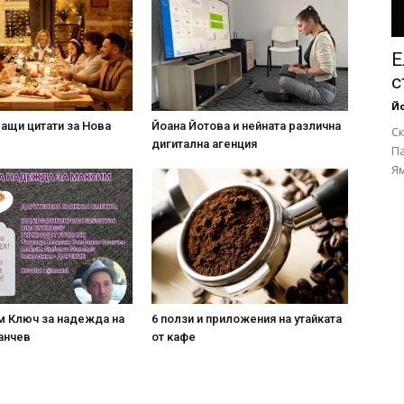
Е
с
Йо
ащи цитати за Нова
Йоана Йотова и нейната различна
Ск
дигитална агенция
П
Ям
м Ключ за надежда на
6 ползи и приложения на утайката
анчев
от кафе