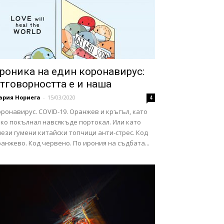
роника на един коронавирус:
тговорността е и наша
ария Нориега
-
15/03/2020
4
ронавирус. COVID-19. Оранжев и кръгъл, като
еко покълнал навсякъде портокал. Или като
ези гумени китайски топчици анти-стрес. Код
анжево. Код червено. По ирония на съдбата...